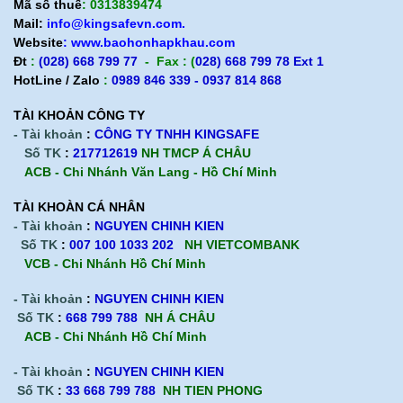
Mã số thuế
: 0313839474
Mail:
info@kingsafevn.com.
Website
:
www.baohonhapkhau.com
Đt
:
(028) 668 799 77
- Fax : (
028) 668 799 78 Ext 1
HotLine / Zalo
:
0989 846 339 - 0937 814 868
TÀI KHOẢN CÔNG TY
- Tài khoản
:
CÔNG TY TNHH KINGSAFE
Số TK
:
217712619
NH TMCP Á CHÂU
ACB - Chi Nhánh Văn Lang - Hồ Chí Minh
TÀI KHOÀN CÁ NHÂN
- Tài khoản
:
NGUYEN CHINH KIEN
Số TK
:
007 100 1033 202
NH VIETCOMBANK
VCB - Chi Nhánh Hồ Chí Minh
- Tài khoản
:
NGUYEN CHINH KIEN
Số TK
:
668 799 788
NH Á CHÂU
ACB -
Chi Nhánh Hồ Chí Minh
- Tài khoản
:
NGUYEN CHINH KIEN
Số TK
:
33 668 799 788
NH TIEN PHONG