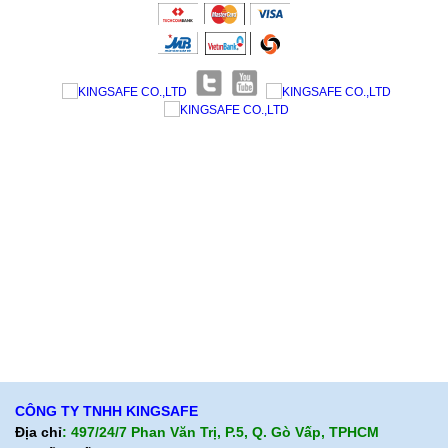
Giới thiệu KingSafe
Giới thiệu BHLD Việt Nam
Quan điểm kinh doanh
Quan điểm kinh doanh
Cam kết chất lượng
Cam kết chất lượng
Liên hệ
Hướng dẫn mua hàng
Hỗ trợ sản phẩm
Quan điểm kinh doanh
Chính sách bảo hành
Cam kết chất lượng
Chính sách giao hàng
Chính sách trả hàng
CÔNG TY TNHH KINGSAFE
Địa chỉ
: 497/24/7 Phan Văn Trị, P.5, Q. Gò Vấp, TPHCM