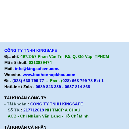
Liên hệ
Hướng dẫn mua hàng
Hỗ trợ sản phẩm
Quan điểm kinh doanh
Chính sách bảo hành
Cam kết chất lượng
Chính sách giao hàng
Chính sách trả hàng
CÔNG TY TNHH KINGSAFE
Địa chỉ
: 497/24/7 Phan Văn Trị, P.5, Q. Gò Vấp, TPHCM
Mã số thuế
: 0313839474
Mail:
info@kingsafevn.com.
Website
:
www.baohonhapkhau.com
Đt
:
(028) 668 799 77
- Fax : (
028) 668 799 78 Ext 1
HotLine / Zalo
:
0989 846 339 - 0937 814 868
TÀI KHOẢN CÔNG TY
- Tài khoản
:
CÔNG TY TNHH KINGSAFE
Số TK
:
217712619
NH TMCP Á CHÂU
ACB - Chi Nhánh Văn Lang - Hồ Chí Minh
TÀI KHOÀN CÁ NHÂN