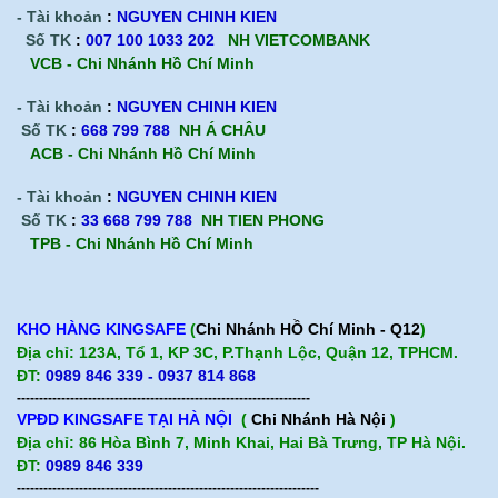
- Tài khoản
:
NGUYEN CHINH KIEN
Số TK
:
007 100 1033 202
NH VIETCOMBANK
VCB - Chi Nhánh Hồ Chí Minh
- Tài khoản
:
NGUYEN CHINH KIEN
Số TK
:
668 799 788
NH Á CHÂU
ACB -
Chi Nhánh Hồ Chí Minh
- Tài khoản
:
NGUYEN CHINH KIEN
Số TK
:
33 668 799 788
NH TIEN PHONG
TPB -
Chi Nhánh Hồ Chí Minh
KHO HÀNG KINGSAFE
(
Chi Nhánh HỒ Chí Minh - Q12
)
Địa chỉ: 123A, Tổ 1, KP 3C, P.Thạnh Lộc, Quận 12, TPHCM.
ĐT:
0989 846 339 - 0937 814 868
------------------------------------------------------------------
VPĐD KINGSAFE TẠI HÀ NỘI
(
Chi Nhánh Hà Nội
)
Địa chỉ: 86 Hòa Bình 7, Minh Khai, Hai Bà Trưng, TP Hà Nội.
ĐT:
0989 846 339
--------------------------------------------------------------------