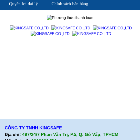
Quyền lợi đại lý
Chính sách bán hàng
Giới thiệu KingSafe
Giới thiệu BHLD Việt Nam
Quan điểm kinh doanh
Quan điểm kinh doanh
Cam kết chất lượng
Cam kết chất lượng
Liên hệ
Hướng dẫn mua hàng
Hỗ trợ sản phẩm
Quan điểm kinh doanh
Chính sách bảo hành
Cam kết chất lượng
Chính sách giao hàng
Chính sách trả hàng
CÔNG TY TNHH KINGSAFE
Địa chỉ
: 497/24/7 Phan Văn Trị, P.5, Q. Gò Vấp, TPHCM