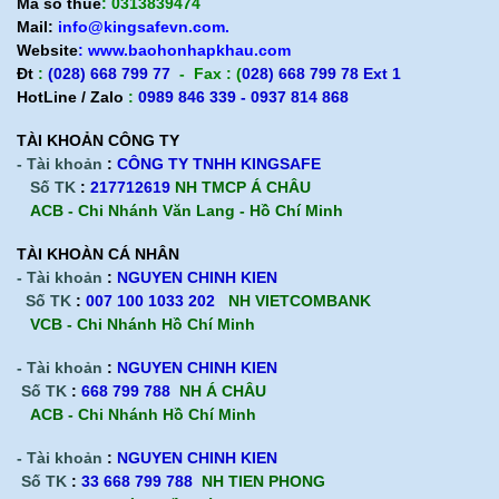
Mã số thuế
: 0313839474
Mail:
info@kingsafevn.com.
Website
:
www.baohonhapkhau.com
Đt
:
(028) 668 799 77
- Fax : (
028) 668 799 78 Ext 1
HotLine / Zalo
:
0989 846 339 - 0937 814 868
TÀI KHOẢN CÔNG TY
- Tài khoản
:
CÔNG TY TNHH KINGSAFE
Số TK
:
217712619
NH TMCP Á CHÂU
ACB - Chi Nhánh Văn Lang - Hồ Chí Minh
TÀI KHOÀN CÁ NHÂN
- Tài khoản
:
NGUYEN CHINH KIEN
Số TK
:
007 100 1033 202
NH VIETCOMBANK
VCB - Chi Nhánh Hồ Chí Minh
- Tài khoản
:
NGUYEN CHINH KIEN
Số TK
:
668 799 788
NH Á CHÂU
ACB -
Chi Nhánh Hồ Chí Minh
- Tài khoản
:
NGUYEN CHINH KIEN
Số TK
:
33 668 799 788
NH TIEN PHONG