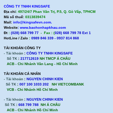
CÔNG TY TNHH KINGSAFE
Địa chỉ
: 497/24/7 Phan Văn Trị, P.5, Q. Gò Vấp, TPHCM
Mã số thuế
: 0313839474
Mail:
info@kingsafevn.com.
Website
:
www.baohonhapkhau.com
Đt
:
(028) 668 799 77
- Fax : (
028) 668 799 78 Ext 1
HotLine / Zalo
:
0989 846 339 - 0937 814 868
TÀI KHOẢN CÔNG TY
- Tài khoản
:
CÔNG TY TNHH KINGSAFE
Số TK
:
217712619
NH TMCP Á CHÂU
ACB - Chi Nhánh Văn Lang - Hồ Chí Minh
TÀI KHOÀN CÁ NHÂN
- Tài khoản
:
NGUYEN CHINH KIEN
Số TK
:
007 100 1033 202
NH VIETCOMBANK
VCB - Chi Nhánh Hồ Chí Minh
- Tài khoản
:
NGUYEN CHINH KIEN
Số TK
:
668 799 788
NH Á CHÂU
ACB -
Chi Nhánh Hồ Chí Minh