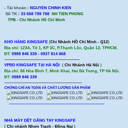
- Tài khoản
:
NGUYEN CHINH KIEN
Số TK
:
33 668 799 788
NH TIEN PHONG
TPB -
Chi Nhánh Hồ Chí Minh
KHO HÀNG KINGSAFE
(
Chi Nhánh HỒ Chí Minh - Q12
)
Địa chỉ: 123A, Tổ 1, KP 3C, P.Thạnh Lộc, Quận 12, TPHCM.
ĐT:
0989 846 339 - 0937 814 868
------------------------------------------------------------------
VPĐD KINGSAFE TẠI HÀ NỘI
(
Chi Nhánh Hà Nội
)
Địa chỉ: 86 Hòa Bình 7, Minh Khai, Hai Bà Trưng, TP Hà Nội.
ĐT:
0989 846 339
--------------------------------------------------------------------
CHỨNG CHỈ AN TOÀN VÀ CHẤT LƯỢNG SẢN PHẨM
-------------------------------------------------------------------
NHÀ MÁY DỆT GĂNG TAY KINGSAFE
(
Chi nhánh Nhơn Trạch - Đồng Nai
)