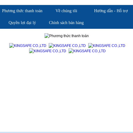
Phương thức thanh toán
Về chúng tôi
Hướng dẫn - Hỗ trợ
Quyền lợi đại lý
Chính sách bán hàng
Giới thiệu KingSafe
Giới thiệu BHLD Việt Nam
Quan điểm kinh doanh
Quan điểm kinh doanh
Cam kết chất lượng
Cam kết chất lượng
Liên hệ
Hướng dẫn mua hàng
Hỗ trợ sản phẩm
Quan điểm kinh doanh
Chính sách bảo hành
Cam kết chất lượng
Chính sách giao hàng
Chính sách trả hàng