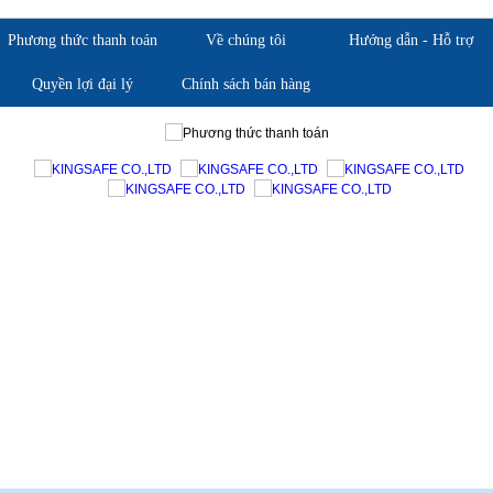
Phương thức thanh toán
Về chúng tôi
Hướng dẫn - Hỗ trợ
Quyền lợi đại lý
Chính sách bán hàng
Giới thiệu KingSafe
Giới thiệu BHLD Việt Nam
Quan điểm kinh doanh
Quan điểm kinh doanh
Cam kết chất lượng
Cam kết chất lượng
Liên hệ
Hướng dẫn mua hàng
Hỗ trợ sản phẩm
Quan điểm kinh doanh
Chính sách bảo hành
Cam kết chất lượng
Chính sách giao hàng
Chính sách trả hàng