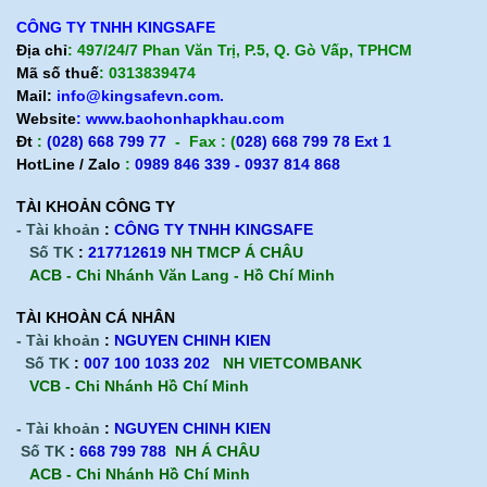
CÔNG TY TNHH KINGSAFE
Địa chỉ
: 497/24/7 Phan Văn Trị, P.5, Q. Gò Vấp, TPHCM
Mã số thuế
: 0313839474
Mail:
info@kingsafevn.com.
Website
:
www.baohonhapkhau.com
Đt
:
(028) 668 799 77
- Fax : (
028) 668 799 78 Ext 1
HotLine / Zalo
:
0989 846 339 - 0937 814 868
TÀI KHOẢN CÔNG TY
- Tài khoản
:
CÔNG TY TNHH KINGSAFE
Số TK
:
217712619
NH TMCP Á CHÂU
ACB - Chi Nhánh Văn Lang - Hồ Chí Minh
TÀI KHOÀN CÁ NHÂN
- Tài khoản
:
NGUYEN CHINH KIEN
Số TK
:
007 100 1033 202
NH VIETCOMBANK
VCB - Chi Nhánh Hồ Chí Minh
- Tài khoản
:
NGUYEN CHINH KIEN
Số TK
:
668 799 788
NH Á CHÂU
ACB -
Chi Nhánh Hồ Chí Minh