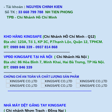
- Tài khoản
:
NGUYEN CHINH KIEN
Số TK
:
33 668 799 788
NH TIEN PHONG
TPB -
Chi Nhánh Hồ Chí Minh
KHO HÀNG KINGSAFE
(
Chi Nhánh HỒ Chí Minh - Q12
)
Địa chỉ: 123A, Tổ 1, KP 3C, P.Thạnh Lộc, Quận 12, TPHCM.
ĐT:
0989 846 339 - 0937 814 868
------------------------------------------------------------------
VPĐD KINGSAFE TẠI HÀ NỘI
(
Chi Nhánh Hà Nội
)
Địa chỉ: 86 Hòa Bình 7, Minh Khai, Hai Bà Trưng, TP Hà Nội.
ĐT:
0989 846 339
--------------------------------------------------------------------
CHỨNG CHỈ AN TOÀN VÀ CHẤT LƯỢNG SẢN PHẨM
-------------------------------------------------------------------
NHÀ MÁY DỆT GĂNG TAY KINGSAFE
(
Chi nhánh Nhơn Trạch - Đồng Nai
)