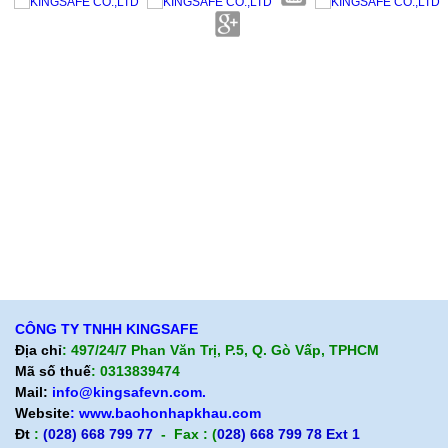
Giới thiệu KingSafe
Giới thiệu BHLD Việt Nam
Quan điểm kinh doanh
Quan điểm kinh doanh
Cam kết chất lượng
Cam kết chất lượng
Liên hệ
Hướng dẫn mua hàng
Hỗ trợ sản phẩm
Quan điểm kinh doanh
Chính sách bảo hành
Cam kết chất lượng
Chính sách giao hàng
Chính sách trả hàng
CÔNG TY TNHH KINGSAFE
Địa chỉ
: 497/24/7 Phan Văn Trị, P.5, Q. Gò Vấp, TPHCM
Mã số thuế
: 0313839474
Mail:
info@kingsafevn.com.
Website
:
www.baohonhapkhau.com
Đt
:
(028) 668 799 77
- Fax : (
028) 668 799 78 Ext 1