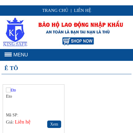
TRANG CHỦ
LIÊN HỆ
|
MENU
Ê TÔ
Eto
Mã SP:
Liên hệ
Giá:
Xem