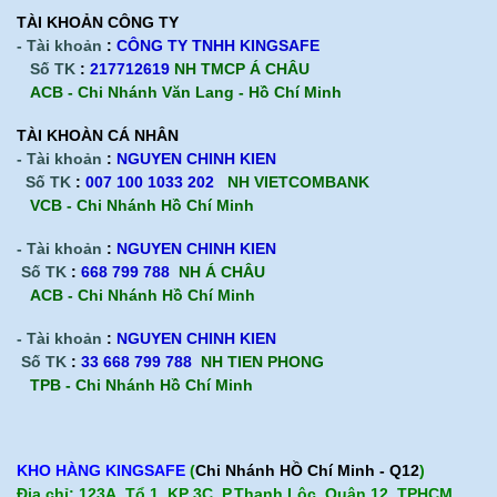
TÀI KHOẢN CÔNG TY
- Tài khoản
:
CÔNG TY TNHH KINGSAFE
Số TK
:
217712619
NH TMCP Á CHÂU
ACB - Chi Nhánh Văn Lang - Hồ Chí Minh
TÀI KHOÀN CÁ NHÂN
- Tài khoản
:
NGUYEN CHINH KIEN
Số TK
:
007 100 1033 202
NH VIETCOMBANK
VCB - Chi Nhánh Hồ Chí Minh
- Tài khoản
:
NGUYEN CHINH KIEN
Số TK
:
668 799 788
NH Á CHÂU
ACB -
Chi Nhánh Hồ Chí Minh
- Tài khoản
:
NGUYEN CHINH KIEN
Số TK
:
33 668 799 788
NH TIEN PHONG
TPB -
Chi Nhánh Hồ Chí Minh
KHO HÀNG KINGSAFE
(
Chi Nhánh HỒ Chí Minh - Q12
)
Địa chỉ: 123A, Tổ 1, KP 3C, P.Thạnh Lộc, Quận 12, TPHCM.