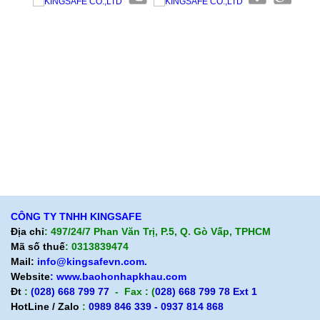
Giới thiệu KingSafe
Giới thiệu BHLD Việt Nam
Quan điểm kinh doanh
Quan điểm kinh doanh
Cam kết chất lượng
Cam kết chất lượng
Liên hệ
Hướng dẫn mua hàng
Hỗ trợ sản phẩm
Quan điểm kinh doanh
Chính sách bảo hành
Cam kết chất lượng
Chính sách giao hàng
Chính sách trả hàng
CÔNG TY TNHH KINGSAFE
Địa chỉ
: 497/24/7 Phan Văn Trị, P.5, Q. Gò Vấp, TPHCM
Mã số thuế
: 0313839474
Mail:
info@kingsafevn.com.
Website
:
www.baohonhapkhau.com
Đt
:
(028) 668 799 77
- Fax : (
028) 668 799 78 Ext 1
HotLine / Zalo
:
0989 846 339 - 0937 814 868