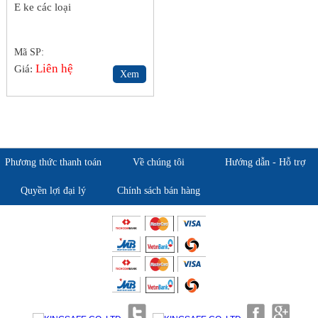
E ke các loại
Mã SP:
Liên hệ
Giá:
Xem
Phương thức thanh toán
Về chúng tôi
Hướng dẫn - Hỗ trợ
Quyền lợi đại lý
Chính sách bán hàng