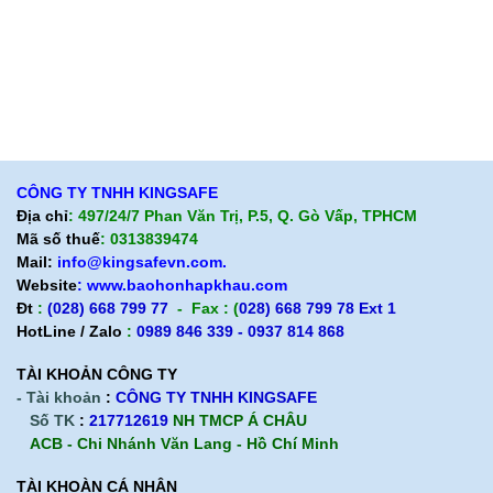
Liên hệ
Hướng dẫn mua hàng
Hỗ trợ sản phẩm
Quan điểm kinh doanh
Chính sách bảo hành
Cam kết chất lượng
Chính sách giao hàng
Chính sách trả hàng
CÔNG TY TNHH KINGSAFE
Địa chỉ
: 497/24/7 Phan Văn Trị, P.5, Q. Gò Vấp, TPHCM
Mã số thuế
: 0313839474
Mail:
info@kingsafevn.com.
Website
:
www.baohonhapkhau.com
Đt
:
(028) 668 799 77
- Fax : (
028) 668 799 78 Ext 1
HotLine / Zalo
:
0989 846 339 - 0937 814 868
TÀI KHOẢN CÔNG TY
- Tài khoản
:
CÔNG TY TNHH KINGSAFE
Số TK
:
217712619
NH TMCP Á CHÂU
ACB - Chi Nhánh Văn Lang - Hồ Chí Minh
TÀI KHOÀN CÁ NHÂN