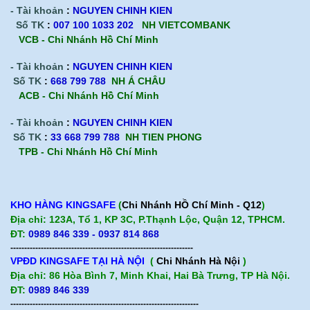
- Tài khoản
:
NGUYEN CHINH KIEN
Số TK
:
007 100 1033 202
NH VIETCOMBANK
VCB - Chi Nhánh Hồ Chí Minh
- Tài khoản
:
NGUYEN CHINH KIEN
Số TK
:
668 799 788
NH Á CHÂU
ACB -
Chi Nhánh Hồ Chí Minh
- Tài khoản
:
NGUYEN CHINH KIEN
Số TK
:
33 668 799 788
NH TIEN PHONG
TPB -
Chi Nhánh Hồ Chí Minh
KHO HÀNG KINGSAFE
(
Chi Nhánh HỒ Chí Minh - Q12
)
Địa chỉ: 123A, Tổ 1, KP 3C, P.Thạnh Lộc, Quận 12, TPHCM.
ĐT:
0989 846 339 - 0937 814 868
------------------------------------------------------------------
VPĐD KINGSAFE TẠI HÀ NỘI
(
Chi Nhánh Hà Nội
)
Địa chỉ: 86 Hòa Bình 7, Minh Khai, Hai Bà Trưng, TP Hà Nội.
ĐT:
0989 846 339
--------------------------------------------------------------------