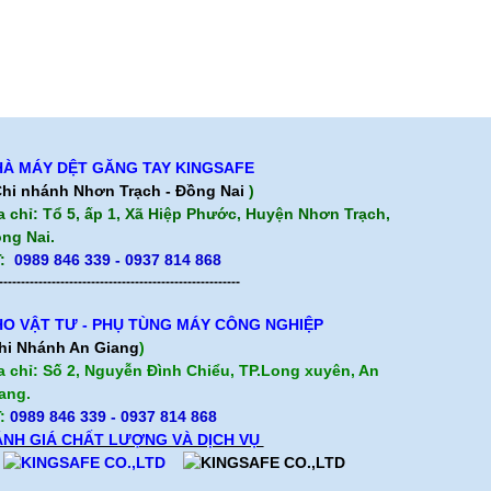
À MÁY DỆT GĂNG TAY KINGSAFE
hi nhánh Nhơn Trạch - Đồng Nai
)
a chỉ: Tổ 5, ấp 1, Xã Hiệp Phước, Huyện Nhơn Trạch,
ng Nai.
:
0989 846 339 - 0937 814 868
-------------------------------------------------------
O VẬT TƯ - PHỤ TÙNG MÁY CÔNG NGHIỆP
hi Nhánh An Giang
)
a chỉ: Số 2, Nguyễn Đình Chiểu, TP.Long xuyên, An
ang.
:
0989 846 339
- 0937 814 868
NH GIÁ CHẤT LƯỢNG VÀ DỊCH VỤ