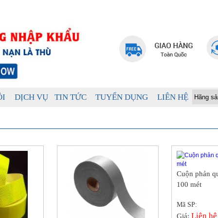
ÔI
DỊCH VỤ
TIN TỨC
TUYỂN DỤNG
LIÊN HỆ
Cuộn phản q
100 mét
Mã SP:
Liên hệ
Giá: