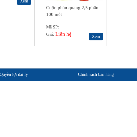
Xem
Cuộn phản quang 2,5 phân
100 mét
Mã SP:
Liên hệ
Giá:
Xem
Quyền lợi đại lý
Chính sách bán hàng
phẩm
Quan điểm kinh doanh
ảo hành
Cam kết chất lượng
Chính sách giao hàng
Chính sách trả hàng