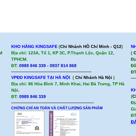
KHO HÀNG KINGSAFE
(
Chi Nhánh HỒ Chí Minh - Q12
)
NH
CM
Địa chỉ: 123A, Tổ 1, KP 3C, P.Thạnh Lộc, Quận 12,
(
C
TPHCM.
Đị
ĐT:
0989 846 339 - 0937 814 868
Đồ
------------------------------------------------------------------
ĐT
VPĐD KINGSAFE TẠI HÀ NỘI
(
Chi Nhánh Hà Nội
)
----
Địa chỉ: 86 Hòa Bình 7, Minh Khai, Hai Bà Trưng, TP Hà
KH
Nội.
(
C
ĐT:
0989 846 339
Đị
--------------------------------------------------------------------
CHỨNG CHỈ AN TOÀN VÀ CHẤT LƯỢNG SẢN PHẨM
Gi
ĐT
ĐÁ