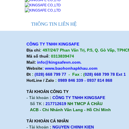
THÔNG TIN LIÊN HỆ
CÔNG TY TNHH KINGSAFE
Địa chỉ
: 497/24/7 Phan Văn Trị, P.5, Q. Gò Vấp, TPH
Mã số thuế
: 0313839474
Mail:
info@kingsafevn.com.
Website
:
www.baohonhapkhau.com
Đt
:
(028) 668 799 77
- Fax : (
028) 668 799 78 Ext 1
HotLine / Zalo
:
0989 846 339 - 0937 814 868
TÀI KHOẢN CÔNG TY
- Tài khoản
:
CÔNG TY TNHH KINGSAFE
Số TK
:
217712619
NH TMCP Á CHÂU
ACB - Chi Nhánh Văn Lang - Hồ Chí Minh
TÀI KHOÀN CÁ NHÂN
- Tài khoản
:
NGUYEN CHINH KIEN