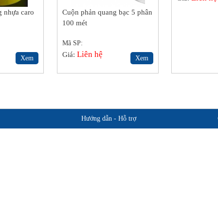
 nhựa caro
Cuộn phản quang bạc 5 phân
100 mét
Mã SP:
Liên hệ
Giá:
Xem
Xem
Hướng dẫn - Hỗ trợ
Giới thiệu BHLD Việt Nam
Hỗ trợ sản 
Quan điểm kinh doanh
Chính sách b
Cam kết chất lượng
Hướng dẫn mua hàng