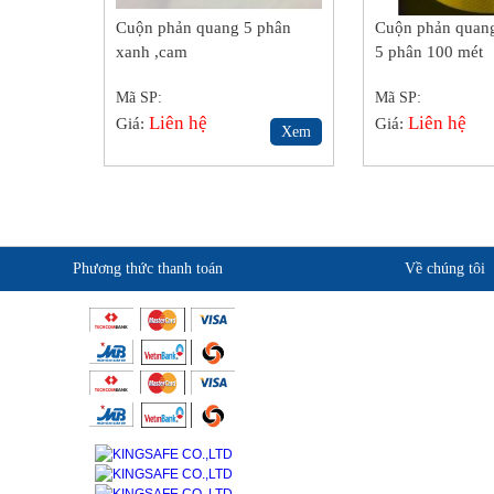
Cuộn phản quang 5 phân
Cuộn phản quang
xanh ,cam
5 phân 100 mét
Mã SP:
Mã SP:
Liên hệ
Liên hệ
Giá:
Giá:
Xem
Phương thức thanh toán
Về chúng tôi
Giới thiệu KingSafe
Quan điểm kinh doanh
Cam kết chất lượng
Liên hệ