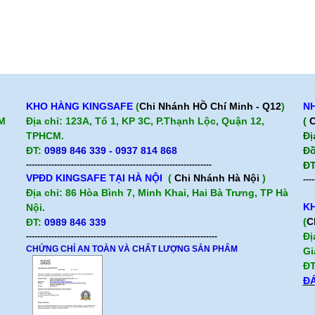
KHO HÀNG KINGSAFE
(
Chi Nhánh HỒ Chí Minh - Q12
)
NH
CM
Địa chỉ: 123A, Tổ 1, KP 3C, P.Thạnh Lộc, Quận 12,
(
C
TPHCM.
Đị
ĐT:
0989 846 339 - 0937 814 868
Đồ
------------------------------------------------------------------
ĐT
VPĐD KINGSAFE TẠI HÀ NỘI
(
Chi Nhánh Hà Nội
)
----
Địa chỉ: 86 Hòa Bình 7, Minh Khai, Hai Bà Trưng, TP Hà
KH
Nội.
(
C
ĐT:
0989 846 339
Đị
--------------------------------------------------------------------
CHỨNG CHỈ AN TOÀN VÀ CHẤT LƯỢNG SẢN PHẨM
Gi
ĐT
ĐÁ