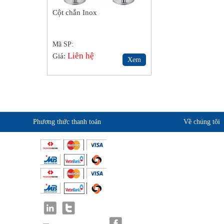
Cột chắn Inox
Mã SP:
Liên hệ
Giá:
Xem
Phương thức thanh toán
Về chúng tôi
Giới thiệu KingSafe
Quan điểm kinh doanh
Cam kết chất lượng
Liên hệ