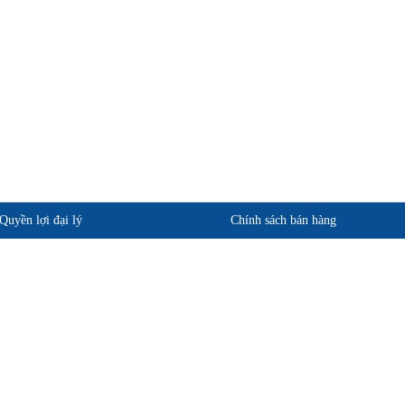
Quyền lợi đại lý
Chính sách bán hàng
phẩm
Quan điểm kinh doanh
ảo hành
Cam kết chất lượng
Chính sách giao hàng
Chính sách trả hàng