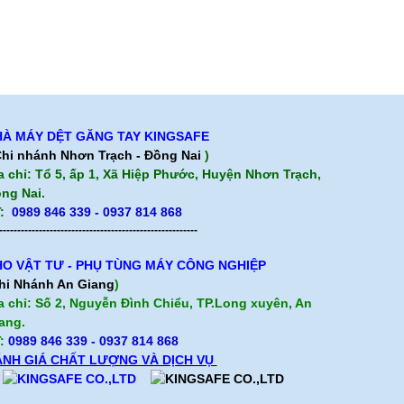
À MÁY DỆT GĂNG TAY KINGSAFE
hi nhánh Nhơn Trạch - Đồng Nai
)
a chỉ: Tổ 5, ấp 1, Xã Hiệp Phước, Huyện Nhơn Trạch,
ng Nai.
:
0989 846 339 - 0937 814 868
-------------------------------------------------------
O VẬT TƯ - PHỤ TÙNG MÁY CÔNG NGHIỆP
hi Nhánh An Giang
)
a chỉ: Số 2, Nguyễn Đình Chiểu, TP.Long xuyên, An
ang.
:
0989 846 339
- 0937 814 868
NH GIÁ CHẤT LƯỢNG VÀ DỊCH VỤ