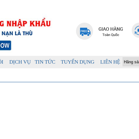
ÔI
DỊCH VỤ
TIN TỨC
TUYỂN DỤNG
LIÊN HỆ