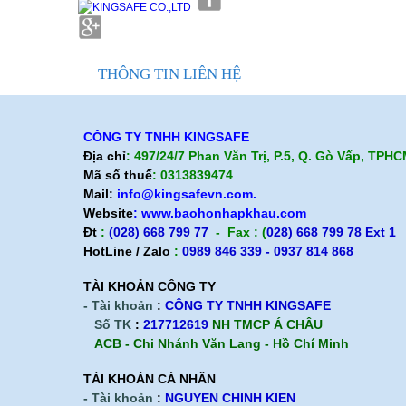
THÔNG TIN LIÊN HỆ
CÔNG TY TNHH KINGSAFE
Địa chỉ
: 497/24/7 Phan Văn Trị, P.5, Q. Gò Vấp, TPH
Mã số thuế
: 0313839474
Mail:
info@kingsafevn.com.
Website
:
www.baohonhapkhau.com
Đt
:
(028) 668 799 77
- Fax : (
028) 668 799 78 Ext 1
HotLine / Zalo
:
0989 846 339 - 0937 814 868
TÀI KHOẢN CÔNG TY
- Tài khoản
:
CÔNG TY TNHH KINGSAFE
Số TK
:
217712619
NH TMCP Á CHÂU
ACB - Chi Nhánh Văn Lang - Hồ Chí Minh
TÀI KHOÀN CÁ NHÂN
- Tài khoản
:
NGUYEN CHINH KIEN