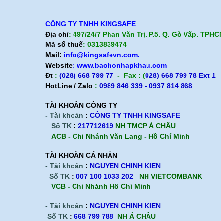
CÔNG TY TNHH KINGSAFE
Địa chỉ
: 497/24/7 Phan Văn Trị, P.5, Q. Gò Vấp, TPH
Mã số thuế
: 0313839474
Mail:
info@kingsafevn.com.
Website
:
www.baohonhapkhau.com
Đt
:
(028) 668 799 77
- Fax : (
028) 668 799 78 Ext 1
HotLine / Zalo
:
0989 846 339 - 0937 814 868
TÀI KHOẢN CÔNG TY
- Tài khoản
:
CÔNG TY TNHH KINGSAFE
Số TK
:
217712619
NH TMCP Á CHÂU
ACB - Chi Nhánh Văn Lang - Hồ Chí Minh
TÀI KHOÀN CÁ NHÂN
- Tài khoản
:
NGUYEN CHINH KIEN
Số TK
:
007 100 1033 202
NH VIETCOMBANK
VCB - Chi Nhánh Hồ Chí Minh
- Tài khoản
:
NGUYEN CHINH KIEN
Số TK
:
668 799 788
NH Á CHÂU