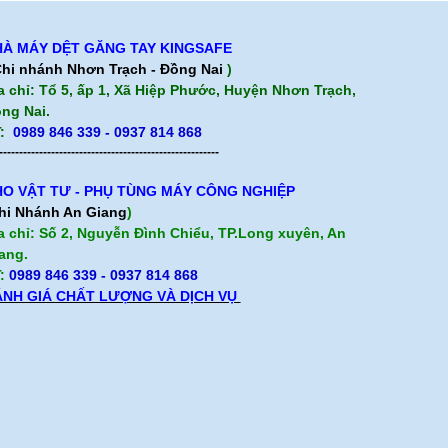
À MÁY DỆT GĂNG TAY KINGSAFE
hi nhánh Nhơn Trạch - Đồng Nai
)
a chỉ: Tổ 5, ấp 1, Xã Hiệp Phước, Huyện Nhơn Trạch,
ng Nai.
:
0989 846 339 - 0937 814 868
-------------------------------------------------------
O VẬT TƯ - PHỤ TÙNG MÁY CÔNG NGHIỆP
hi Nhánh An Giang
)
a chỉ: Số 2, Nguyễn Đình Chiểu, TP.Long xuyên, An
ang.
:
0989 846 339
- 0937 814 868
NH GIÁ CHẤT LƯỢNG VÀ DỊCH VỤ