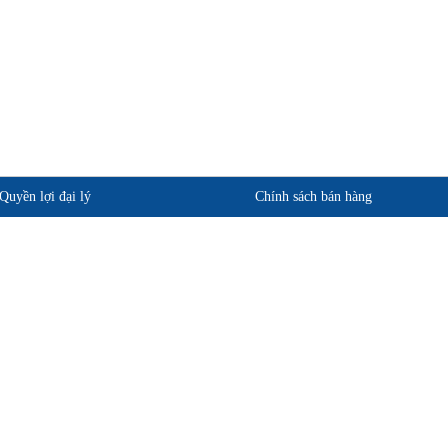
Quyền lợi đại lý
Chính sách bán hàng
phẩm
Quan điểm kinh doanh
ảo hành
Cam kết chất lượng
Chính sách giao hàng
Chính sách trả hàng