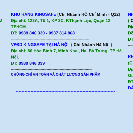
KHO HÀNG KINGSAFE
(
Chi Nhánh HỒ Chí Minh - Q12
)
NH
CM
Địa chỉ: 123A, Tổ 1, KP 3C, P.Thạnh Lộc, Quận 12,
(
C
TPHCM.
Đị
ĐT:
0989 846 339 - 0937 814 868
Đồ
------------------------------------------------------------------
ĐT
VPĐD KINGSAFE TẠI HÀ NỘI
(
Chi Nhánh Hà Nội
)
----
Địa chỉ: 86 Hòa Bình 7, Minh Khai, Hai Bà Trưng, TP Hà
KH
Nội.
(
C
ĐT:
0989 846 339
Đị
--------------------------------------------------------------------
CHỨNG CHỈ AN TOÀN VÀ CHẤT LƯỢNG SẢN PHẨM
Gi
ĐT
ĐÁ
-------------------------------------------------------------------