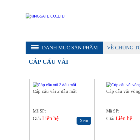
DANH MỤC SẢN PHẨM
VỀ CHÚNG T
CÁP CẨU VẢI
Cáp cẩu vải 2 đầu mắt
Cáp cẩu vải vòng
Mã SP:
Mã SP:
Liên hệ
Liên hệ
Giá:
Giá:
Xem