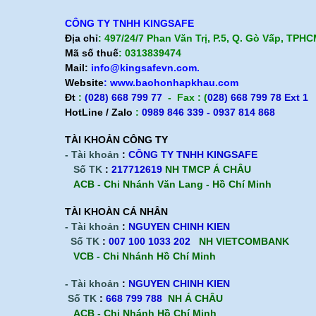
CÔNG TY TNHH KINGSAFE
Địa chỉ
: 497/24/7 Phan Văn Trị, P.5, Q. Gò Vấp, TPH
Mã số thuế
: 0313839474
Mail:
info@kingsafevn.com.
Website
:
www.baohonhapkhau.com
Đt
:
(028) 668 799 77
- Fax : (
028) 668 799 78 Ext 1
HotLine / Zalo
:
0989 846 339 - 0937 814 868
TÀI KHOẢN CÔNG TY
- Tài khoản
:
CÔNG TY TNHH KINGSAFE
Số TK
:
217712619
NH TMCP Á CHÂU
ACB - Chi Nhánh Văn Lang - Hồ Chí Minh
TÀI KHOÀN CÁ NHÂN
- Tài khoản
:
NGUYEN CHINH KIEN
Số TK
:
007 100 1033 202
NH VIETCOMBANK
VCB - Chi Nhánh Hồ Chí Minh
- Tài khoản
:
NGUYEN CHINH KIEN
Số TK
:
668 799 788
NH Á CHÂU
ACB -
Chi Nhánh Hồ Chí Minh