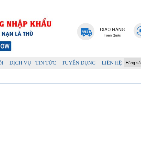
ÔI
DỊCH VỤ
TIN TỨC
TUYỂN DỤNG
LIÊN HỆ