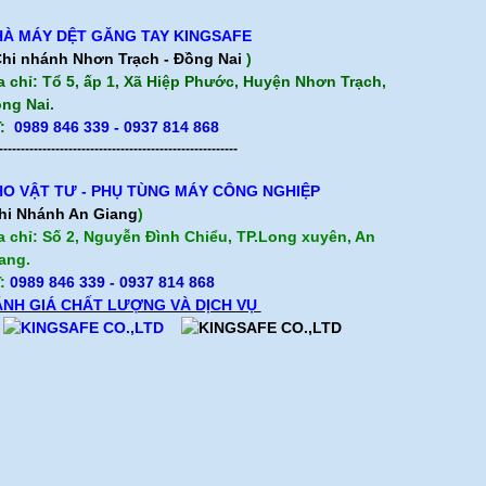
À MÁY DỆT GĂNG TAY KINGSAFE
hi nhánh Nhơn Trạch - Đồng Nai
)
a chỉ: Tổ 5, ấp 1, Xã Hiệp Phước, Huyện Nhơn Trạch,
ng Nai.
:
0989 846 339 - 0937 814 868
-------------------------------------------------------
O VẬT TƯ - PHỤ TÙNG MÁY CÔNG NGHIỆP
hi Nhánh An Giang
)
a chỉ: Số 2, Nguyễn Đình Chiểu, TP.Long xuyên, An
ang.
:
0989 846 339
- 0937 814 868
NH GIÁ CHẤT LƯỢNG VÀ DỊCH VỤ