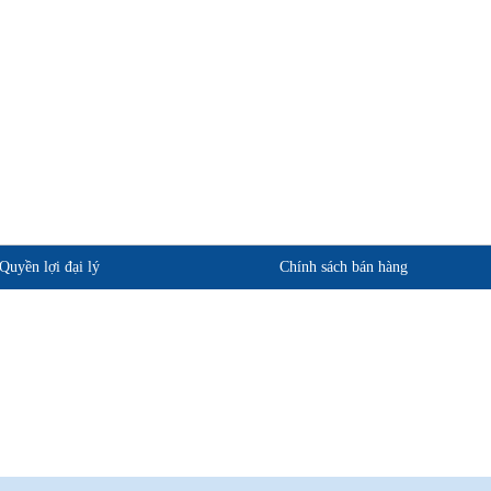
Quyền lợi đại lý
Chính sách bán hàng
phẩm
Quan điểm kinh doanh
ảo hành
Cam kết chất lượng
Chính sách giao hàng
Chính sách trả hàng