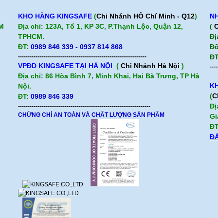
KHO HÀNG KINGSAFE
(
Chi Nhánh HỒ Chí Minh - Q12
)
NH
CM
Địa chỉ: 123A, Tổ 1, KP 3C, P.Thạnh Lộc, Quận 12,
(
C
TPHCM.
Đị
ĐT:
0989 846 339 - 0937 814 868
Đồ
------------------------------------------------------------------
ĐT
VPĐD KINGSAFE TẠI HÀ NỘI
(
Chi Nhánh Hà Nội
)
----
Địa chỉ: 86 Hòa Bình 7, Minh Khai, Hai Bà Trưng, TP Hà
KH
Nội.
(
C
ĐT:
0989 846 339
Đị
--------------------------------------------------------------------
CHỨNG CHỈ AN TOÀN VÀ CHẤT LƯỢNG SẢN PHẨM
Gi
ĐT
ĐÁ