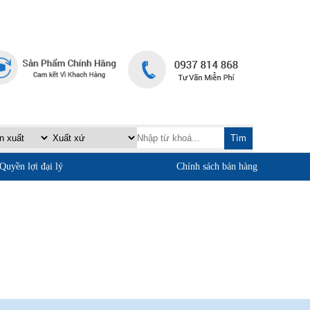
TRANG CHỦ
LIÊN HỆ
|
Tìm
Quyền lợi đại lý
Chính sách bán hàng
phẩm
Quan điểm kinh doanh
ảo hành
Cam kết chất lượng
Chính sách giao hàng
Chính sách trả hàng