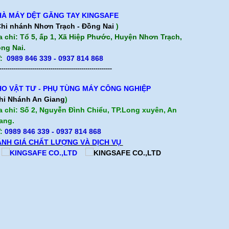
À MÁY DỆT GĂNG TAY KINGSAFE
hi nhánh Nhơn Trạch - Đồng Nai
)
a chỉ: Tổ 5, ấp 1, Xã Hiệp Phước, Huyện Nhơn Trạch,
ng Nai.
:
0989 846 339 - 0937 814 868
-------------------------------------------------------
O VẬT TƯ - PHỤ TÙNG MÁY CÔNG NGHIỆP
hi Nhánh An Giang
)
a chỉ: Số 2, Nguyễn Đình Chiểu, TP.Long xuyên, An
ang.
:
0989 846 339
- 0937 814 868
NH GIÁ CHẤT LƯỢNG VÀ DỊCH VỤ