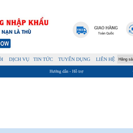
ÔI
DỊCH VỤ
TIN TỨC
TUYỂN DỤNG
LIÊN HỆ
Hướng dẫn - Hỗ trợ
Giới thiệu BHLD Việt Nam
Hỗ trợ sản 
Quan điểm kinh doanh
Chính sách b
Cam kết chất lượng
Hướng dẫn mua hàng