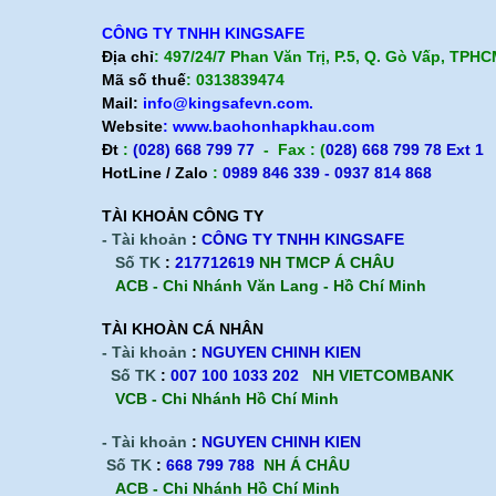
CÔNG TY TNHH KINGSAFE
Địa chỉ
: 497/24/7 Phan Văn Trị, P.5, Q. Gò Vấp, TPH
Mã số thuế
: 0313839474
Mail:
info@kingsafevn.com.
Website
:
www.baohonhapkhau.com
Đt
:
(028) 668 799 77
- Fax : (
028) 668 799 78 Ext 1
HotLine / Zalo
:
0989 846 339 - 0937 814 868
TÀI KHOẢN CÔNG TY
- Tài khoản
:
CÔNG TY TNHH KINGSAFE
Số TK
:
217712619
NH TMCP Á CHÂU
ACB - Chi Nhánh Văn Lang - Hồ Chí Minh
TÀI KHOÀN CÁ NHÂN
- Tài khoản
:
NGUYEN CHINH KIEN
Số TK
:
007 100 1033 202
NH VIETCOMBANK
VCB - Chi Nhánh Hồ Chí Minh
- Tài khoản
:
NGUYEN CHINH KIEN
Số TK
:
668 799 788
NH Á CHÂU
ACB -
Chi Nhánh Hồ Chí Minh