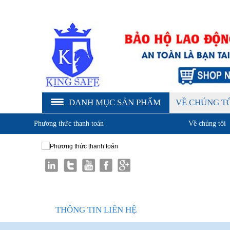
DANH MỤC SẢN PHẨM
VỀ CHÚNG T
Phương thức thanh toán
Về chúng tôi
Giới thiệu KingSafe
Quan điểm kinh doanh
Cam kết chất lượng
Liên hệ
THÔNG TIN LIÊN HỆ