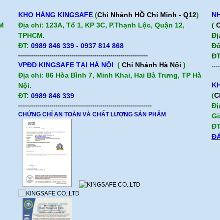
KHO HÀNG KINGSAFE
(
Chi Nhánh HỒ Chí Minh - Q12
)
NH
CM
Địa chỉ: 123A, Tổ 1, KP 3C, P.Thạnh Lộc, Quận 12,
(
C
TPHCM.
Đị
ĐT:
0989 846 339 - 0937 814 868
Đồ
------------------------------------------------------------------
ĐT
VPĐD KINGSAFE TẠI HÀ NỘI
(
Chi Nhánh Hà Nội
)
----
Địa chỉ: 86 Hòa Bình 7, Minh Khai, Hai Bà Trưng, TP Hà
KH
Nội.
(
C
ĐT:
0989 846 339
Đị
--------------------------------------------------------------------
CHỨNG CHỈ AN TOÀN VÀ CHẤT LƯỢNG SẢN PHẨM
Gi
ĐT
ĐÁ