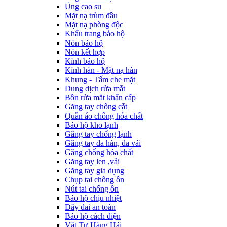
Ủng cao su
Mặt nạ trùm đầu
Mặt nạ phòng độc
Khẩu trang bảo hộ
Nón bảo hộ
Nón kết hợp
Kính bảo hộ
Kính hàn - Mặt nạ hàn
Khung - Tấm che mặt
Dung dịch rửa mắt
Bồn rửa mắt khẩn cấp
Găng tay chống cắt
Quần áo chống hóa chất
Bảo hộ kho lạnh
Găng tay chống lạnh
Găng tay da hàn, da vải
Găng chống hóa chất
Găng tay len ,vải
Găng tay gia dụng
Chụp tai chống ồn
Nút tai chống ồn
Bảo hộ chịu nhiệt
Dây đai an toàn
Bảo hộ cách điện
Vật Tư Hàng Hải