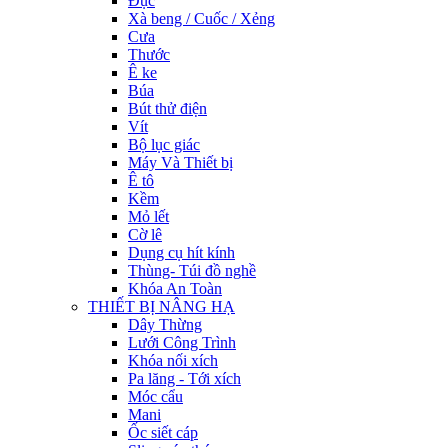
Đục
Xà beng / Cuốc / Xẻng
Cưa
Thước
Ê ke
Búa
Bút thử điện
Vít
Bộ lục giác
Máy Và Thiết bị
Ê tô
Kềm
Mỏ lết
Cờ lê
Dụng cụ hít kính
Thùng- Túi đồ nghề
Khóa An Toàn
THIẾT BỊ NÂNG HẠ
Dây Thừng
Lưới Công Trình
Khóa nối xích
Pa lăng - Tới xích
Móc cẩu
Mani
Ốc siết cáp