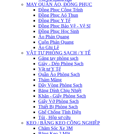
MAY QUẦN ÁO, ĐỒNG PHỤC
Đồng Phục Công Trình
Đồng Phục Aó Thun
Đồng Phục Y Tế
Đồng Phục Bảo Vệ - Vệ Sĩ
Đồng Phục Học Sinh
Áo Phản Quang
Cuộn Phản Quang
Áo Ghi Lê
VẬT TƯ PHÒNG SẠCH / Y TẾ
Găng tay phòng sạch
Giày - Dép Phòng Sạch
Vật tư Y Tế
Quần Áo Phòng Sạch
Thảm Màng
Dây Vòng Phòng Sạch
Băng Dính Chịu Nhiệt
Khăn - Giấy Phòng Sạch
Giấy Vở Phòng Sạch
Thiết Bị Phòng Sạch
Ghế Chống Tĩnh Điện
Túi , Hộp sơ cứu
KEO / BĂNG KEO CÔNG NGHIỆP
Chăm Sóc Xe 3M
Băng Keo 2 Mặt