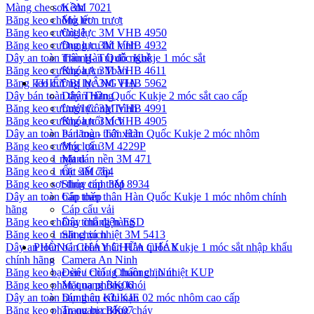
Màng che sơn 3M 7021
Kềm
Băng keo chống trơn trượt
Mỏ lết
Băng keo cường lực 3M VHB 4950
Cờ lê
Băng keo cường lực 3M VHB 4932
Dụng cụ hít kính
Dây an toàn thân Hàn Quốc Kukje 1 móc sắt
Thùng- Túi đồ nghề
Băng keo cường lực 3M VHB 4611
Khóa An Toàn
Băng keo cường lực 3M VHB 5962
THIẾT BỊ NÂNG HẠ
Dây bán toàn thân Hàn Quốc Kukje 2 móc sắt cao cấp
Dây Thừng
Băng keo cường lực 3M VHB 4991
Lưới Công Trình
Băng keo cường lực 3M VHB 4905
Khóa nối xích
Dây an toàn bán toàn thân Hàn Quốc Kukje 2 móc nhôm
Pa lăng - Tới xích
Băng keo cường lực 3M 4229P
Móc cẩu
Băng keo 1 mặt dán nền 3M 471
Mani
Băng keo 1 mặt 3M 764
Ốc siết cáp
Băng keo sợi thủy tinh 3M 8934
Sling cáp thép
Dây an toàn bán toàn thân Hàn Quốc Kukje 1 móc nhôm chính
Cáp thép
hãng
Cáp cẩu vải
Băng keo chống tĩnh điện ESD
Dây chằng hàng
Băng keo 1 mặt chịu nhiệt 3M 5413
Sling xích
Dây an toàn bán toàn thân Hàn quốc Kukje 1 móc sắt nhập khẩu
PHÒNG CHÁY CHỮA CHÁY
chính hãng
Camera An Ninh
Băng keo bạc siêu chống thấm chịu nhiệt KUP
Đèn / Còi / Chuông / Nút
Băng keo phản quang BK06
Mặt nạ phòng khói
Dây an toàn bán thân KUKJE 02 móc nhôm cao cấp
Dụng cụ cứu nạn
Băng keo phản quang BK07
Trang bị chống cháy