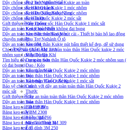
Dây chống sốc 2 móc nhôm Sun Kukie an toàn
Phụ Trợ Nghành Gỗ
Dây chống sốc Hàn Quốc Kukje 1 móc nhôm
Keo Kho Lạnh
Dây chống sốc Hàn Quốc Kukje 2 móc nhôm
Keo Đa Năng/Siêu Năng
Dây chống sốc Hàn Quốc Kukje 2 móc sắt
Keo Trám
Giới thiệu về dây chống sốc Hàn Quốc Kukje 1 móc sắt
Keo Epoxy
Dây an toàn Kukje toàn thân không đai bụng
Keo Chịu Nhiệt
Dây an toàn bán toàn thân Kukje nút cài - Thiết bị bảo hộ lao động
Keo Silicone/Keo Nến
chuyên nghiệp
Phụ Trợ Nghành Ô tô
Dây an toàn bán toàn thân Kukje nút bấm thiết kế đẹp, dễ sử dụng
Keo 3M
Chi tiết về sản phẩm dây an toàn toàn thân Hàn Quốc kukje 2 móc
DỤNG CỤ CẦM TAY
nhôm sun ( có đai bụng)
Máy Dò Đo Khí
Tìm hiểu dây an toàn toàn thân Hàn Quốc Kukje 2 móc nhôm sun (
Dụng cụ Sơn
có đai bụng)
Dao / Kéo
Dây an toàn toàn thân Hàn Quốc Kukje 2 móc nhôm
Khung cưa sắt
Dây an toàn toàn thân Hàn Quốc Kukje 1 móc nhôm
Đục
Dây an toàn toàn thân Hàn Quốc Kukje 1 móc sắt
Xà beng / Cuốc / Xẻng
Bảo vệ chính mình với dây an toàn toàn thân Hàn Quốc Kukje 2
Cưa
móc sắt
Thước
Giới thiệu về dây an toàn toàn thân Hàn Quốc Kukje 2 móc nhôm
Ê ke
Dây an toàn toàn thân Hàn Quốc Kukje 1 móc nhôm
Búa
Băng keo vải 3M 3939
Bút thử điện
Băng keo giấy 3M 2308
Vít
Băng keo dán nền 3M 766
Bộ lục giác
Băng keo 1 mặt dán thùng 3M 309
Máy Và Thiết bị
Băng keo test độ dính 3M 250
Ê tô