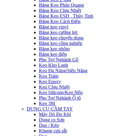
Băng Keo Phản Quang
Băng Keo Chịu Nhiệt
Băng Keo ESD , Thủy Tinh
Băng Keo Cách Điện
Băng keo vinyl
Băng keo cường lực
Băng keo chuyên dụng
Băng keo công nghiệp
Băng keo nhôm
Băng keo điện
Phụ Trợ Nghành Gỗ
Keo Kho Lạnh
Keo Đa Năng/Siêu Năng
Keo Trám
Keo Epoxy
Keo Chịu Nhiệt
Keo Silicone/Keo Nến
Phụ Trợ Nghành Ô tô
Keo 3M
DỤNG CỤ CẦM TAY
Máy Dò Đo Khí
Dụng cụ Sơn
Dao / Kéo
Khung cưa sắt