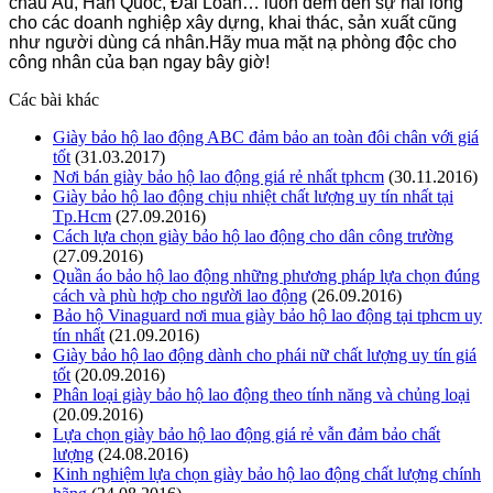
châu Âu, Hàn Quốc, Đài Loan… luôn đem đến sự hài lòng
cho các doanh nghiệp xây dựng, khai thác, sản xuất cũng
như người dùng cá nhân.Hãy mua mặt nạ phòng độc cho
công nhân của bạn ngay bây giờ!
Các bài khác
Giày bảo hộ lao động ABC đảm bảo an toàn đôi chân với giá
tốt
(31.03.2017)
Nơi bán giày bảo hộ lao động giá rẻ nhất tphcm
(30.11.2016)
Giày bảo hộ lao động chịu nhiệt chất lượng uy tín nhất tại
Tp.Hcm
(27.09.2016)
Cách lựa chọn giày bảo hộ lao động cho dân công trường
(27.09.2016)
Quần áo bảo hộ lao động những phương pháp lựa chọn đúng
cách và phù hợp cho người lao động
(26.09.2016)
Bảo hộ Vinaguard nơi mua giày bảo hộ lao động tại tphcm uy
tín nhất
(21.09.2016)
Giày bảo hộ lao động dành cho phái nữ chất lượng uy tín giá
tốt
(20.09.2016)
Phân loại giày bảo hộ lao động theo tính năng và chủng loại
(20.09.2016)
Lựa chọn giày bảo hộ lao động giá rẻ vẫn đảm bảo chất
lượng
(24.08.2016)
Kinh nghiệm lựa chọn giày bảo hộ lao động chất lượng chính