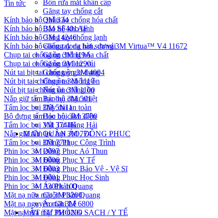
Bồn rửa mắt khẩn cấp
Tin tức
Găng tay chống cắt
Kính bảo hộ 3M 334
Quần áo chống hóa chất
Kính bảo hộ 3M SF401AF
Bảo hộ kho lạnh
Kính bảo hộ 3M 14246
Găng tay chống lạnh
Kính bảo hộ chống đọng hơi sương 3M Virtua™ V4 11672
Găng tay da hàn, da vải
Chụp tai chống ồn 3M H9A
Găng chống hóa chất
Chụp tai chống ồn 3M 1290
Găng tay len ,vải
Nút tai bịt tai chống ồn 3M 4004
Găng tay gia dụng
Nút bịt tai chống ồn 3M 1110
Chụp tai chống ồn
Nút bịt tai chống ồn 3M 1100
Nút tai chống ồn
Nắp giữ tấm lọc bụi 3M 501
Bảo hộ chịu nhiệt
Tấm lọc bụi 3M 5N11
Dây đai an toàn
Bộ đựng tấm lọc bụi 3M 3700
Bảo hộ cách điện
Tấm lọc bụi 3M 3744K
Vật Tư Hàng Hải
Nắp giữ tấm lọc bụi 3M 774
MAY QUẦN ÁO, ĐỒNG PHỤC
Tấm lọc bụi 3M 7711
Đồng Phục Công Trình
Phin lọc 3M 2097
Đồng Phục Aó Thun
Phin lọc 3M 6006
Đồng Phục Y Tế
Phin lọc 3M 6003
Đồng Phục Bảo Vệ - Vệ Sĩ
Phin lọc 3M 6001
Đồng Phục Học Sinh
Phin lọc 3M 3301k 100
Áo Phản Quang
Mặt nạ nữa mặt 3M 3200
Cuộn Phản Quang
Mặt nạ nguyên mặt 3M 6800
Áo Ghi Lê
Mặt nạ nữa mặt 3M 6200
VẬT TƯ PHÒNG SẠCH / Y TẾ