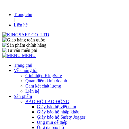
Trang chủ
|
Liên hệ
MENU
Trang chủ
Về chúng tôi
Giới thiệu KingSafe
Quan điểm kinh doanh
Cam kết chất lượng
Liên hệ
Sản phẩm
BẢO HỘ LAO ĐỘNG
Giày bảo hộ việt nam
Giày bảo hộ nhập khẩu
Giày bảo hộ Safety Jogger
Ủng mũi đế thép
Ủng da bảo hộ