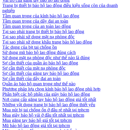
Vai trò của găng tay bảo hộ lao động
Trang bị thiết bị bảo hộ lao động điều kiện sống còn của doanh
nghiệp
Tầm quan trọng của kính bảo hộ lao động
Tầm quan trọng của dây đai an toàn
Tầm quan trọng của an toàn lao động
Tại sao phải trang bị thiết bị bảo hộ lao động
Tại sao phải sử dụng mặt nạ phòng độc
Tại sao phải sử dụng khẩu trang bảo hộ lao động
Tác dụng của bịt tai chống ồn
Sử dụng mũ bảo hộ lao động đúng cách
Sử dụng mặt nạ phòng độc như thế nào là đúng
Sự cần thiết của quần áo bảo hộ lao động
Sự cần thiết của mặt nạ phòng độc
Sự cần thiết của găng tay bảo hộ lao động
Sự cần thiết của dây đai an toàn
Quần áo bảo hộ quan trọng như thế nào
Phương pháp lựa chọn kính bảo hộ lao động phù hợp
Phân biệt các bộ phận của giày bảo hộ lao động
Nơi cung cấp găng tay bảo hộ lao động giá tốt nhất
Những vật dụng trang bị bảo hộ lao động thiết yếu
Mua nút bị tai chống ổn ở đâu rẻ nhất tại tphcm
Mua giày bảo hộ vải ở đâu tốt nhất tại tphcm
Mua găng tay bảo hộ giá tốt tại tphcm
Mũ bảo hộ lao động giá tốt tại tphcm