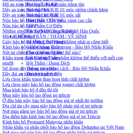
Mũ an toàn Hàn Quốc Kukje màu trắng tím
Bulong Liên Kết
Dây an toàn bán thân KUKJE 01 móc nhôm chính hãng
Bulong Neo
Dây an toàn bán thân KUKJE 01 móc sắt
Bulong Lục Giác
Nón bảo hộ Hàn Quốc COV màu vàng cao cấp
Đinh Hàn / Tắc Kê
Nón bảo hộ COV
Sản Phẩm Cơ Điện
Những ưu điểm tuyệt vời của mũ bảo hộ Hàn Quốc
Vật Tư Mài Công Nghiệp
Mũ bảo hộ kukje
CHỐNG TRÀN / THẤM / VỆ SINH
Giày bảo hộ và những tính năng không phải ai cũng biết
Bộ Ứng Cứu Nhanh
Kính bảo hộ và tầm quan quan trọng - Bảo Hộ Nhập Khẩu
Giấy Chống Thấm
Nút tai chống ồn quan trọng như thế nào?
Phao Chống Thấm
Khẩu trang than hoạt tính sản phẩm không thể thiếu với mỗi con
Gối Chống Thấm
người
Bột Thấm / Dung Dịch
Sử dụng dây đai an toàn đúng cách - Bảo Hộ Nhập Khẩu
Thùng rác nhựa
Dây đai an toàn cho ngành điện
Thảm lót vệ sinh
Lựa chọn khẩu trang than hoạt tính chất lượng
Lựa chọn giày bảo hộ lao động jogger chất lượng
Mua kính bảo hộ ở đâu thì tốt
Mua giày bảo hộ lao động tại tphcm
Ở đâu bán giày bảo hộ lao động giá rẻ nhất thị trường
Địa chỉ tin cậy mua giày bảo hộ pháp giá rẻ tại tphcm
Nơi mua găng tay bảo hộ lao động giá rẻ tại tphcm
Địa điểm bán kính bảo hộ lao động giá rẻ tại Tphcm
Kính bảo hộ Proguard Malaysia nhập khẩu
Nhập khẩu và phân phối bảo hộ lao động Deltaplus tại Việt Nam
Nơi mua mũ nón bảo hộ lao động nhập khẩu tại tphcm