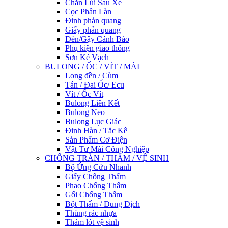
Chắn Lùi Sau Xe
Cọc Phân Làn
Đinh phản quang
Giấy phản quang
Đèn/Gậy Cảnh Báo
Phụ kiện giao thông
Sơn Kẻ Vạch
BULONG / ỐC / VÍT / MÀI
Long đền / Cùm
Tán / Đai Ốc/ Ecu
Vít / Ốc Vít
Bulong Liên Kết
Bulong Neo
Bulong Lục Giác
Đinh Hàn / Tắc Kê
Sản Phẩm Cơ Điện
Vật Tư Mài Công Nghiệp
CHỐNG TRÀN / THẤM / VỆ SINH
Bộ Ứng Cứu Nhanh
Giấy Chống Thấm
Phao Chống Thấm
Gối Chống Thấm
Bột Thấm / Dung Dịch
Thùng rác nhựa
Thảm lót vệ sinh