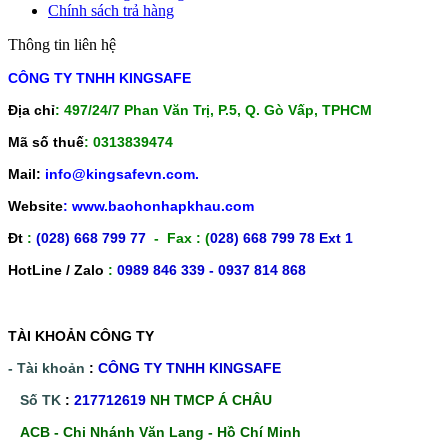
Chính sách trả hàng
Thông tin liên hệ
CÔNG TY TNHH KINGSAFE
Địa chỉ
: 497/24/7 Phan Văn Trị, P.5, Q. Gò Vấp, TPHCM
Mã số thuế
: 0313839474
Mail:
info@kingsafevn.com.
Website
:
www.baohonhapkhau.com
Đt
:
(028) 668 799 77
- Fax : (
028) 668 799 78 Ext 1
HotLine / Zalo
:
0989 846 339 - 0937 814 868
TÀI KHOẢN CÔNG TY
- Tài khoản
:
CÔNG TY TNHH KINGSAFE
Số TK
:
217712619
NH TMCP Á CHÂU
ACB - Chi Nhánh Văn Lang - Hồ Chí Minh