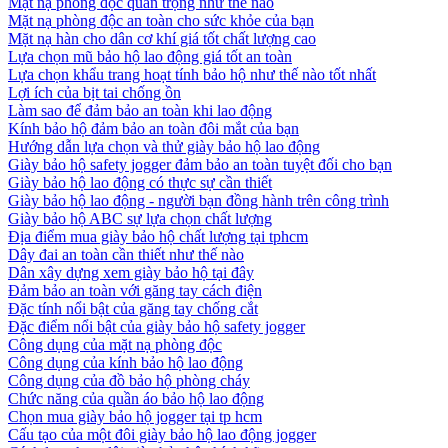
Mặt nạ phòng độc quan trọng như thế nào
Mặt nạ phòng độc an toàn cho sức khỏe của bạn
Mặt nạ hàn cho dân cơ khí giá tốt chất lượng cao
Lựa chọn mũ bảo hộ lao động giá tốt an toàn
Lựa chọn khẩu trang hoạt tính bảo hộ như thế nào tốt nhất
Lợi ích của bịt tai chống ồn
Làm sao để đảm bảo an toàn khi lao động
Kính bảo hộ đảm bảo an toàn đôi mắt của bạn
Hướng dẫn lựa chọn và thử giày bảo hộ lao động
Giày bảo hộ safety jogger đảm bảo an toàn tuyệt đối cho bạn
Giày bảo hộ lao động có thực sự cần thiết
Giày bảo hộ lao động - người bạn đồng hành trên công trình
Giày bảo hộ ABC sự lựa chọn chất lượng
Địa điểm mua giày bảo hộ chất lượng tại tphcm
Dây đai an toàn cần thiết như thế nào
Dân xây dựng xem giày bảo hộ tại đây
Đảm bảo an toàn với găng tay cách điện
Đặc tính nổi bật của găng tay chống cắt
Đặc điểm nổi bật của giày bảo hộ safety jogger
Công dụng của mặt nạ phòng độc
Công dụng của kính bảo hộ lao động
Công dụng của đồ bảo hộ phòng cháy
Chức năng của quần áo bảo hộ lao động
Chọn mua giày bảo hộ jogger tại tp hcm
Cấu tạo của một đôi giày bảo hộ lao động jogger