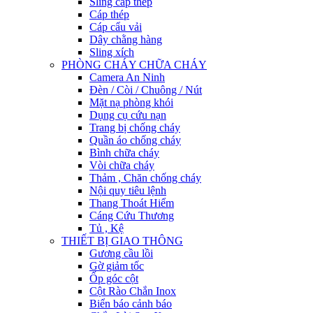
Sling cáp thép
Cáp thép
Cáp cẩu vải
Dây chằng hàng
Sling xích
PHÒNG CHÁY CHỮA CHÁY
Camera An Ninh
Đèn / Còi / Chuông / Nút
Mặt nạ phòng khói
Dụng cụ cứu nạn
Trang bị chống cháy
Quần áo chống cháy
Bình chữa cháy
Vòi chữa cháy
Thảm , Chăn chống cháy
Nội quy tiêu lệnh
Thang Thoát Hiểm
Cáng Cứu Thương
Tủ , Kệ
THIẾT BỊ GIAO THÔNG
Gương cầu lồi
Gờ giảm tốc
Ốp góc cột
Cột Rào Chắn Inox
Biển báo cảnh báo