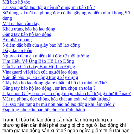
Mũ bảo hộ tóc
Tại sao người lao động nên sử dụng mũ bảo hộ ?
Sử dụng sai mặt nạ phòng độc có thể gây nguy hiểm như không Sử
dụng
Mặt nạ hàn cầm tay
Khẩu trang bảo hộ lao động
Găng tay bảo hộ lao động
Áo phản quang
5 điểm đặc biệt của giày bảo hộ lao động
Dây đai an toàn
Nguy cơ tiềm ẩn nhiễm khí độc từ môi trường
Tìm Hiều Về Ủng Bảo Hộ Lao Động
Cấu Tạo Của Giày Bảo Hộ Lao Động
Vinaguard vì lợi ích của người lao động
Vấn đề bảo hộ lao động trong xây dựng
Giày bảo hộ lao động giá rẻ nhất tại hồ chí minh ở đâu?
Găng tay bảo hộ lao động , sự lựa chọn an toàn ?
Lựa chon Giày bảo hộ lao động nhập khẩu chất lượng như thế nào?
Mặt nạ phòng độc chống hóa chất an toàn và chất lượng?
Tại sao nên trang bị mũ nón bảo hộ lao động khi làm việc ?
Đáp ứng nhu cầu bảo hộ cho các tĩnh thành
Trang bị bảo hộ lao động cá nhân là những dụng cụ,
phương tiện cần thiết phải trang bị cho người lao động khi
tham gia lao động sản xuất để ngăn ngừa giảm thiểu tai nạn