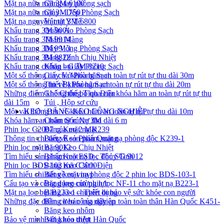
Mặt nạ nữa mặt 3M 6100
Găng tay phòng sạch
Mặt nạ nữa mặt 3M 7501
Giày - Dép Phòng Sạch
Mặt nạ nguyên mặt 3M 6800
Vật tư Y Tế
Khẩu trang 3M 9001
Quần Áo Phòng Sạch
Khẩu trang 3M 9914
Thảm Màng
Khẩu trang 3M 9913
Dây Vòng Phòng Sạch
Khẩu trang 3M 8822
Băng Dính Chịu Nhiệt
Khẩu trang chống bụi 3M 8210
Khăn - Giấy Phòng Sạch
Một số thông tin của khóa hãm an toàn tự rút tự thu dài 30m
Giấy Vở Phòng Sạch
Một số thông tin về khóa hãm an toàn tự rút tự thu dài 20m
Thiết Bị Phòng Sạch
Những điểm không thể bỏ qua của khóa hãm an toàn tự rút tự thu
Ghế Chống Tĩnh Điện
dài 15m
Túi , Hộp sơ cứu
Một vài thông tin về khóa hãm an toàn tự rút tự thu dài 10m
KEO / BĂNG KEO CÔNG NGHIỆP
Khóa hãm an toàn tự rút tự thu dài 6 m
Chăm Sóc Xe 3M
Phin lọc C2007 của mặt nạ K239
Băng Keo 2 Mặt
Thông tin chi tiết về sản phẩm mặt nạ phòng độc K239-1
Băng Keo Phản Quang
Phin lọc mặt nạ 9012
Băng Keo Chịu Nhiệt
Tìm hiểu sản phẩm mặt nạ lọc độc SG 9012
Băng Keo ESD , Thủy Tinh
Phin lọc BDS 103 mã C3000
Băng Keo Cách Điện
Tìm hiểu chi tiết về mặt nạ phòng độc 2 phin lọc BDS-103-1
Băng keo vinyl
Cấu tạo và công dụng của phin lọc NF-11 cho mặt nạ B223-1
Băng keo cường lực
Mặt nạ lọc bụi B223-1 – Thiết bị bảo vệ sức khỏe con người
Băng keo chuyên dụng
Những đặc điểm cơ bản của dây an toàn toàn thân Hàn Quốc K451-
Băng keo công nghiệp
P1
Băng keo nhôm
Bảo vệ mình với khóa trượt Hàn Quốc
Băng keo điện