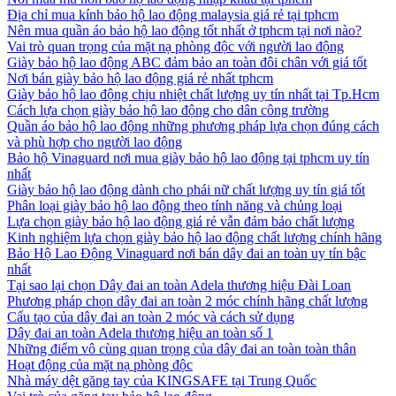
Địa chỉ mua kính bảo hộ lao động malaysia giá rẻ tại tphcm
Nên mua quần áo bảo hộ lao động tốt nhất ở tphcm tại nơi nào?
Vai trò quan trọng của mặt nạ phòng độc với người lao động
Giày bảo hộ lao động ABC đảm bảo an toàn đôi chân với giá tốt
Nơi bán giày bảo hộ lao động giá rẻ nhất tphcm
Giày bảo hộ lao động chịu nhiệt chất lượng uy tín nhất tại Tp.Hcm
Cách lựa chọn giày bảo hộ lao động cho dân công trường
Quần áo bảo hộ lao động những phương pháp lựa chọn đúng cách
và phù hợp cho người lao động
Bảo hộ Vinaguard nơi mua giày bảo hộ lao động tại tphcm uy tín
nhất
Giày bảo hộ lao động dành cho phái nữ chất lượng uy tín giá tốt
Phân loại giày bảo hộ lao động theo tính năng và chủng loại
Lựa chọn giày bảo hộ lao động giá rẻ vẫn đảm bảo chất lượng
Kinh nghiệm lựa chọn giày bảo hộ lao động chất lượng chính hãng
Bảo Hộ Lao Động Vinaguard nơi bán dây đai an toàn uy tín bậc
nhất
Tại sao lại chọn Dây đai an toàn Adela thương hiệu Đài Loan
Phương pháp chọn dây đai an toàn 2 móc chính hãng chất lượng
Cấu tạo của dây đai an toàn 2 móc và cách sử dụng
Dây đai an toàn Adela thương hiệu an toàn số 1
Những điểm vô cùng quan trọng của dây đai an toàn toàn thân
Hoạt động của mặt nạ phòng độc
Nhà máy dệt găng tay của KINGSAFE tại Trung Quốc