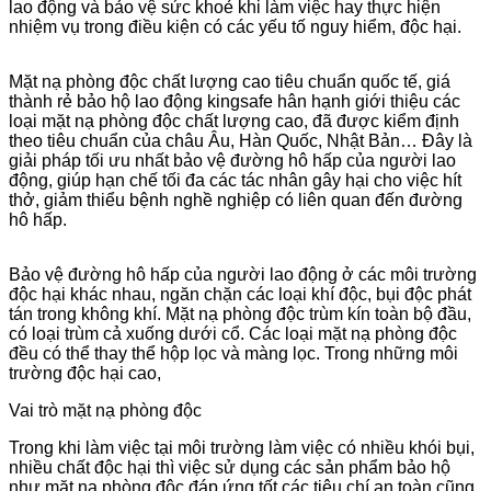
lao động và bảo vệ sức khoẻ khi làm việc hay thực hiện
nhiệm vụ trong điều kiện có các yếu tố nguy hiểm, độc hại.
Mặt nạ phòng độc chất lượng cao tiêu chuẩn quốc tế, giá
thành rẻ bảo hộ lao động kingsafe hân hạnh giới thiệu các
loại mặt nạ phòng độc chất lượng cao, đã được kiểm định
theo tiêu chuẩn của châu Âu, Hàn Quốc, Nhật Bản… Đây là
giải pháp tối ưu nhất bảo vệ đường hô hấp của người lao
động, giúp hạn chế tối đa các tác nhân gây hại cho việc hít
thở, giảm thiểu bệnh nghề nghiệp có liên quan đến đường
hô hấp.
Bảo vệ đường hô hấp của người lao động ở các môi trường
độc hại khác nhau, ngăn chặn các loại khí độc, bụi độc phát
tán trong không khí. Mặt nạ phòng độc trùm kín toàn bộ đầu,
có loại trùm cả xuống dưới cổ. Các loại mặt nạ phòng độc
đều có thể thay thể hộp lọc và màng lọc. Trong những môi
trường độc hại cao,
Vai trò mặt nạ phòng độc
Trong khi làm việc tại môi trường làm việc có nhiều khói bụi,
nhiều chất độc hại thì việc sử dụng các sản phẩm bảo hộ
như mặt nạ phòng độc đáp ứng tốt các tiêu chí an toàn cũng