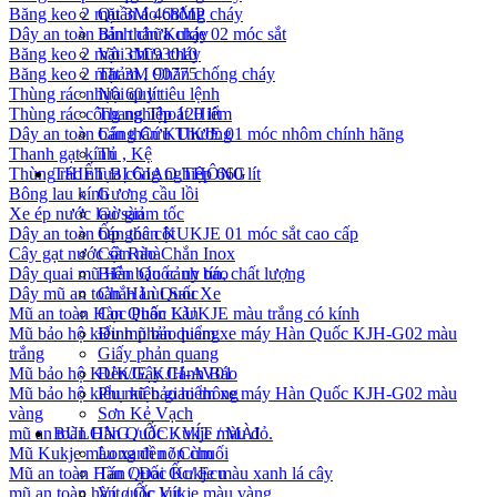
Băng keo 2 mặt 3M 468MP
Quần áo chống cháy
Dây an toàn bán thân Kukje 02 móc sắt
Bình chữa cháy
Băng keo 2 mặt 3M 93010
Vòi chữa cháy
Băng keo 2 mặt 3M 90775
Thảm , Chăn chống cháy
Thùng rác nhựa 60 lít
Nội quy tiêu lệnh
Thùng rác công nghiệp 120 lít
Thang Thoát Hiểm
Dây an toàn bán thân KUKJE 01 móc nhôm chính hãng
Cáng Cứu Thương
Thanh gạt kính
Tủ , Kệ
Thùng rác nhựa công nghiệp 660 lít
THIẾT BỊ GIAO THÔNG
Bông lau kính
Gương cầu lồi
Xe ép nước lau sàn
Gờ giảm tốc
Dây an toàn bán thân KUKJE 01 móc sắt cao cấp
Ốp góc cột
Cây gạt nước sàn nhà
Cột Rào Chắn Inox
Dây quai mũ Hàn Quốc uy tín, chất lượng
Biển báo cảnh báo
Dây mũ an toàn Hàn Quốc
Chắn Lùi Sau Xe
Mũ an toàn Hàn Quốc KUKJE màu trắng có kính
Cọc Phân Làn
Mũ bảo hộ kiểu mũ bảo hiểm xe máy Hàn Quốc KJH-G02 màu
Đinh phản quang
trắng
Giấy phản quang
Mũ bảo hộ KUKJE KJH-AV01
Đèn/Gậy Cảnh Báo
Mũ bảo hộ kiểu mũ bảo hiểm xe máy Hàn Quốc KJH-G02 màu
Phụ kiện giao thông
vàng
Sơn Kẻ Vạch
mũ an toàn Hàn Quốc Kukje màu đỏ.
BULONG / ỐC / VÍT / MÀI
Mũ Kukje màu xanh nõn chuối
Long đền / Cùm
Mũ an toàn Hàn Quốc Kukje màu xanh lá cây
Tán / Đai Ốc/ Ecu
mũ an toàn hàn quốc kukje màu vàng
Vít / Ốc Vít