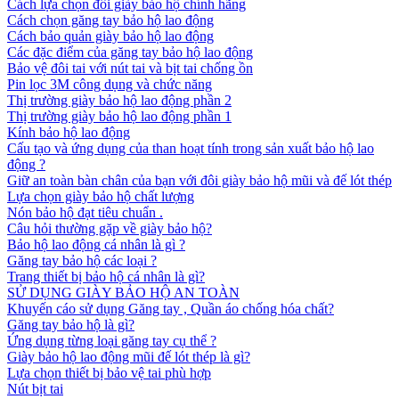
Cách lựa chọn đôi giày bảo hộ chính hãng
Cách chọn găng tay bảo hộ lao động
Cách bảo quản giày bảo hộ lao động
Các đặc điểm của găng tay bảo hộ lao động
Bảo vệ đôi tai với nút tai và bịt tai chống ồn
Pin lọc 3M công dụng và chức năng
Thị trường giày bảo hộ lao động phần 2
Thị trường giày bảo hộ lao động phần 1
Kính bảo hộ lao động
Cấu tạo và ứng dụng của than hoạt tính trong sản xuất bảo hộ lao
động ?
Giữ an toàn bàn chân của bạn với đôi giày bảo hộ mũi và đế lót thép
Lựa chọn giày bảo hộ chất lượng
Nón bảo hộ đạt tiêu chuẩn .
Câu hỏi thường gặp về giày bảo hộ?
Bảo hộ lao động cá nhân là gì ?
Găng tay bảo hộ các loại ?
Trang thiết bị bảo hộ cá nhân là gì?
SỬ DỤNG GIÀY BẢO HỘ AN TOÀN
Khuyến cáo sử dụng Găng tay , Quần áo chống hóa chất?
Găng tay bảo hộ là gì?
Ứng dụng từng loại găng tay cụ thể ?
Giày bảo hộ lao động mũi đế lót thép là gì?
Lựa chọn thiết bị bảo vệ tai phù hợp
Nút bịt tai