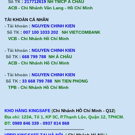
Số TK
:
217712619
NH TMCP Á CHÂU
ACB - Chi Nhánh Văn Lang - Hồ Chí Minh
TÀI KHOÀN CÁ NHÂN
- Tài khoản
:
NGUYEN CHINH KIEN
Số TK
:
007 100 1033 202
NH VIETCOMBANK
VCB - Chi Nhánh Hồ Chí Minh
- Tài khoản
:
NGUYEN CHINH KIEN
Số TK
:
668 799 788
NH Á CHÂU
ACB -
Chi Nhánh Hồ Chí Minh
- Tài khoản
:
NGUYEN CHINH KIEN
Số TK
:
33 668 799 788
NH TIEN PHONG
TPB -
Chi Nhánh Hồ Chí Minh
KHO HÀNG KINGSAFE
(
Chi Nhánh HỒ Chí Minh - Q12
)
Địa chỉ: 123A, Tổ 1, KP 3C, P.Thạnh Lộc, Quận 12, TPHCM.
ĐT:
0989 846 339 - 0937 814 868
------------------------------------------------------------------
VPĐD KINGSAFE TẠI HÀ NỘI
(
Chi Nhánh Hà Nội
)