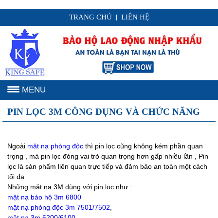
TRANG CHỦ
LIÊN HỆ
|
MENU
PIN LỌC 3M CÔNG DỤNG VÀ CHỨC NĂNG
Ngoài
mặt nạ phòng độc
thì pin lọc cũng không kém phần quan
trọng , mà pin lọc đóng vai trò quan trọng hơn gấp nhiều lần , Pin
lọc là sản phẩm liên quan trực tiếp và đảm bảo an toàn một cách
tối đa
Những mặt nạ 3M dùng với pin lọc như :
mặt nạ bảo hộ 3m 6800
mặt nạ phòng độc 3m 7501/7502
,
mặt nạ 3m 6200/6100
,