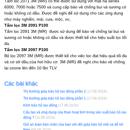
Tấm lọc 2071 3M (MR) có thể được sử dụng với mặt nạ series
6000, 7000 hoặc 7500 và cung cấp bảo vệ chống bụi và sương có
hoặc không có dầu. Được đề nghị để sử dụng cho các ứng dụng
như máy nghiền, mài, cưa, mộc, vv;.
Tấm lọc 3M 2091 P100
Tấm lọc 2091 3M (MR) được sử dung để bảo vệ chống lại bụi và
sương có hoặc không có dầu và được thiết kế cho hiệu suất lọc tối
đa.
Tấm lọc 3M 2097 P100
Bộ lọc 2097 3M (MR) được thiết kế cho việc lọc đạt hiệu quả tối đa
và cơ sở dầu,của hơi hữu cơ. 3M (MR) đề nghị cho bảo vệ chống
lại ozone lên đến 10 lần TLV.
Các bài khác
Thị trường giày bảo hộ lao động phần 2
(17.06.2016)
Thị trường giày bảo hộ lao động phần 1
(17.06.2016)
Kính bảo hộ lao động
(17.06.2016)
Cấu tạo và ứng dụng của than hoạt tính trong sản xuất bảo hộ lao
động ?
(11.06.2016)
Giữ an toàn bàn chân của bạn với đôi giày bảo hộ mũi và đế lót
thép
(08.06.2016)