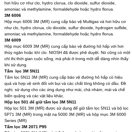
hơi hữu cơ như clo, hydro clorua, clo dioxide, sulfur dioxide,
amoniac và methylamine, formaldehyde hoặc hydro florua.
3M 6006
Hộp mực 6006 3M (MR) cung cấp bảo vệ Multigas và hơi hữu cơ
như clo, hydro clorua, clo dioxide, sulfur dioxide, hydrogen sulfide,
amoniac và methylamine, formaldehyde hoặc hydro florua.
3M 6009
Hộp mực 6009 3M (MR) cung cấp bảo vệ đường hô hấp với hơi
thủy ngân hoặc khí clo. NIOSH đã được phê duyệt. Nó cũng có một
chỉ thị thời gian cuộc sống, mà phải ở trong một dễ dàng nhìn thấy
khi sử dụng.
Tấm lọc 3M 5N11
Tấm lọc 5N11 3M (MR) cung cấp bảo vệ đường hô hấp có hiệu
quả và hợp vệ sinh đối với bụi và các chất lỏng không có dầu. Đề
nghị sử dụng cho các ứng dụng như mài, chà nhám, mài và chế
biến quặng và các vật liệu khác.
Hộp lọc 501 để giữ tấm lọc 3M 5N11
Hộp lọc 501 3M (MR) được sử dụng để giữ tấm lọc 5N11 và bộ lọc
5P71 3M (MR) trong mặt nạ 5000 3M (MR) và hộp mực 3M 6000
Series (MR)
Tấm lọc 3M 2071 P95