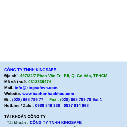
Quan điểm kinh doanh
Quan điểm kinh doanh
Cam kết chất lượng
Cam kết chất lượng
Liên hệ
Hướng dẫn mua hàng
Hỗ trợ sản phẩm
Quan điểm kinh doanh
Chính sách bảo hành
Cam kết chất lượng
Chính sách giao hàng
Chính sách trả hàng
CÔNG TY TNHH KINGSAFE
Địa chỉ
: 497/24/7 Phan Văn Trị, P.5, Q. Gò Vấp, TPHCM
Mã số thuế
: 0313839474
Mail:
info@kingsafevn.com.
Website
:
www.baohonhapkhau.com
Đt
:
(028) 668 799 77
- Fax : (
028) 668 799 78 Ext 1
HotLine / Zalo
:
0989 846 339 - 0937 814 868
TÀI KHOẢN CÔNG TY
- Tài khoản
:
CÔNG TY TNHH KINGSAFE