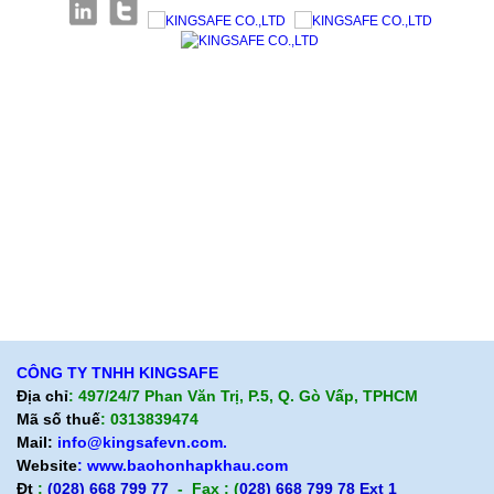
Giới thiệu KingSafe
Giới thiệu BHLD Việt Nam
Quan điểm kinh doanh
Quan điểm kinh doanh
Cam kết chất lượng
Cam kết chất lượng
Liên hệ
Hướng dẫn mua hàng
Hỗ trợ sản phẩm
Quan điểm kinh doanh
Chính sách bảo hành
Cam kết chất lượng
Chính sách giao hàng
Chính sách trả hàng
CÔNG TY TNHH KINGSAFE
Địa chỉ
: 497/24/7 Phan Văn Trị, P.5, Q. Gò Vấp, TPHCM
Mã số thuế
: 0313839474
Mail:
info@kingsafevn.com.
Website
:
www.baohonhapkhau.com
Đt
:
(028) 668 799 77
- Fax : (
028) 668 799 78 Ext 1