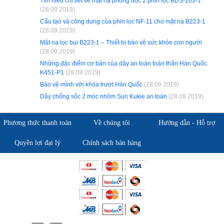
Tìm hiểu chi tiết về mặt nạ phòng độc 2 phin lọc BDS-103-1
(28.09.2019)
Cấu tạo và công dụng của phin lọc NF-11 cho mặt nạ B223-1
(28.09.2019)
Mặt nạ lọc bụi B223-1 – Thiết bị bảo vệ sức khỏe con người
(28.09.2019)
Những đặc điểm cơ bản của dây an toàn toàn thân Hàn Quốc
K451-P1
(28.09.2019)
Bảo vệ mình với khóa trượt Hàn Quốc
(28.09.2019)
Dây chống sốc 2 móc nhôm Sun Kukie an toàn
(28.09.2019)
Phương thức thanh toán
Về chúng tôi
Hướng dẫn - Hỗ trợ
Quyền lợi đại lý
Chính sách bán hàng