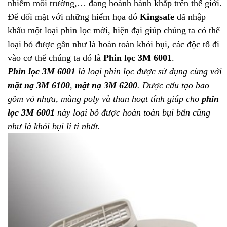
nhiễm môi trường,… đang hoành hành khắp trên thế giới.
Để đối mặt với những hiểm họa đó
Kingsafe
đã nhập
khẩu một loại phin lọc mới, hiện đại giúp chúng ta có thể
loại bỏ được gần như là hoàn toàn khói bụi, các độc tố đi
vào cơ thể chúng ta đó là
Phin lọc 3M 6001
.
Phin lọc 3M 6001
là loại phin lọc được sử dụng cùng với
mặt nạ 3M 6100
,
mặt nạ 3M 6200
. Được cấu tạo bao
gồm vỏ nhựa, màng poly và than hoạt tính giúp cho
phin
lọc 3M 6001
này loại bỏ được hoàn toàn bụi bẩn cũng
như là khói bụi li ti nhất.