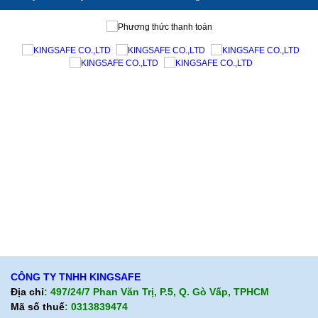
Giới thiệu KingSafe
Giới thiệu BHLD Việt Nam
Quan điểm kinh doanh
Quan điểm kinh doanh
Cam kết chất lượng
Cam kết chất lượng
Liên hệ
Hướng dẫn mua hàng
Hỗ trợ sản phẩm
Quan điểm kinh doanh
Chính sách bảo hành
Cam kết chất lượng
Chính sách giao hàng
Chính sách trả hàng
CÔNG TY TNHH KINGSAFE
Địa chỉ
: 497/24/7 Phan Văn Trị, P.5, Q. Gò Vấp, TPHCM
Mã số thuế
: 0313839474