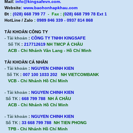
Mail:
info@kingsafevn.com.
Website
:
www.baohonhapkhau.com
Đt
:
(028) 668 799 77
- Fax : (
028) 668 799 78 Ext 1
HotLine / Zalo
:
0989 846 339 - 0937 814 868
TÀI KHOẢN CÔNG TY
- Tài khoản
:
CÔNG TY TNHH KINGSAFE
Số TK
:
217712619
NH TMCP Á CHÂU
ACB - Chi Nhánh Văn Lang - Hồ Chí Minh
TÀI KHOÀN CÁ NHÂN
- Tài khoản
:
NGUYEN CHINH KIEN
Số TK
:
007 100 1033 202
NH VIETCOMBANK
VCB - Chi Nhánh Hồ Chí Minh
- Tài khoản
:
NGUYEN CHINH KIEN
Số TK
:
668 799 788
NH Á CHÂU
ACB -
Chi Nhánh Hồ Chí Minh
- Tài khoản
:
NGUYEN CHINH KIEN
Số TK
:
33 668 799 788
NH TIEN PHONG
TPB -
Chi Nhánh Hồ Chí Minh