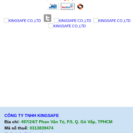
Giới thiệu KingSafe
Giới thiệu BHLD Việt Nam
Quan điểm kinh doanh
Quan điểm kinh doanh
Cam kết chất lượng
Cam kết chất lượng
Liên hệ
Hướng dẫn mua hàng
Hỗ trợ sản phẩm
Quan điểm kinh doanh
Chính sách bảo hành
Cam kết chất lượng
Chính sách giao hàng
Chính sách trả hàng
CÔNG TY TNHH KINGSAFE
Địa chỉ
: 497/24/7 Phan Văn Trị, P.5, Q. Gò Vấp, TPHCM
Mã số thuế
: 0313839474