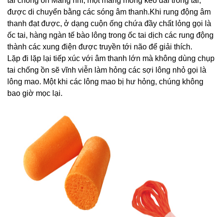
tai chống ồn Màng nhĩ, một màng mỏng kéo dài trong tai,
được di chuyển bằng các sóng âm thanh.Khi rung động âm
thanh đạt được, ở dạng cuộn ống chứa đầy chất lỏng gọi là
ốc tai, hàng ngàn tế bào lông trong ốc tai dịch các rung động
thành các xung điện được truyền tới não để giải thích.
Lặp đi lặp lại tiếp xúc với âm thanh lớn mà không dùng chụp
tai chống ồn sẽ vĩnh viễn làm hỏng các sợi lông nhỏ gọi là
lông mao. Một khi các lông mao bị hư hỏng, chúng không
bao giờ mọc lại.