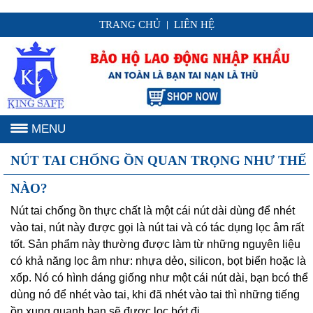
TRANG CHỦ
LIÊN HỆ
|
MENU
NÚT TAI CHỐNG ỒN QUAN TRỌNG NHƯ THẾ
NÀO?
Nút tai chống ồn thực chất là một cái nút dài dùng để nhét
vào tai, nút này được gọi là nút tai và có tác dụng lọc âm rất
tốt. Sản phẩm này thường được làm từ những nguyên liệu
có khả năng lọc âm như: nhựa dẻo, silicon, bọt biển hoặc là
xốp. Nó có hình dáng giống như một cái nút dài, bạn bcó thể
dùng nó để nhét vào tai, khi đã nhét vào tai thì những tiếng
ồn xung quanh bạn sẽ được lọc bớt đi.