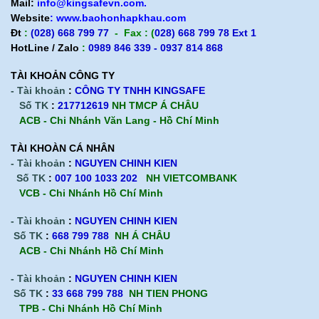
Mail:
info@kingsafevn.com.
Website
:
www.baohonhapkhau.com
Đt
:
(028) 668 799 77
- Fax : (
028) 668 799 78 Ext 1
HotLine / Zalo
:
0989 846 339 - 0937 814 868
TÀI KHOẢN CÔNG TY
- Tài khoản
:
CÔNG TY TNHH KINGSAFE
Số TK
:
217712619
NH TMCP Á CHÂU
ACB - Chi Nhánh Văn Lang - Hồ Chí Minh
TÀI KHOÀN CÁ NHÂN
- Tài khoản
:
NGUYEN CHINH KIEN
Số TK
:
007 100 1033 202
NH VIETCOMBANK
VCB - Chi Nhánh Hồ Chí Minh
- Tài khoản
:
NGUYEN CHINH KIEN
Số TK
:
668 799 788
NH Á CHÂU
ACB -
Chi Nhánh Hồ Chí Minh
- Tài khoản
:
NGUYEN CHINH KIEN
Số TK
:
33 668 799 788
NH TIEN PHONG
TPB -
Chi Nhánh Hồ Chí Minh