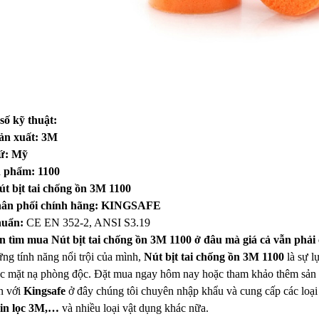
số kỹ thuật:
ản xuất: 3M
ứ: Mỹ
 phẩm: 1100
út bịt tai chống ồn 3M 1100
ân phối chính hãng: KINGSAFE
huẩn:
CE EN 352-2, ANSI S3.19
n tìm mua Nút bịt tai chống ồn 3M 1100 ở đâu mà giá cả vẫn phải
ng tính năng nổi trội của mình,
Nút bịt tai chống ồn 3M 1100
là sự 
c mặt nạ phòng độc. Đặt mua ngay hôm nay hoặc tham khảo thêm sả
n với
Kingsafe
ở đây chúng tôi chuyên nhập khẩu và cung cấp các loạ
hin lọc 3M,…
và nhiều loại vật dụng khác nữa.