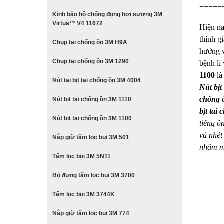
=====
Kính bảo hộ chống đọng hơi sương 3M
Virtua™ V4 11672
Hiện na
thính g
Chụp tai chống ồn 3M H9A
hưởng v
Chụp tai chống ồn 3M 1290
bệnh lí 
1100
là
Nút tai bịt tai chống ồn 3M 4004
Nút bịt
chống 
Nút bịt tai chống ồn 3M 1110
bịt tai
Nút bịt tai chống ồn 3M 1100
tiếng ồ
và nhét
Nắp giữ tấm lọc bụi 3M 501
nhằm mụ
Tấm lọc bụi 3M 5N11
Bộ đựng tấm lọc bụi 3M 3700
Tấm lọc bụi 3M 3744K
Nắp giữ tấm lọc bụi 3M 774