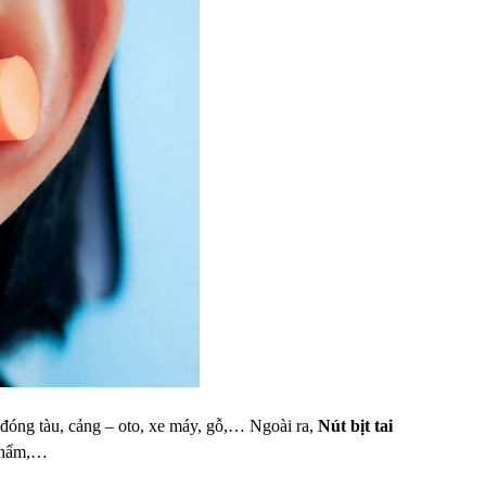
đóng tàu, cảng – oto, xe máy, gỗ,… Ngoài ra,
Nút bịt tai
 phẩm,…