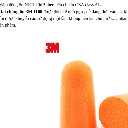
giảm tiếng ồn NRR 29dB theo tiêu chuẩn CSA class AL
t tai chống ồn 3M 1100
được thiết kế nhỏ gọn , dễ dàng đưa vào tai, k
m được khuyến cáo sử dụng một lần. không nên lau chùi, rửa,… nhằm 
ản phẩm.