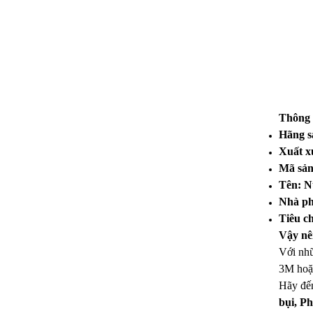
Phin lọc C2007 của mặt nạ K239
Thông tin chi tiết về sản phẩm mặt nạ phòng
độc K239-1
Phin lọc mặt nạ 9012
Tìm hiểu sản phẩm mặt nạ lọc độc SG 9012
Thông 
Hãng s
Phin lọc BDS 103 mã C3000
Xuất x
Tìm hiểu chi tiết về mặt nạ phòng độc 2 phin
Mã sản
lọc BDS-103-1
Tên: N
Nhà ph
Cấu tạo và công dụng của phin lọc NF-11
cho mặt nạ B223-1
Tiêu c
Vậy nê
Mặt nạ lọc bụi B223-1 – Thiết bị bảo vệ sức
Với nhữ
khỏe con người
3M hoặ
Những đặc điểm cơ bản của dây an toàn
Hãy đế
toàn thân Hàn Quốc K451-P1
bụi, P