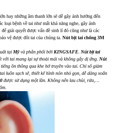
 lớn hay những âm thanh lớn sẽ dễ gây ảnh hưởng đến
các loại bệnh về tai như mất khả năng nghe, gây ảnh
… để giải quyết được vấn đề sinh lí đó cũng như là các
à bảo vệ được đôi tai của chúng ta.
Nút bịt tai chống 3M
uất tại
Mỹ
và phân phối bởi
KINGSAFE
.
Nút bịt tai
t với tai mang lại sự thoải mái và không gây dị ứng.
Nút
ế tiếng ồn thông qua khe hở truyền vào tai. Chỉ số giảm
ai luôn sạch sẽ, thiết kế hình nón nhỏ gọn, dễ dàng xoắn
00
được sử dụng một lần. Không nên lau chùi, rửa,…
hẩm.