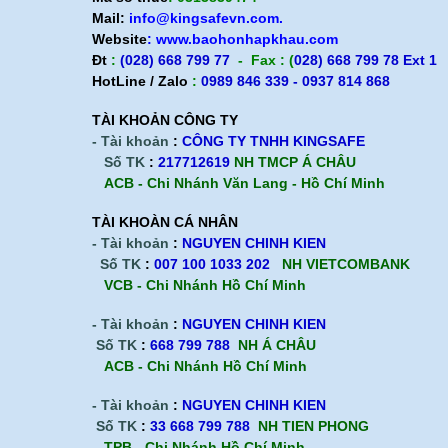
Mail:
info@kingsafevn.com.
Băng keo vải 3M 3939
Website
:
www.baohonhapkhau.com
Đt
:
(028) 668 799 77
- Fax : (
028) 668 799 78 Ext 1
Băng keo giấy 3M 2308
HotLine / Zalo
:
0989 846 339 - 0937 814 868
Băng keo dán nền 3M 766
TÀI KHOẢN CÔNG TY
- Tài khoản
:
CÔNG TY TNHH KINGSAFE
Băng keo 1 mặt dán thùng 3M 309
Số TK
:
217712619
NH TMCP Á CHÂU
ACB - Chi Nhánh Văn Lang - Hồ Chí Minh
Băng keo test độ dính 3M 250
TÀI KHOÀN CÁ NHÂN
Màng che sơn 3M 7021
- Tài khoản
:
NGUYEN CHINH KIEN
Băng keo chống trơn trượt
Số TK
:
007 100 1033 202
NH VIETCOMBANK
VCB - Chi Nhánh Hồ Chí Minh
Băng keo cường lực 3M VHB 4950
- Tài khoản
:
NGUYEN CHINH KIEN
Băng keo cường lực 3M VHB 4932
Số TK
:
668 799 788
NH Á CHÂU
ACB -
Chi Nhánh Hồ Chí Minh
Dây an toàn thân Hàn Quốc Kukje 1 móc
sắt
- Tài khoản
:
NGUYEN CHINH KIEN
Số TK
:
33 668 799 788
NH TIEN PHONG
Băng keo cường lực 3M VHB 4611
TPB -
Chi Nhánh Hồ Chí Minh