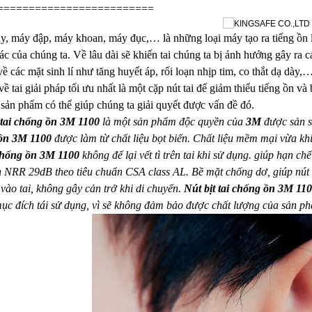
=========================
y, máy đập, máy khoan, máy đục,… là những loại máy tạo ra tiếng ồn
iác của chúng ta. Về lâu dài sẽ khiến tai chúng ta bị ảnh hưởng gây ra 
ề các mặt sinh lí như tăng huyết áp, rối loạn nhịp tim, co thắt dạ dày,
về tai giải pháp tối ưu nhất là một cặp nút tai để giảm thiểu tiếng ồn v
 sản phẩm có thể giúp chúng ta giải quyết được vấn đề đó.
 tai chống ồn 3M 1100
là một sản phẩm độc quyền của
3M
được sản s
ồn 3M 1100
được làm từ chất liệu bọt biển. Chất liệu mềm mại vừa khí
 chống ồn 3M 1100
không để lại vết tì trên tai khi sử dụng. giúp hạn ch
n NRR 29dB theo tiêu chuẩn CSA class AL. Bề mặt chống dơ, giúp nút t
 vào tai, không gây cản trở khi di chuyển.
Nút bịt tai chống ồn 3M 11
c đích tái sử dụng, vì sẽ không đảm bảo được chất lượng của sản p