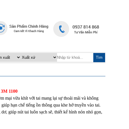
TRANG CHỦ
LIÊN HỆ
|
Tìm
3M 1100
ềm mại vừa khít với tai mang lại sự thoải mái và không
g. giúp hạn chế tiếng ồn thông qua khe hở truyền vào tai.
, giúp nút tai luôn sạch sẽ, thiết kế hình nón nhỏ gọn,