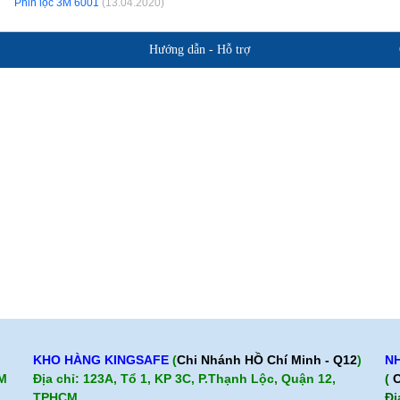
Phin lọc 3M 6001
(13.04.2020)
Hướng dẫn - Hỗ trợ
Giới thiệu BHLD Việt Nam
Hỗ trợ sản 
Quan điểm kinh doanh
Chính sách b
Cam kết chất lượng
Hướng dẫn mua hàng
KHO HÀNG KINGSAFE
(
Chi Nhánh HỒ Chí Minh - Q12
)
NH
CM
Địa chỉ: 123A, Tổ 1, KP 3C, P.Thạnh Lộc, Quận 12,
(
C
TPHCM.
Đị