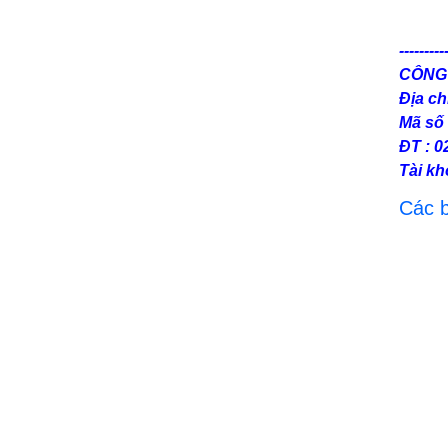
Bảo vệ mình với khóa trượt Hàn Quốc
---------
Dây chống sốc 2 móc nhôm Sun Kukie an
toàn
CÔNG
Địa ch
Dây chống sốc Hàn Quốc Kukje 1 móc
Mã số 
nhôm
ĐT : 0
Dây chống sốc Hàn Quốc Kukje 2 móc
Tài k
nhôm
Các b
Dây chống sốc Hàn Quốc Kukje 2 móc sắt
Giới thiệu về dây chống sốc Hàn Quốc
Kukje 1 móc sắt
Dây an toàn Kukje toàn thân không đai bụng
Dây an toàn bán toàn thân Kukje nút cài -
Thiết bị bảo hộ lao động chuyên nghiệp
Dây an toàn bán toàn thân Kukje nút bấm
thiết kế đẹp, dễ sử dụng