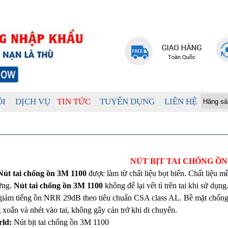
ÔI
DỊCH VỤ
TIN TỨC
TUYỂN DỤNG
LIÊN HỆ
NÚT BỊT TAI CHỐNG ỒN 
Nút tai chống ồn 3M 1100
được làm từ chất liệu bọt biển. Chất liệu m
ứng.
Nút tai chống ồn 3M 1100
không để lại vết tì trên tai khi sử dụn
giảm tiếng ồn NRR 29dB theo tiêu chuẩn CSA class AL. Bề mặt chống dơ
 xoắn và nhét vào tai, không gây cản trở khi di chuyển.
rld:
Nút bịt tai chống ồn 3M 1100