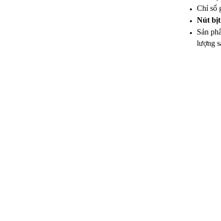
Chỉ số 
Khẩu trang 3M 9001
Nút bị
Khẩu trang 3M 9914
Sản phẩ
lượng s
Khẩu trang 3M 9913
Khẩu trang 3M 8822
Khẩu trang chống bụi 3M 8210
Một số thông tin của khóa hãm an toàn tự
rút tự thu dài 30m
Một số thông tin về khóa hãm an toàn tự rút
tự thu dài 20m
Những điểm không thể bỏ qua của khóa
hãm an toàn tự rút tự thu dài 15m
Một vài thông tin về khóa hãm an toàn tự rút
tự thu dài 10m
Khóa hãm an toàn tự rút tự thu dài 6 m