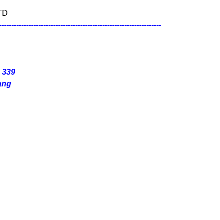
------------------------------------------------------------------
6 339
ang