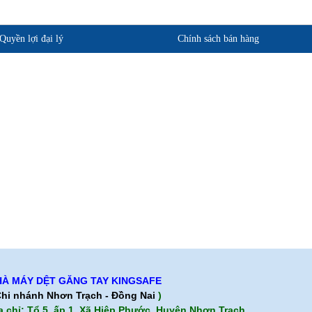
Quyền lợi đại lý
Chính sách bán hàng
phẩm
Quan điểm kinh doanh
ảo hành
Cam kết chất lượng
Chính sách giao hàng
Chính sách trả hàng
À MÁY DỆT GĂNG TAY KINGSAFE
hi nhánh Nhơn Trạch - Đồng Nai
)
a chỉ: Tổ 5, ấp 1, Xã Hiệp Phước, Huyện Nhơn Trạch,