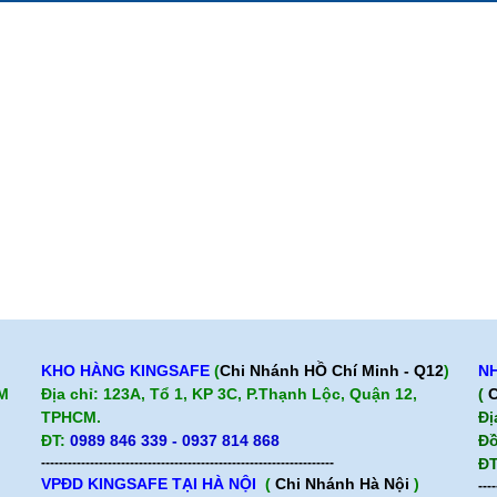
Giới thiệu BHLD Việt Nam
Hỗ trợ sản 
Quan điểm kinh doanh
Chính sách b
Cam kết chất lượng
Hướng dẫn mua hàng
KHO HÀNG KINGSAFE
(
Chi Nhánh HỒ Chí Minh - Q12
)
NH
CM
Địa chỉ: 123A, Tổ 1, KP 3C, P.Thạnh Lộc, Quận 12,
(
C
TPHCM.
Đị
ĐT:
0989 846 339 - 0937 814 868
Đồ
------------------------------------------------------------------
ĐT
VPĐD KINGSAFE TẠI HÀ NỘI
(
Chi Nhánh Hà Nội
)
----