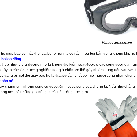
Vinaguard.com.vn
 hộ giúp bảo vệ mắt khỏi cát bụi ở nơi mà có rất nhiều bụi bẩn trong không khí, nó
 hộ lao động
t, thép những thứ dường như là không thể kiểm soát được ở các công trường, những
gây ra các tổn thương nghiêm trọng ở chân, có thể gây nhiễm trùng uốn ván với tỉ l
iệc trang bị một đôi giày bảo hộ là thật sự cần thiết với mỗi người công nhân chúng 
 bảo hộ
tay chúng ta – những công cụ quyết định cuộc sống của chúng ta. Nếu như chẳng m
rọng hơn cả những gì chúng ta có thể tưởng tượng ra.