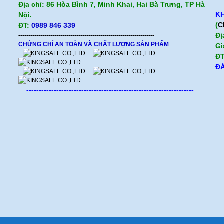
Địa chỉ: 86 Hòa Bình 7, Minh Khai, Hai Bà Trưng, TP Hà
KH
Nội.
(
C
ĐT:
0989 846 339
Đị
--------------------------------------------------------------------
CHỨNG CHỈ AN TOÀN VÀ CHẤT LƯỢNG SẢN PHẨM
Gi
ĐT
ĐÁ
-------------------------------------------------------------------