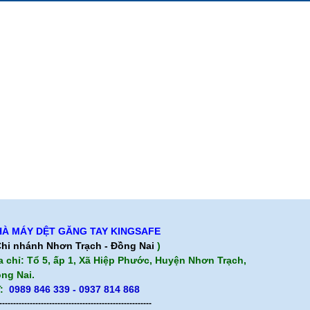
phẩm
Quan điểm kinh doanh
ảo hành
Cam kết chất lượng
Chính sách giao hàng
Chính sách trả hàng
À MÁY DỆT GĂNG TAY KINGSAFE
hi nhánh Nhơn Trạch - Đồng Nai
)
a chỉ: Tổ 5, ấp 1, Xã Hiệp Phước, Huyện Nhơn Trạch,
ng Nai.
:
0989 846 339 - 0937 814 868
-------------------------------------------------------