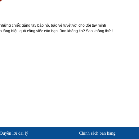
những chiếc găng tay bảo hộ, bảo vệ tuyệt vời cho đôi tay mình
ia tăng hiệu quả công việc của bạn. Bạn không tin? Sao không thử !
Quyền lợi đại lý
Chính sách bán hàng