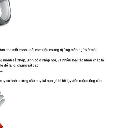
 làm cho mắt tránh khỏi các triệu chứng dị ửng mẩn ngứa ở mắt.
 mảnh sắt thép, đinh có ở khắp nơi, và nhiều loại tác nhân khác là
ệ để lại di chứng rất cao.
ta.
ay có ảnh hưởng xấu hay tai nạn gì thì hệ lụy đến cuộc sống còn