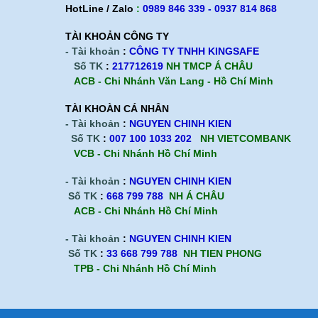
HotLine / Zalo
:
0989 846 339 - 0937 814 868
Bảo vệ mình với khóa trượt Hàn Quốc
TÀI KHOẢN CÔNG TY
Dây chống sốc 2 móc nhôm Sun Kukie
- Tài khoản
:
CÔNG TY TNHH KINGSAFE
an toàn
Số TK
:
217712619
NH TMCP Á CHÂU
ACB - Chi Nhánh Văn Lang - Hồ Chí Minh
Dây chống sốc Hàn Quốc Kukje 1 móc
nhôm
TÀI KHOÀN CÁ NHÂN
- Tài khoản
:
NGUYEN CHINH KIEN
Dây chống sốc Hàn Quốc Kukje 2 móc
Số TK
:
007 100 1033 202
NH VIETCOMBANK
nhôm
VCB - Chi Nhánh Hồ Chí Minh
Dây chống sốc Hàn Quốc Kukje 2 móc
- Tài khoản
:
NGUYEN CHINH KIEN
sắt
Số TK
:
668 799 788
NH Á CHÂU
Giới thiệu về dây chống sốc Hàn Quốc
ACB -
Chi Nhánh Hồ Chí Minh
Kukje 1 móc sắt
- Tài khoản
:
NGUYEN CHINH KIEN
Dây an toàn Kukje toàn thân không đai
Số TK
:
33 668 799 788
NH TIEN PHONG
bụng
TPB -
Chi Nhánh Hồ Chí Minh
Dây an toàn bán toàn thân Kukje nút cài -
Thiết bị bảo hộ lao động chuyên nghiệp