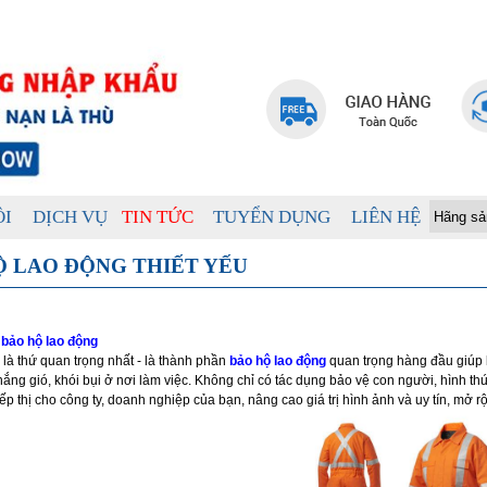
ÔI
DỊCH VỤ
TIN TỨC
TUYỂN DỤNG
LIÊN HỆ
Ộ LAO ĐỘNG THIẾT YẾU
bảo hộ lao động
 là thứ quan trọng nhất - là thành phần
bảo hộ lao động
quan trọng hàng đầu giúp 
nắng gió, khói bụi ở nơi làm việc. Không chỉ có tác dụng bảo vệ con người, hình 
iếp thị cho công ty, doanh nghiệp của bạn, nâng cao giá trị hình ảnh và uy tín, mở 