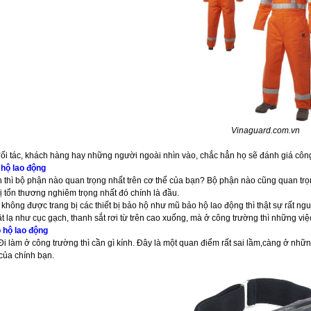
Vinaguard.com.vn
đối tác, khách hàng hay những người ngoài nhìn vào, chắc hẳn họ sẽ đánh giá côn
hộ lao động
 thì bộ phận nào quan trọng nhất trên cơ thể của bạn? Bộ phận nào cũng quan tr
ị tổn thương nghiêm trọng nhất đó chính là đầu.
không được trang bị các thiết bị bảo hộ như mũ bảo hộ lao động thì thật sự rất n
t lạ như cục gạch, thanh sắt rơi từ trên cao xuống, mà ở công trường thì những việ
 hộ lao động
Đi làm ở công trường thì cần gì kính. Đây là một quan điểm rất sai lầm,càng ở nhữn
của chính bạn.