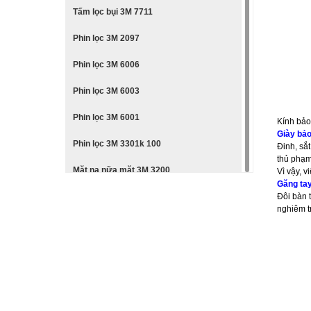
Tấm lọc bụi 3M 7711
Phin lọc 3M 2097
Phin lọc 3M 6006
Phin lọc 3M 6003
Phin lọc 3M 6001
Kính bảo
Giày bảo
Phin lọc 3M 3301k 100
Đinh, sắ
thủ phạm 
Mặt nạ nữa mặt 3M 3200
Vì vậy, v
Găng tay
Mặt nạ nguyên mặt 3M 6800
Đôi bàn 
nghiêm t
Mặt nạ nữa mặt 3M 6200
Mặt nạ nữa mặt 3M 6100
Mặt nạ nữa mặt 3M 7501
Mặt nạ nguyên mặt 3M 6800