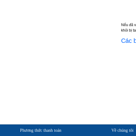
Khẩu trang 3M 9001
Khẩu trang 3M 9914
Nếu đã v
khỏi bị 
Khẩu trang 3M 9913
Các b
Khẩu trang 3M 8822
Khẩu trang chống bụi 3M 8210
Một số thông tin của khóa hãm an toàn
tự rút tự thu dài 30m
Một số thông tin về khóa hãm an toàn tự
rút tự thu dài 20m
Những điểm không thể bỏ qua của khóa
hãm an toàn tự rút tự thu dài 15m
Một vài thông tin về khóa hãm an toàn tự
rút tự thu dài 10m
Phương thức thanh toán
Về chúng tôi
Khóa hãm an toàn tự rút tự thu dài 6 m