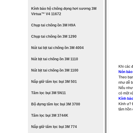
Kính bảo hộ chống đọng hơi sương 3M
Virtua™ V4 11672
Chụp tai chống ồn 3M H9A
Chụp tai chống ồn 3M 1290
Nút tai bịt tai chống ồn 3M 4004
Nút bịt tai chống ồn 3M 1110
Khi các 
Nút bịt tai chống ồn 3M 1100
Nón bảo 
Theo bạn
Nắp giữ tấm lọc bụi 3M 501
như dễ b
Nếu như 
Tấm lọc bụi 3M 5N11
có một vậ
Kính bảo
Kính ư? 
Bộ đựng tấm lọc bụi 3M 3700
tâm hồn 
Tấm lọc bụi 3M 3744K
Nắp giữ tấm lọc bụi 3M 774