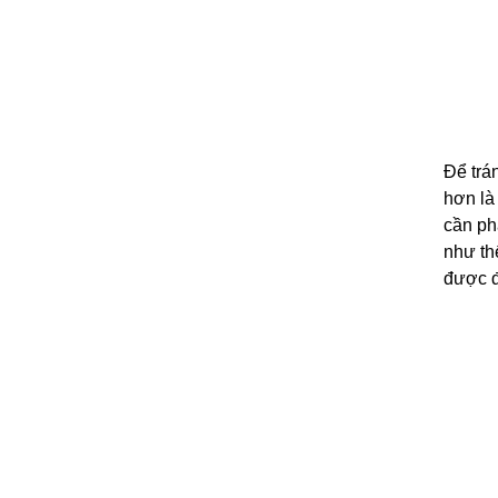
Khẩu trang 3M 9001
Khẩu trang 3M 9914
Khẩu trang 3M 9913
Khẩu trang 3M 8822
Để trá
Khẩu trang chống bụi 3M 8210
hơn là
cần ph
Một số thông tin của khóa hãm an toàn
như th
tự rút tự thu dài 30m
được đ
Một số thông tin về khóa hãm an toàn tự
rút tự thu dài 20m
Những điểm không thể bỏ qua của khóa
hãm an toàn tự rút tự thu dài 15m
Một vài thông tin về khóa hãm an toàn tự
rút tự thu dài 10m
Khóa hãm an toàn tự rút tự thu dài 6 m