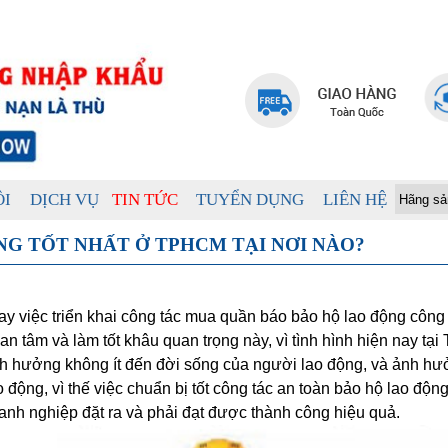
ÔI
DỊCH VỤ
TIN TỨC
TUYỂN DỤNG
LIÊN HỆ
G TỐT NHẤT Ở TPHCM TẠI NƠI NÀO?
ay việc triển khai công tác mua quần báo bảo hộ lao động côn
an tâm và làm tốt khâu quan trọng này, vì tình hình hiện nay tạ
h hưởng không ít đến đời sống của người lao động, và ảnh hưởn
o động, vì thế việc chuẩn bị tốt công tác an toàn bảo hộ lao độ
anh nghiệp đặt ra và phải đạt được thành công hiệu quả.