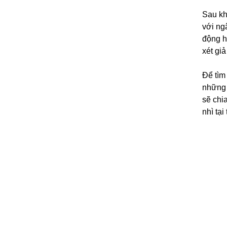
Sau kh
Bảo vệ mình với khóa trượt Hàn Quốc
với ng
Dây chống sốc 2 móc nhôm Sun Kukie
động h
an toàn
xét gi
Dây chống sốc Hàn Quốc Kukje 1 móc
nhôm
Để tìm
những 
Dây chống sốc Hàn Quốc Kukje 2 móc
sẽ chi
nhôm
nhì tại
Dây chống sốc Hàn Quốc Kukje 2 móc
sắt
Giới thiệu về dây chống sốc Hàn Quốc
Kukje 1 móc sắt
Dây an toàn Kukje toàn thân không đai
bụng
Dây an toàn bán toàn thân Kukje nút cài -
Thiết bị bảo hộ lao động chuyên nghiệp