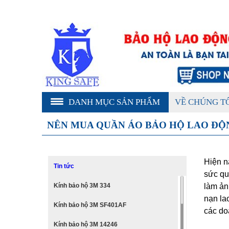
DANH MỤC SẢN PHẨM
VỀ CHÚNG T
NÊN MUA QUẦN ÁO BẢO HỘ LAO ĐỘN
Hiện n
Tin tức
sức qu
Kính bảo hộ 3M 334
làm ản
nạn la
Kính bảo hộ 3M SF401AF
các do
Kính bảo hộ 3M 14246