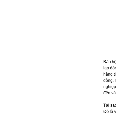
Dây an toàn toàn thân Hàn Quốc Kukje 1
móc nhôm
Băng keo vải 3M 3939
Băng keo giấy 3M 2308
Băng keo dán nền 3M 766
Băng keo 1 mặt dán thùng 3M 309
Bảo hộ
Băng keo test độ dính 3M 250
lao độ
Màng che sơn 3M 7021
hàng t
động, 
Băng keo chống trơn trượt
nghiệp
Băng keo cường lực 3M VHB 4950
đến và
Băng keo cường lực 3M VHB 4932
Tại sa
Dây an toàn thân Hàn Quốc Kukje 1 móc
Đó là 
sắt