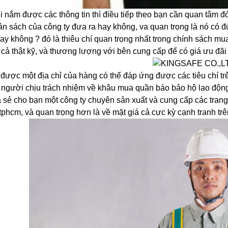
i nắm được các thông tin thì điều tiếp theo bạn cần quan tâm đ
ân sách của công ty đưa ra hay không, va quan trọng là nó có đ
ay không ? đó là thiêu chí quan trọng nhất trong chính sách 
ả cả thật kỹ, và thương lượng với bên cung cấp để có giá ưu đã
 được một địa chỉ của hàng có thể đáp ứng được các tiêu chí tr
người chịu trách nhiệm về khâu mua quần báo bảo hộ lao động
a sẻ cho bạn một công ty chuyên sản xuất và cung cấp các trang 
 tphcm, và quan trọng hơn là về mặt giá cả cực kỳ cạnh tranh trê