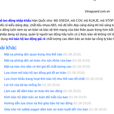
Vinaguard.com.vn
hộ lao động nhập khẩu
Hàn Quốc như: Mũ SSEDA, mũ COV, mũ KUKJE, mũ STOP… đ
ũ có kiểu dáng đẹp, chất liệu nhựa ABS, mũ độ bền đẹp càng dùng thì mũ sáng b
o động luôn xem sự an toàn và bảo vệ tính mạng của bản thân quan trọng hơn bất k
hiệp đang sử dụng, quản lý người lao động hãy luôn có ý thức bảo vệ không chỉ l
ử dụng
mũ bảo hộ lao động giá rẻ
chất lượng cao đảm bảo an toàn tại công ty bảo 
ài khác
Mặt nạ phòng độc quan trọng như thế nào
(01.08.2016)
Mặt nạ phòng độc an toàn cho sức khỏe của bạn
(01.08.2016)
Mặt nạ hàn cho dân cơ khí giá tốt chất lượng cao
(01.08.2016)
Lựa chọn mũ bảo hộ lao động giá tốt an toàn
(01.08.2016)
Lựa chọn khẩu trang hoạt tính bảo hộ như thế nào tốt nhất
(01.08.2016)
Lợi ích của bịt tai chống ồn
(01.08.2016)
Làm sao để đảm bảo an toàn khi lao động
(01.08.2016)
Kính bảo hộ đảm bảo an toàn đôi mắt của bạn
(01.08.2016)
Hướng dẫn lựa chọn và thử giày bảo hộ lao động
(01.08.2016)
Giày bảo hộ safety jogger đảm bảo an toàn tuyệt đối cho bạn
(01.08.2016)