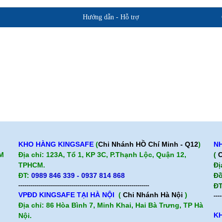
Hướng dẫn - Hỗ trợ
Giới thiệu BHLD Việt Nam
Hỗ trợ sản 
Quan điểm kinh doanh
Chính sách b
Cam kết chất lượng
Hướng dẫn mua hàng
KHO HÀNG KINGSAFE
(
Chi Nhánh HỒ Chí Minh - Q12
)
NH
CM
Địa chỉ: 123A, Tổ 1, KP 3C, P.Thạnh Lộc, Quận 12,
(
C
TPHCM.
Đị
ĐT:
0989 846 339 - 0937 814 868
Đồ
------------------------------------------------------------------
ĐT
VPĐD KINGSAFE TẠI HÀ NỘI
(
Chi Nhánh Hà Nội
)
----
Địa chỉ: 86 Hòa Bình 7, Minh Khai, Hai Bà Trưng, TP Hà
KH
Nội.