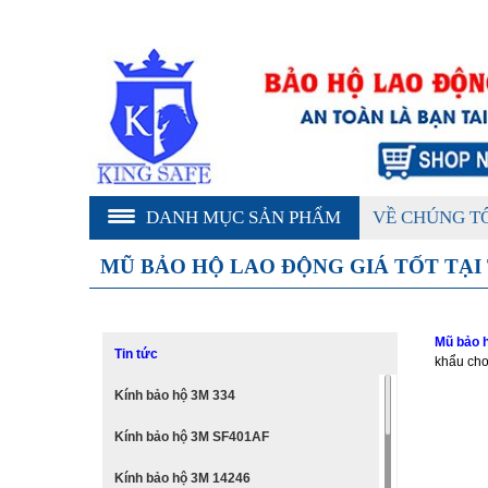
DANH MỤC SẢN PHẨM
VỀ CHÚNG T
MŨ BẢO HỘ LAO ĐỘNG GIÁ TỐT TẠI
Mũ bảo h
Tin tức
khẩu cho
Kính bảo hộ 3M 334
Kính bảo hộ 3M SF401AF
Kính bảo hộ 3M 14246