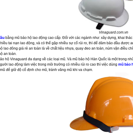
Vinaguard.com.vn
đầu
bằng mũ bảo hộ lao động cao cấp. Đối với các ngành như: xây dựng, khai thác
hiều tai nạn lao động, và có thể gặp nhiều sự cố rủi ro, thì để đảm bảo đầu được a
ộ lao đông giá rẻ an toàn là về chất liệu nhựa, quay đeo an toàn, núm vặn điều ch
ộ an toàn.
bảo hộ Vinaguard đa dạng về các loại mũ. Và mũ bảo hộ Hàn Quốc là một trong n
gười lao động làm việc trong môi trường có nhiều rủi ro cao thì việc dùng
mũ bảo h
 mũ để giữ độ cố định cho mũ, tránh văng mũ khi va chạm.