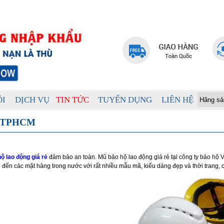
ÔI
DỊCH VỤ
TIN TỨC
TUYỂN DỤNG
LIÊN HỆ
 TPHCM
ộ lao động
giá rẻ
đảm bảo an toàn. Mũ bảo hộ lao động giá rẻ tại công ty bảo hộ
 đến các mặt hàng trong nước với rất nhiều mẫu mã, kiểu dáng đẹp và thời trang