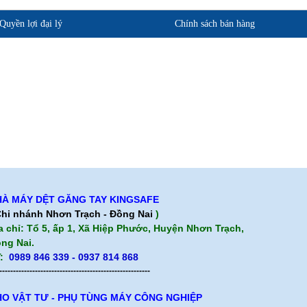
Quyền lợi đại lý
Chính sách bán hàng
phẩm
Quan điểm kinh doanh
ảo hành
Cam kết chất lượng
Chính sách giao hàng
Chính sách trả hàng
À MÁY DỆT GĂNG TAY KINGSAFE
hi nhánh Nhơn Trạch - Đồng Nai
)
a chỉ: Tổ 5, ấp 1, Xã Hiệp Phước, Huyện Nhơn Trạch,
ng Nai.
:
0989 846 339 - 0937 814 868
-------------------------------------------------------
O VẬT TƯ - PHỤ TÙNG MÁY CÔNG NGHIỆP