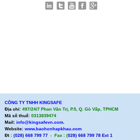
Giới thiệu KingSafe
Giới thiệu BHLD Việt Nam
Quan điểm kinh doanh
Quan điểm kinh doanh
Cam kết chất lượng
Cam kết chất lượng
Liên hệ
Hướng dẫn mua hàng
Hỗ trợ sản phẩm
Quan điểm kinh doanh
Chính sách bảo hành
Cam kết chất lượng
Chính sách giao hàng
Chính sách trả hàng
CÔNG TY TNHH KINGSAFE
Địa chỉ
: 497/24/7 Phan Văn Trị, P.5, Q. Gò Vấp, TPHCM
Mã số thuế
: 0313839474
Mail:
info@kingsafevn.com.
Website
:
www.baohonhapkhau.com
Đt
:
(028) 668 799 77
- Fax : (
028) 668 799 78 Ext 1