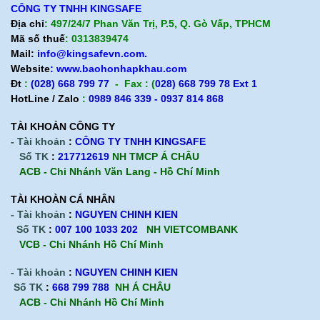
CÔNG TY TNHH KINGSAFE
Địa chỉ
: 497/24/7 Phan Văn Trị, P.5, Q. Gò Vấp, TPHCM
Mã số thuế
: 0313839474
Mail:
info@kingsafevn.com.
Website
:
www.baohonhapkhau.com
Đt
:
(028) 668 799 77
- Fax : (
028) 668 799 78 Ext 1
HotLine / Zalo
:
0989 846 339 - 0937 814 868
TÀI KHOẢN CÔNG TY
- Tài khoản
:
CÔNG TY TNHH KINGSAFE
Số TK
:
217712619
NH TMCP Á CHÂU
ACB - Chi Nhánh Văn Lang - Hồ Chí Minh
TÀI KHOÀN CÁ NHÂN
- Tài khoản
:
NGUYEN CHINH KIEN
Số TK
:
007 100 1033 202
NH VIETCOMBANK
VCB - Chi Nhánh Hồ Chí Minh
- Tài khoản
:
NGUYEN CHINH KIEN
Số TK
:
668 799 788
NH Á CHÂU
ACB -
Chi Nhánh Hồ Chí Minh