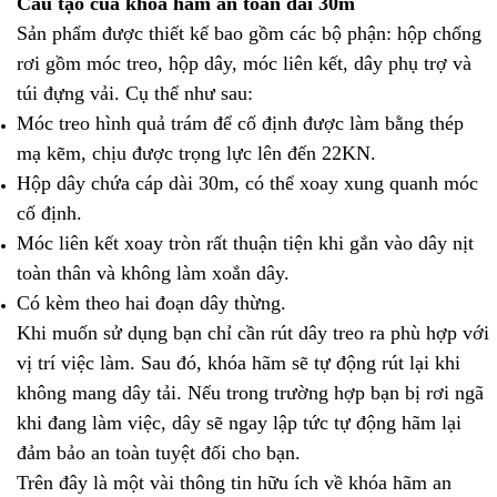
Cấu tạo của khóa hãm an toàn dài 30m
Sản phẩm được thiết kế bao gồm các bộ phận: hộp chống
rơi gồm móc treo, hộp dây, móc liên kết, dây phụ trợ và
túi đựng vải. Cụ thể như sau:
Móc treo hình quả trám để cố định được làm bằng thép
mạ kẽm, chịu được trọng lực lên đến 22KN.
Hộp dây chứa cáp dài 30m, có thể xoay xung quanh móc
cố định.
Móc liên kết xoay tròn rất thuận tiện khi gắn vào dây nịt
toàn thân và không làm xoắn dây.
Có kèm theo hai đoạn dây thừng.
Khi muốn sử dụng bạn chỉ cần rút dây treo ra phù hợp với
vị trí việc làm. Sau đó, khóa hãm sẽ tự động rút lại khi
không mang dây tải. Nếu trong trường hợp
bạn bị rơi ngã
khi đang làm việc, dây sẽ ngay lập tức tự động hãm lại
đảm bảo an toàn tuyệt đối cho bạn.
Trên đây là một vài thông tin hữu ích về khóa hãm an