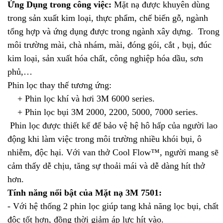
Ứng Dụng trong công việc:
Mặt nạ được khuyên dùng
trong sản xuất kim loại, thực phẩm, chế biến gỗ, ngành
tổng hợp và ứng dụng được trong ngành xây dựng. Trong
môi trường mài, chà nhám, mài, đóng gói, cắt , bụị, đúc
kim loại, sản xuất hóa chất, công nghiệp hóa dầu, sơn
phủ,…
Phin lọc thay thế tương ứng:
+ Phin lọc khí và hơi 3M 6000 series.
+ Phin lọc bụi 3M 2000, 2200, 5000, 7000 series.
Phin lọc được thiết kế để bảo vệ hệ hô hấp của người lao
động khi làm việc trong môi trường nhiều khói bụi, ô
nhiễm, độc hại. Với van thở Cool Flow™, người mang sẽ
cảm thấy dễ chịu, tăng sự thoải mái và dễ dàng hít thở
hơn.
Tính năng nổi bật của Mặt nạ 3M 7501:
- Với hệ thống 2 phin lọc giúp tang khả năng lọc bụi, chất
độc tốt hơn, đồng thời giảm áp lực hít vào.