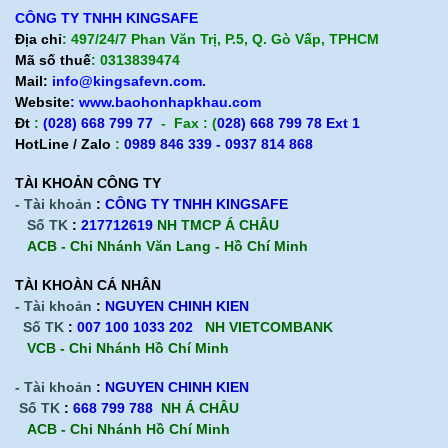
CÔNG TY TNHH KINGSAFE
Địa chỉ
: 497/24/7 Phan Văn Trị, P.5, Q. Gò Vấp, TPHCM
Mã số thuế
: 0313839474
Mail:
info@kingsafevn.com.
Website
:
www.baohonhapkhau.com
Đt
:
(028) 668 799 77
- Fax : (
028) 668 799 78 Ext 1
HotLine / Zalo
:
0989 846 339 - 0937 814 868
TÀI KHOẢN CÔNG TY
- Tài khoản
:
CÔNG TY TNHH KINGSAFE
Số TK
:
217712619
NH TMCP Á CHÂU
ACB - Chi Nhánh Văn Lang - Hồ Chí Minh
TÀI KHOÀN CÁ NHÂN
- Tài khoản
:
NGUYEN CHINH KIEN
Số TK
:
007 100 1033 202
NH VIETCOMBANK
VCB - Chi Nhánh Hồ Chí Minh
- Tài khoản
:
NGUYEN CHINH KIEN
Số TK
:
668 799 788
NH Á CHÂU
ACB -
Chi Nhánh Hồ Chí Minh