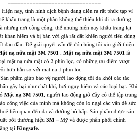
==============================
iện nay, tình hình dịch bệnh đang diễn ra rất phức tạp vì
hế khẩu trang là một phần không thể thiếu khi đi ra đường
à những nơi công cộng, thế nhưng hiện nay khẩu trang lại
ất khan hiếm và bị bán với giá rất đắt khiến người tiêu dùng
ất đau đầu. Để giải quyết vấn đề đó chúng tôi xin giới thiệu
ặt nạ nữa mặt 3M 7501
.
Mặt nạ nữa mặt 3M 7501
là
oại mặt nạ nửa mặt có 2 phin lọc, có những ưu điểm vượt
rội hơn hẳn so với mặt nạ 1 phin lọc.
ản phẩm giúp bảo vệ người lao động tối đa khỏi các tác
hân gây hại như chất khí, hơi nguy hiểm và các loại hạt. Khi
có
Mặt nạ 3M 7501
, người lao động giờ đây có thể tập trung
ào công việc của mình mà không còn lo ngại các vấn đề sức
hoẻ liên quan đến da và đường hô hấp. Sản phẩm được sản
uất bởi thương hiệu
3M
– Mỹ và được phân phối chính
ãng tại
Kingsafe
.