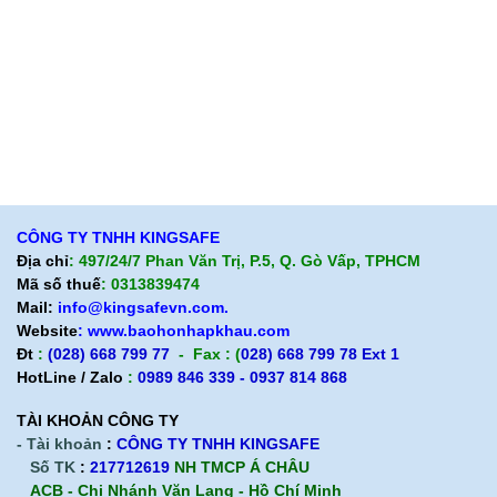
Cam kết chất lượng
Cam kết chất lượng
Liên hệ
Hướng dẫn mua hàng
Hỗ trợ sản phẩm
Quan điểm kinh doanh
Chính sách bảo hành
Cam kết chất lượng
Chính sách giao hàng
Chính sách trả hàng
CÔNG TY TNHH KINGSAFE
Địa chỉ
: 497/24/7 Phan Văn Trị, P.5, Q. Gò Vấp, TPHCM
Mã số thuế
: 0313839474
Mail:
info@kingsafevn.com.
Website
:
www.baohonhapkhau.com
Đt
:
(028) 668 799 77
- Fax : (
028) 668 799 78 Ext 1
HotLine / Zalo
:
0989 846 339 - 0937 814 868
TÀI KHOẢN CÔNG TY
- Tài khoản
:
CÔNG TY TNHH KINGSAFE
Số TK
:
217712619
NH TMCP Á CHÂU
ACB - Chi Nhánh Văn Lang - Hồ Chí Minh