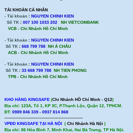
TÀI KHOÀN CÁ NHÂN
- Tài khoản
:
NGUYEN CHINH KIEN
Số TK
:
007 100 1033 202
NH VIETCOMBANK
VCB - Chi Nhánh Hồ Chí Minh
- Tài khoản
:
NGUYEN CHINH KIEN
Số TK
:
668 799 788
NH Á CHÂU
ACB -
Chi Nhánh Hồ Chí Minh
- Tài khoản
:
NGUYEN CHINH KIEN
Số TK
:
33 668 799 788
NH TIEN PHONG
TPB -
Chi Nhánh Hồ Chí Minh
KHO HÀNG KINGSAFE
(
Chi Nhánh HỒ Chí Minh - Q12
)
Địa chỉ: 123A, Tổ 1, KP 3C, P.Thạnh Lộc, Quận 12, TPHCM.
ĐT:
0989 846 339 - 0937 814 868
------------------------------------------------------------------
VPĐD KINGSAFE TẠI HÀ NỘI
(
Chi Nhánh Hà Nội
)
Địa chỉ: 86 Hòa Bình 7, Minh Khai, Hai Bà Trưng, TP Hà Nội.