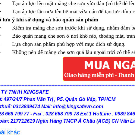
· Tạo áp lực lên mặt màng che sơn vừa dán (có thể đè lên 
· Tạo áp lực lần nữa lên bề mặt vừa dán để tạo lực dính c
ố lưu ý khi sử dụng và bảo quản sản phẩm
· Kiểm tra màng che sơn trước khi sử dụng, nhằm đảm bảo
· Bảo quản màng che sơn ở nơi khô ráo, thoáng mát, tránh 
· Lựa chọn sản phẩm phù hợp với mục đích sử dụng.
· Không nên để màng che sơn quá lâu ngoài trời có thể sẽ g
------------------------------------------------------------------------------------------
 TY TNHH KINGSAFE
ỉ: 497/24/7 Phan Văn Trị , P5, Quận Gò Vấp, TPHCM
thuế: 0313839474 Mail: info@kingsafevn.com
28 668 799 77 - Fax : 028 668 799 78 Ext 1 HotLine : 0989 84
hoản: 217712619 Ngân Hàng TMCP Á Châu (ACB) CN Văn L
ài khác