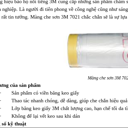
 hiệu bảo hộ nổi tiếng 3M cung cấp những sản phẩm chăm só
 nghiệp. Là người đi tiên phong về công nghệ cũng như sáng
 rất tin tưởng. Màng che sơn 3M 7021 chắc chắn sẽ là sự lựa
Màng che sơn 3M 70
rưng của sản phẩm
· Sản phẩm có viền băng keo giấy
· Thao tác nhanh chóng, dễ dàng, giúp che chắn hiệu quả 
· Lớp băng keo giấy 3M chất lượng cao, hạn chế tối da tì
· Không để lại vết keo sau khi dán
 số kỹ thuật