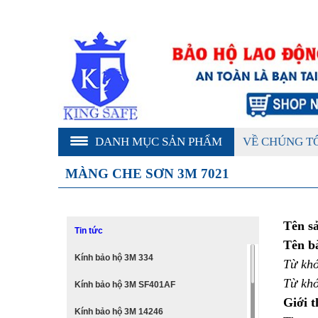
DANH MỤC SẢN PHẨM
VỀ CHÚNG T
MÀNG CHE SƠN 3M 7021
Tên s
Tin tức
Tên bà
Kính bảo hộ 3M 334
Từ khó
Từ kh
Kính bảo hộ 3M SF401AF
Giới t
Kính bảo hộ 3M 14246