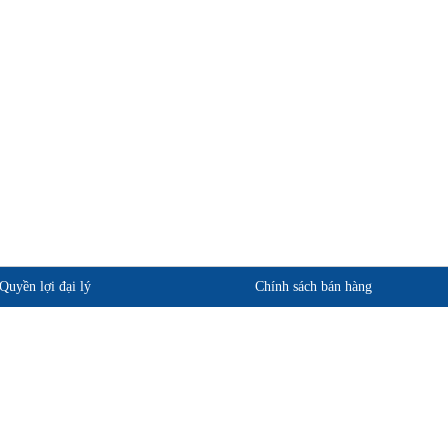
Quyền lợi đại lý
Chính sách bán hàng
phẩm
Quan điểm kinh doanh
ảo hành
Cam kết chất lượng
Chính sách giao hàng
Chính sách trả hàng