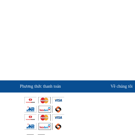
Bảo vệ mình với khóa trượt Hàn Quốc
Dây chống sốc 2 móc nhôm Sun Kukie
an toàn
Dây chống sốc Hàn Quốc Kukje 1 móc
nhôm
Dây chống sốc Hàn Quốc Kukje 2 móc
nhôm
Dây chống sốc Hàn Quốc Kukje 2 móc
sắt
Phương thức thanh toán
Về chúng tôi
Giới thiệu về dây chống sốc Hàn Quốc
Kukje 1 móc sắt
Giới thiệu KingSafe
Dây an toàn Kukje toàn thân không đai
Quan điểm kinh doanh
bụng
Cam kết chất lượng
Dây an toàn bán toàn thân Kukje nút cài -
Liên hệ
Thiết bị bảo hộ lao động chuyên nghiệp