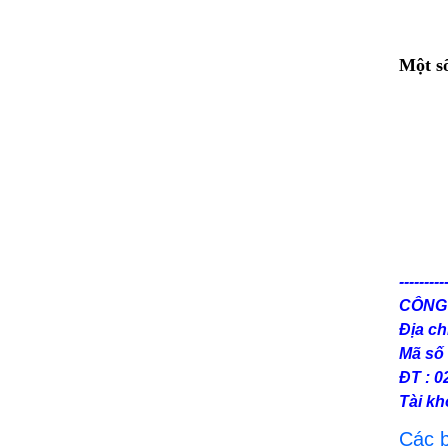
Phin lọc C2007 của mặt nạ K239
Một s
Thông tin chi tiết về sản phẩm mặt nạ
phòng độc K239-1
Phin lọc mặt nạ 9012
Tìm hiểu sản phẩm mặt nạ lọc độc SG
9012
Phin lọc BDS 103 mã C3000
Tìm hiểu chi tiết về mặt nạ phòng độc 2
phin lọc BDS-103-1
---------
CÔNG
Cấu tạo và công dụng của phin lọc NF-11
Địa ch
cho mặt nạ B223-1
Mã số 
Mặt nạ lọc bụi B223-1 – Thiết bị bảo vệ
ĐT : 0
sức khỏe con người
Tài k
Những đặc điểm cơ bản của dây an toàn
Các b
toàn thân Hàn Quốc K451-P1