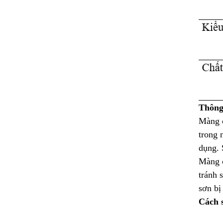
Khẩu trang 3M 9001
Khẩu trang 3M 9914
Khẩu trang 3M 9913
Khẩu trang 3M 8822
Khẩu trang chống bụi 3M 8210
Thông
Một số thông tin của khóa hãm an toàn
tự rút tự thu dài 30m
Màng c
trong 
Một số thông tin về khóa hãm an toàn tự
rút tự thu dài 20m
dụng. 
Màng c
Những điểm không thể bỏ qua của khóa
hãm an toàn tự rút tự thu dài 15m
tránh 
sơn bị
Một vài thông tin về khóa hãm an toàn tự
rút tự thu dài 10m
Cách 
Khóa hãm an toàn tự rút tự thu dài 6 m