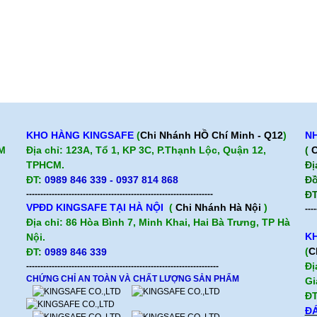
KHO HÀNG KINGSAFE
(
Chi Nhánh HỒ Chí Minh - Q12
)
NH
CM
Địa chỉ: 123A, Tổ 1, KP 3C, P.Thạnh Lộc, Quận 12,
(
C
TPHCM.
Đị
ĐT:
0989 846 339 - 0937 814 868
Đồ
------------------------------------------------------------------
ĐT
VPĐD KINGSAFE TẠI HÀ NỘI
(
Chi Nhánh Hà Nội
)
----
Địa chỉ: 86 Hòa Bình 7, Minh Khai, Hai Bà Trưng, TP Hà
KH
Nội.
(
C
ĐT:
0989 846 339
Đị
--------------------------------------------------------------------
CHỨNG CHỈ AN TOÀN VÀ CHẤT LƯỢNG SẢN PHẨM
Gi
ĐT
ĐÁ