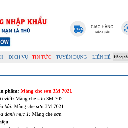
ÔI
DỊCH VỤ
TIN TỨC
TUYỂN DỤNG
LIÊN HỆ
ản phẩm:
Màng che sơn 3M 7021
i viết:
Màng che sơn 3M 7021
a bài
: Màng che sơn 3M 7021
óa danh mục 1:
Màng che sơn
hiệu