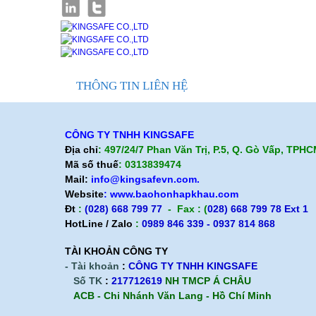
Dây an toàn bán toàn thân Kukje nút bấm
thiết kế đẹp, dễ sử dụng
Chi tiết về sản phẩm dây an toàn toàn
thân Hàn Quốc kukje 2 móc nhôm sun (
có đai bụng)
THÔNG TIN LIÊN HỆ
Tìm hiểu dây an toàn toàn thân Hàn Quốc
Kukje 2 móc nhôm sun ( có đai bụng)
CÔNG TY TNHH KINGSAFE
Dây an toàn toàn thân Hàn Quốc Kukje 2
Địa chỉ
: 497/24/7 Phan Văn Trị, P.5, Q. Gò Vấp, TPH
móc nhôm
Mã số thuế
: 0313839474
Mail:
info@kingsafevn.com.
Dây an toàn toàn thân Hàn Quốc Kukje 1
móc nhôm
Website
:
www.baohonhapkhau.com
Đt
:
(028) 668 799 77
- Fax : (
028) 668 799 78 Ext 1
Dây an toàn toàn thân Hàn Quốc Kukje 1
HotLine / Zalo
:
0989 846 339 - 0937 814 868
móc sắt
TÀI KHOẢN CÔNG TY
Bảo vệ chính mình với dây an toàn toàn
- Tài khoản
:
CÔNG TY TNHH KINGSAFE
thân Hàn Quốc Kukje 2 móc sắt
Số TK
:
217712619
NH TMCP Á CHÂU
ACB - Chi Nhánh Văn Lang - Hồ Chí Minh
Giới thiệu về dây an toàn toàn thân Hàn
Quốc Kukje 2 móc nhôm