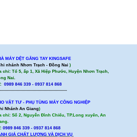
À MÁY DỆT GĂNG TAY KINGSAFE
hi nhánh Nhơn Trạch - Đồng Nai
)
a chỉ: Tổ 5, ấp 1, Xã Hiệp Phước, Huyện Nhơn Trạch,
ng Nai.
:
0989 846 339 - 0937 814 868
-------------------------------------------------------
O VẬT TƯ - PHỤ TÙNG MÁY CÔNG NGHIỆP
hi Nhánh An Giang
)
a chỉ: Số 2, Nguyễn Đình Chiểu, TP.Long xuyên, An
ang.
:
0989 846 339
- 0937 814 868
NH GIÁ CHẤT LƯỢNG VÀ DỊCH VỤ