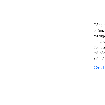
Bảo vệ mình với khóa trượt Hàn Quốc
Dây chống sốc 2 móc nhôm Sun Kukie
an toàn
Công t
Dây chống sốc Hàn Quốc Kukje 1 móc
phẩm, 
nhôm
marugo
chỉ là
Dây chống sốc Hàn Quốc Kukje 2 móc
nhôm
đó, lu
mà còn
Dây chống sốc Hàn Quốc Kukje 2 móc
kiện là
sắt
Các b
Giới thiệu về dây chống sốc Hàn Quốc
Kukje 1 móc sắt
Dây an toàn Kukje toàn thân không đai
bụng
Dây an toàn bán toàn thân Kukje nút cài -
Thiết bị bảo hộ lao động chuyên nghiệp