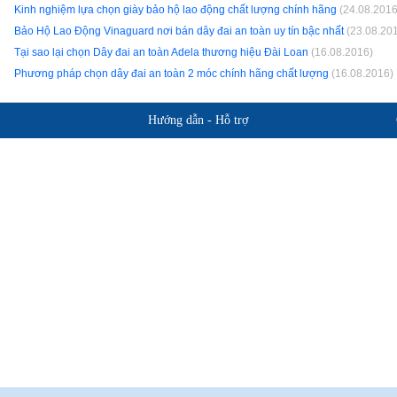
Kinh nghiệm lựa chọn giày bảo hộ lao động chất lượng chính hãng
(24.08.2016
Bảo Hộ Lao Động Vinaguard nơi bán dây đai an toàn uy tín bậc nhất
(23.08.20
Tại sao lại chọn Dây đai an toàn Adela thương hiệu Đài Loan
(16.08.2016)
Phương pháp chọn dây đai an toàn 2 móc chính hãng chất lượng
(16.08.2016)
Hướng dẫn - Hỗ trợ
Giới thiệu BHLD Việt Nam
Hỗ trợ sản 
Quan điểm kinh doanh
Chính sách b
Cam kết chất lượng
Hướng dẫn mua hàng