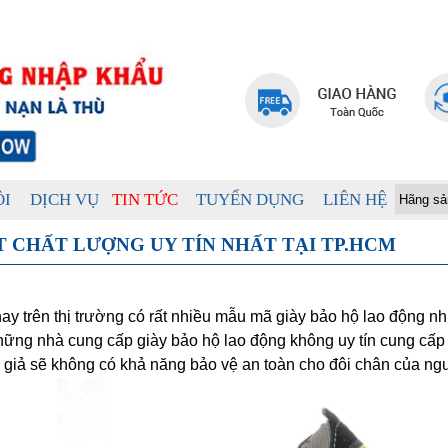
ÔI
DỊCH VỤ
TIN TỨC
TUYỂN DỤNG
LIÊN HỆ
T CHẤT LƯỢNG UY TÍN NHẤT TẠI TP.HCM
ay trên thị trường có rất nhiều mẫu mã giày bảo hộ lao động nhi
hững nhà cung cấp giày bảo hộ lao động không uy tín cung cấp
 giả sẽ không có khả năng bảo vệ an toàn cho đôi chân của ngư