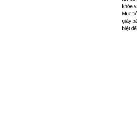
khỏe v
Phin lọc C2007 của mặt nạ K239
Mục ti
Thông tin chi tiết về sản phẩm mặt nạ
giày b
phòng độc K239-1
biệt đ
Phin lọc mặt nạ 9012
Tìm hiểu sản phẩm mặt nạ lọc độc SG
9012
Phin lọc BDS 103 mã C3000
Tìm hiểu chi tiết về mặt nạ phòng độc 2
phin lọc BDS-103-1
Cấu tạo và công dụng của phin lọc NF-11
cho mặt nạ B223-1
Mặt nạ lọc bụi B223-1 – Thiết bị bảo vệ
sức khỏe con người
Những đặc điểm cơ bản của dây an toàn
toàn thân Hàn Quốc K451-P1