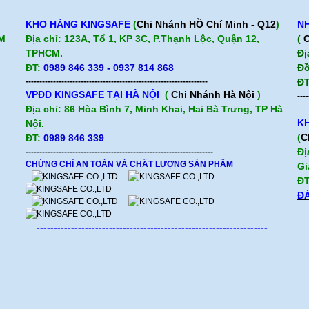
KHO HÀNG KINGSAFE
(
Chi Nhánh HỒ Chí Minh - Q12
)
NH
CM
Địa chỉ: 123A, Tổ 1, KP 3C, P.Thạnh Lộc, Quận 12,
(
C
TPHCM.
Đị
ĐT:
0989 846 339 - 0937 814 868
Đồ
------------------------------------------------------------------
ĐT
VPĐD KINGSAFE TẠI HÀ NỘI
(
Chi Nhánh Hà Nội
)
----
Địa chỉ: 86 Hòa Bình 7, Minh Khai, Hai Bà Trưng, TP Hà
KH
Nội.
(
C
ĐT:
0989 846 339
Đị
--------------------------------------------------------------------
CHỨNG CHỈ AN TOÀN VÀ CHẤT LƯỢNG SẢN PHẨM
Gi
ĐT
ĐÁ
-------------------------------------------------------------------