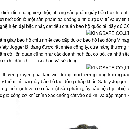
 điểm tính năng vượt trội, những sản phẩm giày bảo hộ chịu nh
i biết đến là một sản phẩm đã khẳng định được vị trí và uy tín trê
ghệ hiện đại bậc nhất, đạt tiêu chuẩn bảo hộ quốc tế, đầy đủ 
ẩm giày bảo hộ chịu nhiệt cao cấp được bảo hộ lao động Vinag
afety Jogger Bỉ đang được rất nhiều công ty, cửa hàng thương
ẩm có liên quan cũng như các doanh nghiệp, cơ sở, cá nhân tiê
cơ khí, dầu khí… lựa chọn và sử dụng.
n thường xuyên phải làm việc trong môi trường công trường x
y hiểm thì loại giày bảo hộ lao động nhập khẩu Safety Jogger 
ững thế mạnh vốn có của một sản phẩm giày bảo hộ chịu nhiệt 
ác gia công cơ khí chính xác chống cắt vào đế khi va đập mạnh 