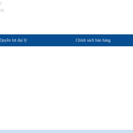
)
16)
Quyền lợi đại lý
Chính sách bán hàng
phẩm
Quan điểm kinh doanh
ảo hành
Cam kết chất lượng
Chính sách giao hàng
Chính sách trả hàng