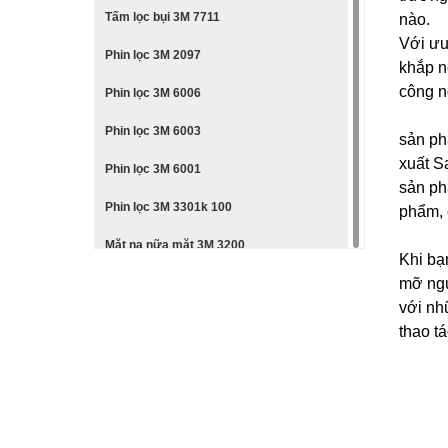
Tấm lọc bụi 3M 7711
nào.
Với ưu
Phin lọc 3M 2097
khắp nơ
công n
Phin lọc 3M 6006
Phin lọc 3M 6003
sản ph
xuất S
Phin lọc 3M 6001
sản ph
Phin lọc 3M 3301k 100
phẩm, 
Mặt nạ nữa mặt 3M 3200
Khi bạ
mỡ ngu
Mặt nạ nguyên mặt 3M 6800
với nh
Mặt nạ nữa mặt 3M 6200
thao t
Mặt nạ nữa mặt 3M 6100
Mặt nạ nữa mặt 3M 7501
Mặt nạ nguyên mặt 3M 6800