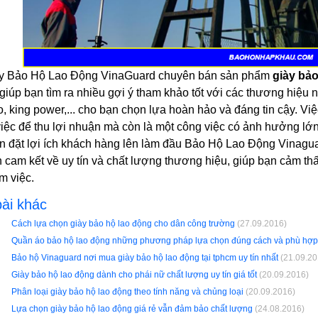
y Bảo Hộ Lao Động VinaGuard chuyên bán sản phẩm
giày bả
giúp bạn tìm ra nhiều gợi ý tham khảo tốt với các thương hiệu 
, king power,... cho bạn chọn lựa hoàn hảo và đáng tin cậy. Vi
 việc để thu lợi nhuận mà còn là một công việc có ảnh hưởng l
ôn đặt lợi ích khách hàng lên làm đầu Bảo Hộ Lao Động Vinagu
 cam kết về uy tín và chất lượng thương hiệu, giúp bạn cảm thấ
m việc.
ài khác
Cách lựa chọn giày bảo hộ lao động cho dân công trường
(27.09.2016)
Quần áo bảo hộ lao động những phương pháp lựa chọn đúng cách và phù hợp
Bảo hộ Vinaguard nơi mua giày bảo hộ lao động tại tphcm uy tín nhất
(21.09.20
Giày bảo hộ lao động dành cho phái nữ chất lượng uy tín giá tốt
(20.09.2016)
Phân loại giày bảo hộ lao động theo tính năng và chủng loại
(20.09.2016)
Lựa chọn giày bảo hộ lao động giá rẻ vẫn đảm bảo chất lượng
(24.08.2016)