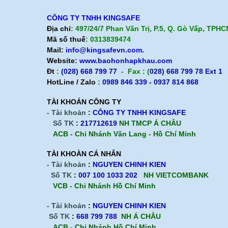
Dây an toàn toàn thân Hàn Quốc Kukje 1
CÔNG TY TNHH KINGSAFE
móc nhôm
Địa chỉ
: 497/24/7 Phan Văn Trị, P.5, Q. Gò Vấp, TPH
Mã số thuế
: 0313839474
Băng keo vải 3M 3939
Mail:
info@kingsafevn.com.
Website
:
www.baohonhapkhau.com
Băng keo giấy 3M 2308
Đt
:
(028) 668 799 77
- Fax : (
028) 668 799 78 Ext 1
HotLine / Zalo
:
0989 846 339 - 0937 814 868
Băng keo dán nền 3M 766
TÀI KHOẢN CÔNG TY
Băng keo 1 mặt dán thùng 3M 309
- Tài khoản
:
CÔNG TY TNHH KINGSAFE
Băng keo test độ dính 3M 250
Số TK
:
217712619
NH TMCP Á CHÂU
ACB - Chi Nhánh Văn Lang - Hồ Chí Minh
Màng che sơn 3M 7021
TÀI KHOÀN CÁ NHÂN
Băng keo chống trơn trượt
- Tài khoản
:
NGUYEN CHINH KIEN
Số TK
:
007 100 1033 202
NH VIETCOMBANK
Băng keo cường lực 3M VHB 4950
VCB - Chi Nhánh Hồ Chí Minh
Băng keo cường lực 3M VHB 4932
- Tài khoản
:
NGUYEN CHINH KIEN
Số TK
:
668 799 788
NH Á CHÂU
Dây an toàn thân Hàn Quốc Kukje 1 móc
ACB -
Chi Nhánh Hồ Chí Minh
sắt