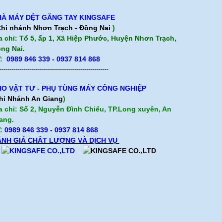
À MÁY DỆT GĂNG TAY KINGSAFE
hi nhánh Nhơn Trạch - Đồng Nai
)
a chỉ: Tổ 5, ấp 1, Xã Hiệp Phước, Huyện Nhơn Trạch,
ng Nai.
:
0989 846 339 - 0937 814 868
-------------------------------------------------------
O VẬT TƯ - PHỤ TÙNG MÁY CÔNG NGHIỆP
hi Nhánh An Giang
)
a chỉ: Số 2, Nguyễn Đình Chiểu, TP.Long xuyên, An
ang.
:
0989 846 339
- 0937 814 868
NH GIÁ CHẤT LƯỢNG VÀ DỊCH VỤ