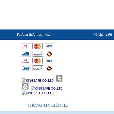
Dây an toàn bán toàn thân Kukje nút bấm
thiết kế đẹp, dễ sử dụng
Chi tiết về sản phẩm dây an toàn toàn
thân Hàn Quốc kukje 2 móc nhôm sun (
có đai bụng)
Phương thức thanh toán
Về chúng tôi
Tìm hiểu dây an toàn toàn thân Hàn Quốc
Kukje 2 móc nhôm sun ( có đai bụng)
Giới thiệu KingSafe
Dây an toàn toàn thân Hàn Quốc Kukje 2
Quan điểm kinh doanh
móc nhôm
Cam kết chất lượng
Dây an toàn toàn thân Hàn Quốc Kukje 1
Liên hệ
móc nhôm
Dây an toàn toàn thân Hàn Quốc Kukje 1
móc sắt
Bảo vệ chính mình với dây an toàn toàn
thân Hàn Quốc Kukje 2 móc sắt
THÔNG TIN LIÊN HỆ
Giới thiệu về dây an toàn toàn thân Hàn
Quốc Kukje 2 móc nhôm