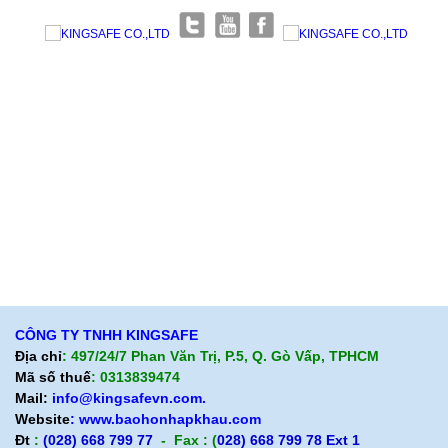
Giới thiệu KingSafe
Giới thiệu BHLD Việt Nam
Quan điểm kinh doanh
Quan điểm kinh doanh
Cam kết chất lượng
Cam kết chất lượng
Liên hệ
Hướng dẫn mua hàng
Hỗ trợ sản phẩm
Quan điểm kinh doanh
Chính sách bảo hành
Cam kết chất lượng
Chính sách giao hàng
Chính sách trả hàng
CÔNG TY TNHH KINGSAFE
Địa chỉ
: 497/24/7 Phan Văn Trị, P.5, Q. Gò Vấp, TPHCM
Mã số thuế
: 0313839474
Mail:
info@kingsafevn.com.
Website
:
www.baohonhapkhau.com
Đt
:
(028) 668 799 77
- Fax : (
028) 668 799 78 Ext 1