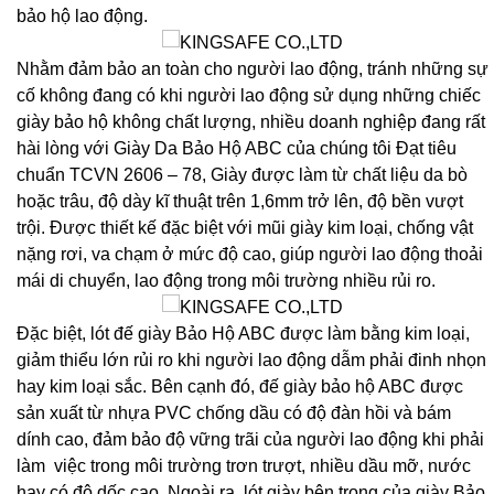
bảo hộ lao động.
Nhằm đảm bảo an toàn cho người lao động, tránh những sự
cố không đang có khi người lao động sử dụng những chiếc
giày bảo hộ không chất lượng, nhiều doanh nghiệp đang rất
hài lòng với Giày Da Bảo Hộ ABC của chúng tôi Đạt tiêu
chuẩn TCVN 2606 – 78, Giày được làm từ chất liệu da bò
hoặc trâu, độ dày kĩ thuật trên 1,6mm trở lên, độ bền vượt
trội. Được thiết kế đặc biệt với mũi giày kim loại, chống vật
nặng rơi, va chạm ở mức độ cao, giúp người lao động thoải
mái di chuyển, lao động trong môi trường nhiều rủi ro.
Đặc biệt, lót đế giày Bảo Hộ ABC được làm bằng kim loại,
giảm thiểu lớn rủi ro khi người lao động dẫm phải đinh nhọn
hay kim loại sắc. Bên cạnh đó, đế giày bảo hộ ABC được
sản xuất từ nhựa PVC chống dầu có độ đàn hồi và bám
dính cao, đảm bảo độ vững trãi của người lao động khi phải
làm việc trong môi trường trơn trượt, nhiều dầu mỡ, nước
hay có độ dốc cao. Ngoài ra, lót giày bên trong của giày Bảo