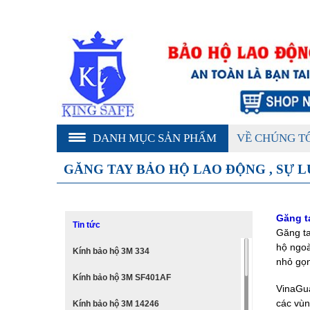
DANH MỤC SẢN PHẨM
VỀ CHÚNG T
GĂNG TAY BẢO HỘ LAO ĐỘNG , SỰ L
Găng t
Tin tức
Găng ta
hộ ngoà
Kính bảo hộ 3M 334
nhỏ gọn
Kính bảo hộ 3M SF401AF
VinaGua
các vùn
Kính bảo hộ 3M 14246