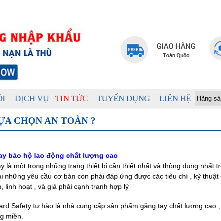
ÔI
DỊCH VỤ
TIN TỨC
TUYỂN DỤNG
LIÊN HỆ
ỰA CHỌN AN TOÀN ?
ay bảo hộ lao động chất lượng cao
y là một trong những trang thiết bị cần thiết nhất và thông dụng nhất 
i những yêu cầu cơ bản còn phải đáp ứng được các tiêu chí , kỹ thuật cần
, linh hoạt , và giá phải cạnh tranh hợp lý
rd Safety tự hào là nhà cung cấp sản phẩm găng tay chất lượng cao ,
g miền.