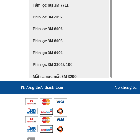
Tấm lọc bụi 3M 7711
Phin lọc 3M 2097
Phin lọc 3M 6006
Phin lọc 3M 6003
Phin lọc 3M 6001
Phin lọc 3M 3301k 100
Mặt nạ nữa mặt 3M 3200
Phương thức thanh toán
Về chúng tôi
Mặt nạ nguyên mặt 3M 6800
Giới thiệu KingSafe
Mặt nạ nữa mặt 3M 6200
Quan điểm kinh doanh
Mặt nạ nữa mặt 3M 6100
Cam kết chất lượng
Mặt nạ nữa mặt 3M 7501
Liên hệ
Mặt nạ nguyên mặt 3M 6800