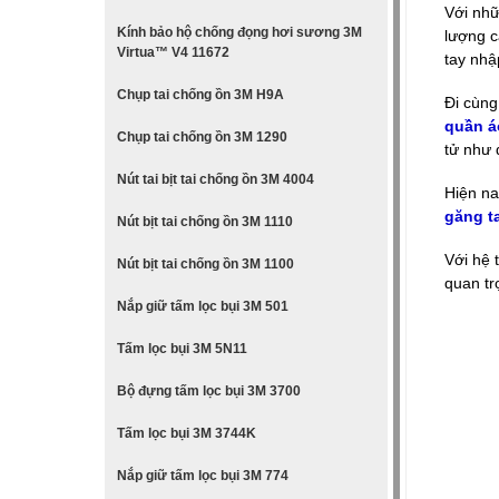
Với nh
Kính bảo hộ chống đọng hơi sương 3M
lượng c
Virtua™ V4 11672
tay nhậ
Chụp tai chống ồn 3M H9A
Đi cùng
quần á
Chụp tai chống ồn 3M 1290
tử như q
Nút tai bịt tai chống ồn 3M 4004
Hiện na
găng t
Nút bịt tai chống ồn 3M 1110
Với hệ 
Nút bịt tai chống ồn 3M 1100
quan tr
Nắp giữ tấm lọc bụi 3M 501
Tấm lọc bụi 3M 5N11
Bộ đựng tấm lọc bụi 3M 3700
Tấm lọc bụi 3M 3744K
Nắp giữ tấm lọc bụi 3M 774