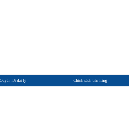
Quyền lợi đại lý
Chính sách bán hàng
phẩm
Quan điểm kinh doanh
ảo hành
Cam kết chất lượng
Chính sách giao hàng
Chính sách trả hàng