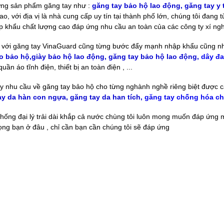
ững sản phẩm găng tay như :
găng tay bảo hộ lao động, găng tay y 
ao, với địa vị là nhà cung cấp uy tín tại thành phố lớn, chúng tôi đa
p khẩu chất lượng cao đáp ứng nhu cầu an toàn của các công ty xí ngh
 với găng tay VinaGuard cũng từng bước đẩy mạnh nhập khẩu cũng nh
o bảo hộ,giày bảo hộ lao động, găng tay bảo hộ lao động,
dây đa
uần áo tĩnh điện, thiết bị an toàn điện , ...
y nhu cầu về găng tay bảo hộ cho từng nghành nghề riêng biệt được c
ay da hàn con ngựa, găng tay da han tích,
găng tay chống hóa ch
thống đại lý trải dài khắp cả nước chùng tôi luôn mong muốn đáp ứng
ọng bạn ở đâu , chỉ cần bạn cần chúng tôi sẽ đáp ứng