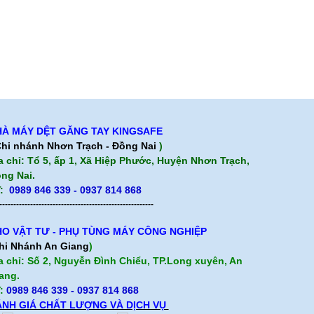
À MÁY DỆT GĂNG TAY KINGSAFE
hi nhánh Nhơn Trạch - Đồng Nai
)
a chỉ: Tổ 5, ấp 1, Xã Hiệp Phước, Huyện Nhơn Trạch,
ng Nai.
:
0989 846 339 - 0937 814 868
-------------------------------------------------------
O VẬT TƯ - PHỤ TÙNG MÁY CÔNG NGHIỆP
hi Nhánh An Giang
)
a chỉ: Số 2, Nguyễn Đình Chiểu, TP.Long xuyên, An
ang.
:
0989 846 339
- 0937 814 868
NH GIÁ CHẤT LƯỢNG VÀ DỊCH VỤ