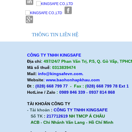
Khẩu trang 3M 9001
Khẩu trang 3M 9914
Khẩu trang 3M 9913
THÔNG TIN LIÊN HỆ
Khẩu trang 3M 8822
Khẩu trang chống bụi 3M 8210
CÔNG TY TNHH KINGSAFE
Địa chỉ
: 497/24/7 Phan Văn Trị, P.5, Q. Gò Vấp, TPH
Một số thông tin của khóa hãm an toàn
Mã số thuế
: 0313839474
tự rút tự thu dài 30m
Mail:
info@kingsafevn.com.
Website
:
www.baohonhapkhau.com
Một số thông tin về khóa hãm an toàn tự
rút tự thu dài 20m
Đt
:
(028) 668 799 77
- Fax : (
028) 668 799 78 Ext 1
HotLine / Zalo
:
0989 846 339 - 0937 814 868
Những điểm không thể bỏ qua của khóa
hãm an toàn tự rút tự thu dài 15m
TÀI KHOẢN CÔNG TY
- Tài khoản
:
CÔNG TY TNHH KINGSAFE
Một vài thông tin về khóa hãm an toàn tự
Số TK
:
217712619
NH TMCP Á CHÂU
rút tự thu dài 10m
ACB - Chi Nhánh Văn Lang - Hồ Chí Minh
Khóa hãm an toàn tự rút tự thu dài 6 m