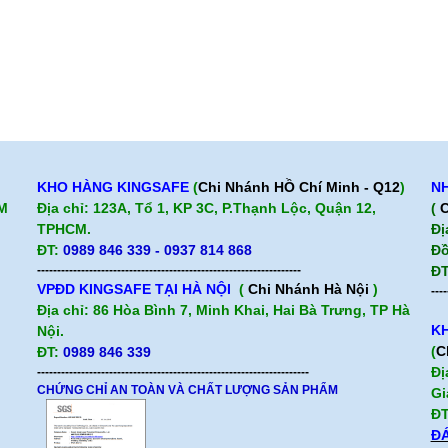
KHO HÀNG KINGSAFE
(
Chi Nhánh HỒ Chí Minh - Q12
)
NH
CM
Địa chỉ: 123A, Tổ 1, KP 3C, P.Thạnh Lộc, Quận 12,
(
C
TPHCM.
Đị
ĐT:
0989 846 339 - 0937 814 868
Đồ
------------------------------------------------------------------
ĐT
VPĐD KINGSAFE TẠI HÀ NỘI
(
Chi Nhánh Hà Nội
)
----
Địa chỉ: 86 Hòa Bình 7, Minh Khai, Hai Bà Trưng, TP Hà
KH
Nội.
(
C
ĐT:
0989 846 339
Đị
--------------------------------------------------------------------
CHỨNG CHỈ AN TOÀN VÀ CHẤT LƯỢNG SẢN PHẨM
Gi
ĐT
ĐÁ