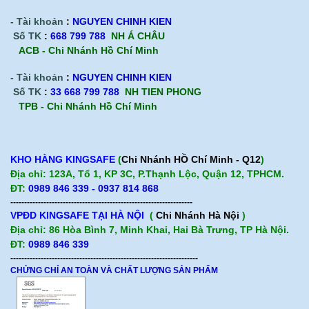
- Tài khoản
:
NGUYEN CHINH KIEN
Số TK
:
668 799 788
NH Á CHÂU
ACB -
Chi Nhánh Hồ Chí Minh
- Tài khoản
:
NGUYEN CHINH KIEN
Số TK
:
33 668 799 788
NH TIEN PHONG
TPB -
Chi Nhánh Hồ Chí Minh
KHO HÀNG KINGSAFE
(
Chi Nhánh HỒ Chí Minh - Q12
)
Địa chỉ: 123A, Tổ 1, KP 3C, P.Thạnh Lộc, Quận 12, TPHCM.
ĐT:
0989 846 339 - 0937 814 868
------------------------------------------------------------------
VPĐD KINGSAFE TẠI HÀ NỘI
(
Chi Nhánh Hà Nội
)
Địa chỉ: 86 Hòa Bình 7, Minh Khai, Hai Bà Trưng, TP Hà Nội.
ĐT:
0989 846 339
--------------------------------------------------------------------
CHỨNG CHỈ AN TOÀN VÀ CHẤT LƯỢNG SẢN PHẨM