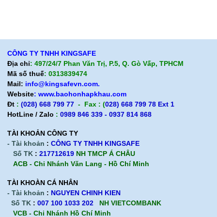
Chính sách bảo hành
Cam kết chất lượng
Chính sách giao hàng
Chính sách trả hàng
CÔNG TY TNHH KINGSAFE
Địa chỉ
: 497/24/7 Phan Văn Trị, P.5, Q. Gò Vấp, TPHCM
Mã số thuế
: 0313839474
Mail:
info@kingsafevn.com.
Website
:
www.baohonhapkhau.com
Đt
:
(028) 668 799 77
- Fax : (
028) 668 799 78 Ext 1
HotLine / Zalo
:
0989 846 339 - 0937 814 868
TÀI KHOẢN CÔNG TY
- Tài khoản
:
CÔNG TY TNHH KINGSAFE
Số TK
:
217712619
NH TMCP Á CHÂU
ACB - Chi Nhánh Văn Lang - Hồ Chí Minh
TÀI KHOÀN CÁ NHÂN
- Tài khoản
:
NGUYEN CHINH KIEN
Số TK
:
007 100 1033 202
NH VIETCOMBANK
VCB - Chi Nhánh Hồ Chí Minh