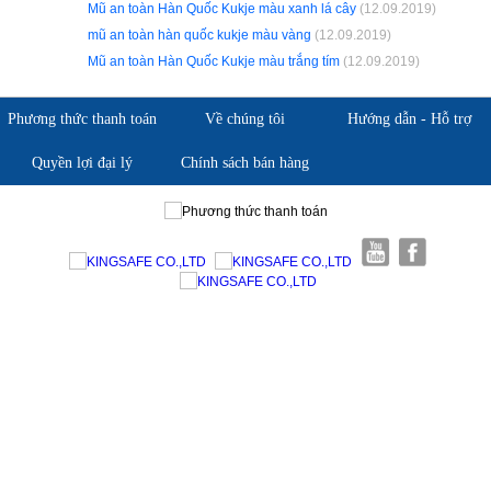
Mũ an toàn Hàn Quốc Kukje màu xanh lá cây
(12.09.2019)
mũ an toàn hàn quốc kukje màu vàng
(12.09.2019)
Mũ an toàn Hàn Quốc Kukje màu trắng tím
(12.09.2019)
Phương thức thanh toán
Về chúng tôi
Hướng dẫn - Hỗ trợ
Quyền lợi đại lý
Chính sách bán hàng
Giới thiệu KingSafe
Giới thiệu BHLD Việt Nam
Quan điểm kinh doanh
Quan điểm kinh doanh
Cam kết chất lượng
Cam kết chất lượng
Liên hệ
Hướng dẫn mua hàng
Hỗ trợ sản phẩm
Quan điểm kinh doanh