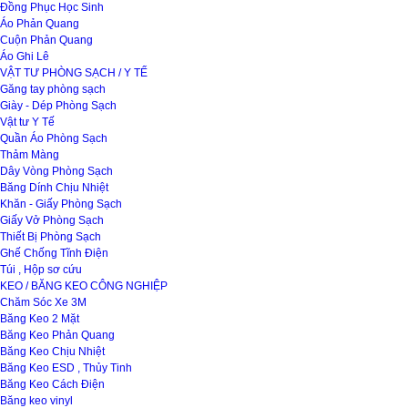
Đồng Phục Học Sinh
Áo Phản Quang
Cuộn Phản Quang
Áo Ghi Lê
VẬT TƯ PHÒNG SẠCH / Y TẾ
Găng tay phòng sạch
Giày - Dép Phòng Sạch
Vật tư Y Tế
Quần Áo Phòng Sạch
Thảm Màng
Dây Vòng Phòng Sạch
Băng Dính Chịu Nhiệt
Khăn - Giấy Phòng Sạch
Giấy Vở Phòng Sạch
Thiết Bị Phòng Sạch
Ghế Chống Tĩnh Điện
Túi , Hộp sơ cứu
KEO / BĂNG KEO CÔNG NGHIỆP
Chăm Sóc Xe 3M
Băng Keo 2 Mặt
Băng Keo Phản Quang
Băng Keo Chịu Nhiệt
Băng Keo ESD , Thủy Tinh
Băng Keo Cách Điện
Băng keo vinyl