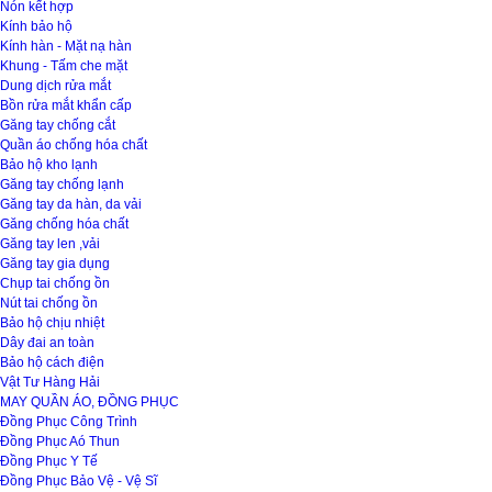
Nón kết hợp
Kính bảo hộ
Kính hàn - Mặt nạ hàn
Khung - Tấm che mặt
Dung dịch rửa mắt
Bồn rửa mắt khẩn cấp
Găng tay chống cắt
Quần áo chống hóa chất
Bảo hộ kho lạnh
Găng tay chống lạnh
Găng tay da hàn, da vải
Găng chống hóa chất
Găng tay len ,vải
Găng tay gia dụng
Chụp tai chống ồn
Nút tai chống ồn
Bảo hộ chịu nhiệt
Dây đai an toàn
Bảo hộ cách điện
Vật Tư Hàng Hải
MAY QUẦN ÁO, ĐỒNG PHỤC
Đồng Phục Công Trình
Đồng Phục Aó Thun
Đồng Phục Y Tế
Đồng Phục Bảo Vệ - Vệ Sĩ