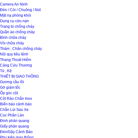
Camera An Ninh
Đèn / Còi / Chuông / Nút
Mặt nạ phòng khói
Dụng cụ cứu nạn
Trang bị chống cháy
Quần áo chống cháy
Bình chữa cháy
Vòi chữa cháy
Thảm , Chăn chống cháy
Nội quy tiêu lệnh
Thang Thoát Hiểm
Cáng Cứu Thương
Tủ , Kệ
THIẾT BỊ GIAO THÔNG
Gương cầu lồi
Gờ giảm tốc
Ốp góc cột
Cột Rào Chắn Inox
Biển báo cảnh báo
Chắn Lùi Sau Xe
Cọc Phân Làn
Đinh phản quang
Giấy phản quang
Đèn/Gậy Cảnh Báo
Phụ kiện giao thông