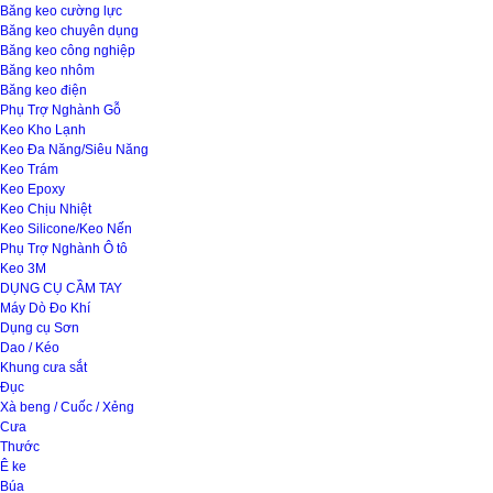
Băng keo cường lực
Băng keo chuyên dụng
Băng keo công nghiệp
Băng keo nhôm
Băng keo điện
Phụ Trợ Nghành Gỗ
Keo Kho Lạnh
Keo Đa Năng/Siêu Năng
Keo Trám
Keo Epoxy
Keo Chịu Nhiệt
Keo Silicone/Keo Nến
Phụ Trợ Nghành Ô tô
Keo 3M
DỤNG CỤ CẦM TAY
Máy Dò Đo Khí
Dụng cụ Sơn
Dao / Kéo
Khung cưa sắt
Đục
Xà beng / Cuốc / Xẻng
Cưa
Thước
Ê ke
Búa