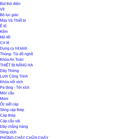
Bút thử điện
Vít
Bộ lục giác
Máy Và Thiết bị
Ê tô
Kềm
Mỏ lết
Cờ lê
Dụng cụ hít kính
Thùng- Túi đồ nghề
Khóa An Toàn
THIẾT BỊ NÂNG HẠ
Dây Thừng
Lưới Công Trình
Khóa nối xích
Pa lăng - Tới xích
Móc cẩu
Mani
Ốc siết cáp
Sling cáp thép
Cáp thép
Cáp cẩu vải
Dây chằng hàng
Sling xích
PHÒNG CHÁY CHỮA CHÁY