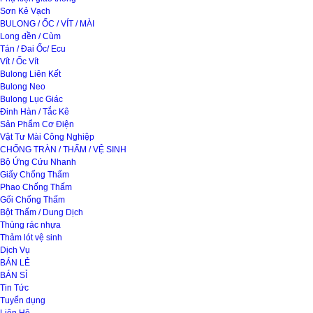
Sơn Kẻ Vạch
BULONG / ỐC / VÍT / MÀI
Long đền / Cùm
Tán / Đai Ốc/ Ecu
Vít / Ốc Vít
Bulong Liên Kết
Bulong Neo
Bulong Lục Giác
Đinh Hàn / Tắc Kê
Sản Phẩm Cơ Điện
Vật Tư Mài Công Nghiệp
CHỐNG TRÀN / THẤM / VỆ SINH
Bộ Ứng Cứu Nhanh
Giấy Chống Thấm
Phao Chống Thấm
Gối Chống Thấm
Bột Thấm / Dung Dịch
Thùng rác nhựa
Thảm lót vệ sinh
Dịch Vụ
BÁN LẺ
BÁN SỈ
Tin Tức
Tuyển dụng