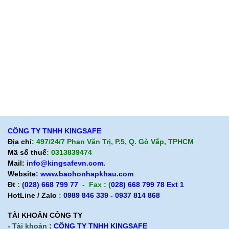
Quan điểm kinh doanh
Quan điểm kinh doanh
Cam kết chất lượng
Cam kết chất lượng
Liên hệ
Hướng dẫn mua hàng
Hỗ trợ sản phẩm
Quan điểm kinh doanh
Chính sách bảo hành
Cam kết chất lượng
Chính sách giao hàng
Chính sách trả hàng
CÔNG TY TNHH KINGSAFE
Địa chỉ
: 497/24/7 Phan Văn Trị, P.5, Q. Gò Vấp, TPHCM
Mã số thuế
: 0313839474
Mail:
info@kingsafevn.com.
Website
:
www.baohonhapkhau.com
Đt
:
(028) 668 799 77
- Fax : (
028) 668 799 78 Ext 1
HotLine / Zalo
:
0989 846 339 - 0937 814 868
TÀI KHOẢN CÔNG TY
- Tài khoản
:
CÔNG TY TNHH KINGSAFE