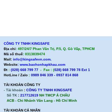
Liên hệ
Hướng dẫn mua hàng
Hỗ trợ sản phẩm
Quan điểm kinh doanh
Chính sách bảo hành
Cam kết chất lượng
Chính sách giao hàng
Chính sách trả hàng
CÔNG TY TNHH KINGSAFE
Địa chỉ
: 497/24/7 Phan Văn Trị, P.5, Q. Gò Vấp, TPHCM
Mã số thuế
: 0313839474
Mail:
info@kingsafevn.com.
Website
:
www.baohonhapkhau.com
Đt
:
(028) 668 799 77
- Fax : (
028) 668 799 78 Ext 1
HotLine / Zalo
:
0989 846 339 - 0937 814 868
TÀI KHOẢN CÔNG TY
- Tài khoản
:
CÔNG TY TNHH KINGSAFE
Số TK
:
217712619
NH TMCP Á CHÂU
ACB - Chi Nhánh Văn Lang - Hồ Chí Minh
TÀI KHOÀN CÁ NHÂN