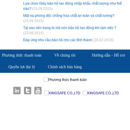
Lựa chon Giày bảo hộ lao động nhập khẩu chất lượng như thế
nào?
(23.09.2015)
Mặt nạ phòng độc chống hóa chất an toàn và chất lượng?
(23.09.2015)
Tại sao nên trang bị mũ nón bảo hộ lao động khi làm việc ?
(23.09.2015)
Đáp ứng nhu cầu bảo hộ cho các tĩnh thành
(28.02.2016)
Phương thức thanh toán
Về chúng tôi
Hướng dẫn - Hỗ trợ
Quyền lợi đại lý
Chính sách bán hàng
Giới thiệu KingSafe
Giới thiệu BHLD Việt Nam
Quan điểm kinh doanh
Quan điểm kinh doanh
Cam kết chất lượng
Cam kết chất lượng