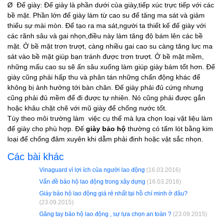
Ø Đế giày: Đế giày là phần dưới của giày,tiếp xúc trực tiếp với các
bề mặt. Phần lớn đế giày làm từ cao su để tăng ma sát và giảm
thiểu sự mài mòn. Để tạo ra ma sát,người ta thiết kế đế giày với
các rãnh sâu và gai nhọn,điều này làm tăng độ bám lên các bề
mặt. Ở bề mặt trơn trượt, càng nhiều gai cao su càng tăng lưc ma
sát vào bề mặt giúp bạn tránh được trơn trượt. Ở bề mặt mềm,
những mấu cao su sẽ ấn sâu xuống làm giúp giày bám tốt hơn. Đế
giày cũng phải hấp thu và phân tán những chấn động khác để
không bị ảnh hưởng tới bàn chân. Đế giày phải đủ cứng nhưng
cũng phải đủ mềm để đi được tự nhiên. Nó cũng phải được gắn
hoặc khâu chặt chẽ với mũ giày để chống nước tốt.
Tùy theo môi trường làm việc cụ thể mà lựa chọn loại vật liệu làm
đế giày cho phù hợp. Đế
giày bảo hộ
thường có tấm lót bằng kim
loại để chống đâm xuyên khi dẫm phải đinh hoặc vật sắc nhọn.
Các bài khác
Vinaguard vì lợi ích của người lao động
(16.03.2016)
Vấn đề bảo hộ lao động trong xây dựng
(16.03.2016)
Giày bảo hộ lao động giá rẻ nhất tại hồ chí minh ở đâu?
(23.09.2015)
Găng tay bảo hộ lao động , sự lựa chọn an toàn ?
(23.09.2015)