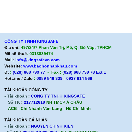
Hỗ trợ sản phẩm
Quan điểm kinh doanh
Chính sách bảo hành
Cam kết chất lượng
Chính sách giao hàng
Chính sách trả hàng
CÔNG TY TNHH KINGSAFE
Địa chỉ
: 497/24/7 Phan Văn Trị, P.5, Q. Gò Vấp, TPHCM
Mã số thuế
: 0313839474
Mail:
info@kingsafevn.com.
Website
:
www.baohonhapkhau.com
Đt
:
(028) 668 799 77
- Fax : (
028) 668 799 78 Ext 1
HotLine / Zalo
:
0989 846 339 - 0937 814 868
TÀI KHOẢN CÔNG TY
- Tài khoản
:
CÔNG TY TNHH KINGSAFE
Số TK
:
217712619
NH TMCP Á CHÂU
ACB - Chi Nhánh Văn Lang - Hồ Chí Minh
TÀI KHOÀN CÁ NHÂN
- Tài khoản
:
NGUYEN CHINH KIEN