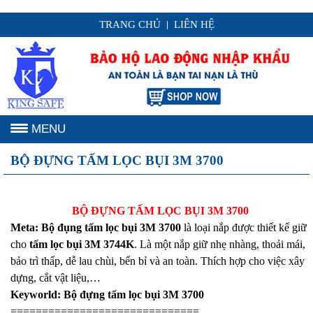
TRANG CHỦ
LIÊN HỆ
|
MENU
BỘ ĐỰNG TẤM LỌC BỤI 3M 3700
BỘ ĐỰNG TẤM LỌC BỤI 3M 3700
Meta: Bộ đụng tấm lọc bụi 3M 3700
là loại nắp được thiết kế giữ
cho
tấm lọc bụi 3M 3744K
. Là một nắp giữ nhẹ nhàng, thoải mái,
bảo trì thấp, dễ lau chùi, bển bỉ và an toàn. Thích hợp cho việc xây
dựng, cắt vật liệu,…
Keyworld: Bộ đựng tấm lọc bụi 3M 3700
==============================