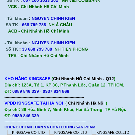
Số TK
:
007 100 1033 202
NH VIETCOMBANK
VCB - Chi Nhánh Hồ Chí Minh
- Tài khoản
:
NGUYEN CHINH KIEN
Số TK
:
668 799 788
NH Á CHÂU
ACB -
Chi Nhánh Hồ Chí Minh
- Tài khoản
:
NGUYEN CHINH KIEN
Số TK
:
33 668 799 788
NH TIEN PHONG
TPB -
Chi Nhánh Hồ Chí Minh
KHO HÀNG KINGSAFE
(
Chi Nhánh HỒ Chí Minh - Q12
)
Địa chỉ: 123A, Tổ 1, KP 3C, P.Thạnh Lộc, Quận 12, TPHCM.
ĐT:
0989 846 339 - 0937 814 868
------------------------------------------------------------------
VPĐD KINGSAFE TẠI HÀ NỘI
(
Chi Nhánh Hà Nội
)
Địa chỉ: 86 Hòa Bình 7, Minh Khai, Hai Bà Trưng, TP Hà Nội.
ĐT:
0989 846 339
--------------------------------------------------------------------
CHỨNG CHỈ AN TOÀN VÀ CHẤT LƯỢNG SẢN PHẨM