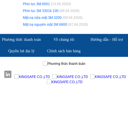
Phin lọc 3M 6001
(13.04.2020)
Phin lọc 3M 3301k 100
(09.04.2020)
Mặt nạ nữa mặt 3M 3200
(09.04.2020)
Mặt nạ nguyên mặt 3M 6800
(07.04.2020)
Phương thức thanh toán
Về chúng tôi
Hướng dẫn - Hỗ trợ
Quyền lợi đại lý
Chính sách bán hàng
Giới thiệu KingSafe
Giới thiệu BHLD Việt Nam
Quan điểm kinh doanh
Quan điểm kinh doanh
Cam kết chất lượng
Cam kết chất lượng
Liên hệ
Hướng dẫn mua hàng