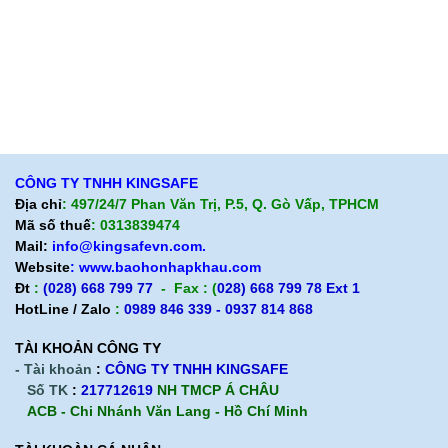
Liên hệ
Hướng dẫn mua hàng
Hỗ trợ sản phẩm
Quan điểm kinh doanh
Chính sách bảo hành
Cam kết chất lượng
Chính sách giao hàng
Chính sách trả hàng
CÔNG TY TNHH KINGSAFE
Địa chỉ
: 497/24/7 Phan Văn Trị, P.5, Q. Gò Vấp, TPHCM
Mã số thuế
: 0313839474
Mail:
info@kingsafevn.com.
Website
:
www.baohonhapkhau.com
Đt
:
(028) 668 799 77
- Fax : (
028) 668 799 78 Ext 1
HotLine / Zalo
:
0989 846 339 - 0937 814 868
TÀI KHOẢN CÔNG TY
- Tài khoản
:
CÔNG TY TNHH KINGSAFE
Số TK
:
217712619
NH TMCP Á CHÂU
ACB - Chi Nhánh Văn Lang - Hồ Chí Minh