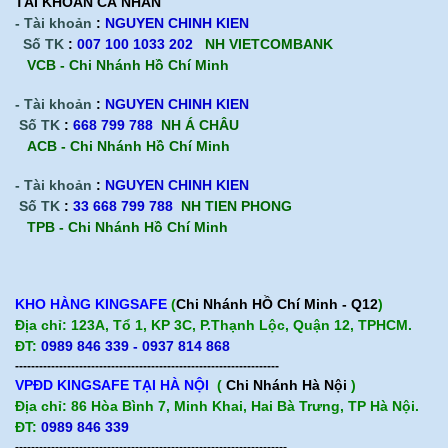
TÀI KHOÀN CÁ NHÂN
- Tài khoản
:
NGUYEN CHINH KIEN
Số TK
:
007 100 1033 202
NH VIETCOMBANK
VCB - Chi Nhánh Hồ Chí Minh
- Tài khoản
:
NGUYEN CHINH KIEN
Số TK
:
668 799 788
NH Á CHÂU
ACB -
Chi Nhánh Hồ Chí Minh
- Tài khoản
:
NGUYEN CHINH KIEN
Số TK
:
33 668 799 788
NH TIEN PHONG
TPB -
Chi Nhánh Hồ Chí Minh
KHO HÀNG KINGSAFE
(
Chi Nhánh HỒ Chí Minh - Q12
)
Địa chỉ: 123A, Tổ 1, KP 3C, P.Thạnh Lộc, Quận 12, TPHCM.
ĐT:
0989 846 339 - 0937 814 868
------------------------------------------------------------------
VPĐD KINGSAFE TẠI HÀ NỘI
(
Chi Nhánh Hà Nội
)
Địa chỉ: 86 Hòa Bình 7, Minh Khai, Hai Bà Trưng, TP Hà Nội.
ĐT:
0989 846 339
--------------------------------------------------------------------