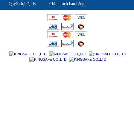
Quyền lợi đại lý
Chính sách bán hàng
Giới thiệu KingSafe
Giới thiệu BHLD Việt Nam
Quan điểm kinh doanh
Quan điểm kinh doanh
Cam kết chất lượng
Cam kết chất lượng
Liên hệ
Hướng dẫn mua hàng
Hỗ trợ sản phẩm
Quan điểm kinh doanh
Chính sách bảo hành
Cam kết chất lượng
Chính sách giao hàng