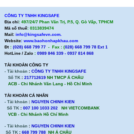
Chính sách trả hàng
CÔNG TY TNHH KINGSAFE
Địa chỉ
: 497/24/7 Phan Văn Trị, P.5, Q. Gò Vấp, TPHCM
Mã số thuế
: 0313839474
Mail:
info@kingsafevn.com.
Website
:
www.baohonhapkhau.com
Đt
:
(028) 668 799 77
- Fax : (
028) 668 799 78 Ext 1
HotLine / Zalo
:
0989 846 339 - 0937 814 868
TÀI KHOẢN CÔNG TY
- Tài khoản
:
CÔNG TY TNHH KINGSAFE
Số TK
:
217712619
NH TMCP Á CHÂU
ACB - Chi Nhánh Văn Lang - Hồ Chí Minh
TÀI KHOÀN CÁ NHÂN
- Tài khoản
:
NGUYEN CHINH KIEN
Số TK
:
007 100 1033 202
NH VIETCOMBANK
VCB - Chi Nhánh Hồ Chí Minh
- Tài khoản
:
NGUYEN CHINH KIEN
Số TK
:
668 799 788
NH Á CHÂU