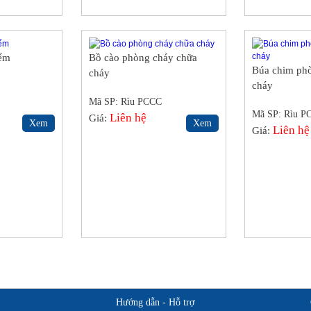
iểm
Bồ cào phòng cháy chữa
Búa chim ph
cháy
cháy
Mã SP: Rìu PCCC
Mã SP: Rìu P
Liên hệ
Giá:
Xem
Xem
Liên hệ
Giá:
Hướng dẫn - Hỗ trợ