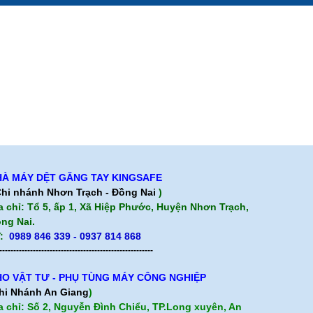
phẩm
Quan điểm kinh doanh
ảo hành
Cam kết chất lượng
Chính sách giao hàng
Chính sách trả hàng
À MÁY DỆT GĂNG TAY KINGSAFE
hi nhánh Nhơn Trạch - Đồng Nai
)
a chỉ: Tổ 5, ấp 1, Xã Hiệp Phước, Huyện Nhơn Trạch,
ng Nai.
:
0989 846 339 - 0937 814 868
-------------------------------------------------------
O VẬT TƯ - PHỤ TÙNG MÁY CÔNG NGHIỆP
hi Nhánh An Giang
)
a chỉ: Số 2, Nguyễn Đình Chiểu, TP.Long xuyên, An