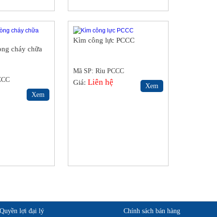
Kìm công lực PCCC
òng cháy chữa
Mã SP: Rìu PCCC
CCC
Liên hệ
Giá:
Xem
Xem
Quyền lợi đại lý
Chính sách bán hàng