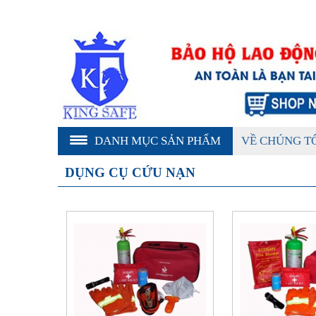
DANH MỤC SẢN PHẨM
VỀ CHÚNG T
DỤNG CỤ CỨU NẠN