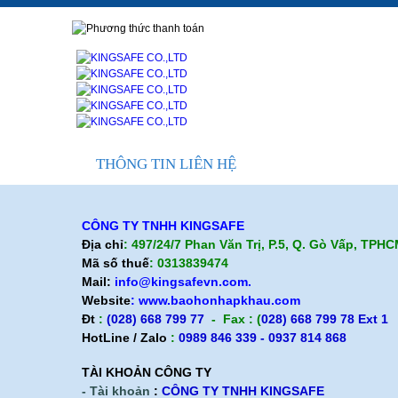
Giới thiệu KingSafe
Quan điểm kinh doanh
Cam kết chất lượng
Liên hệ
THÔNG TIN LIÊN HỆ
CÔNG TY TNHH KINGSAFE
Địa chỉ
: 497/24/7 Phan Văn Trị, P.5, Q. Gò Vấp, TPH
Mã số thuế
: 0313839474
Mail:
info@kingsafevn.com.
Website
:
www.baohonhapkhau.com
Đt
:
(028) 668 799 77
- Fax : (
028) 668 799 78 Ext 1
HotLine / Zalo
:
0989 846 339 - 0937 814 868
TÀI KHOẢN CÔNG TY
- Tài khoản
:
CÔNG TY TNHH KINGSAFE