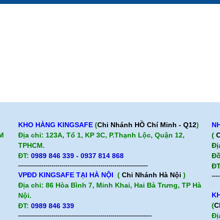
Giới thiệu BHLD Việt Nam
Hỗ trợ sản 
Quan điểm kinh doanh
Chính sách b
Cam kết chất lượng
Hướng dẫn mua hàng
KHO HÀNG KINGSAFE
(
Chi Nhánh HỒ Chí Minh - Q12
)
NH
CM
Địa chỉ: 123A, Tổ 1, KP 3C, P.Thạnh Lộc, Quận 12,
(
C
TPHCM.
Đị
ĐT:
0989 846 339 - 0937 814 868
Đồ
------------------------------------------------------------------
ĐT
VPĐD KINGSAFE TẠI HÀ NỘI
(
Chi Nhánh Hà Nội
)
----
Địa chỉ: 86 Hòa Bình 7, Minh Khai, Hai Bà Trưng, TP Hà
KH
Nội.
(
C
ĐT:
0989 846 339
Đị
--------------------------------------------------------------------