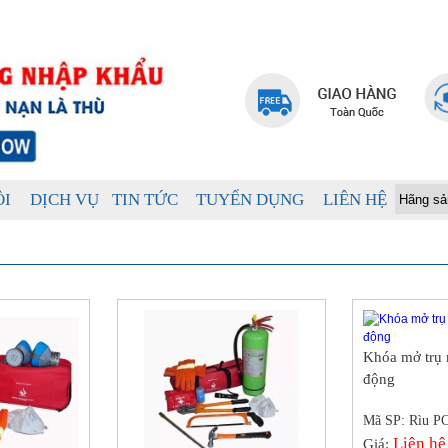
ÔI
DỊCH VỤ
TIN TỨC
TUYỂN DỤNG
LIÊN HỆ
Khóa mở trụ 
động
Mã SP: Rìu P
Liên hệ
Giá: