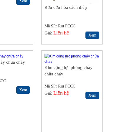
Xem
Rừu cứu hỏa cách điêṇ
Mã SP: Rìu PCCC
Liên hệ
Giá:
Xem
háy chữa cháy
Kìm cộng lực phòng cháy
chữa cháy
CCC
Mã SP: Rìu PCCC
Xem
Liên hệ
Giá:
Xem