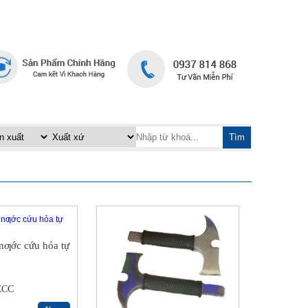
TRANG CHỦ
LIÊN HỆ
|
Tìm
nƣớc cứu hỏa tự
CCC