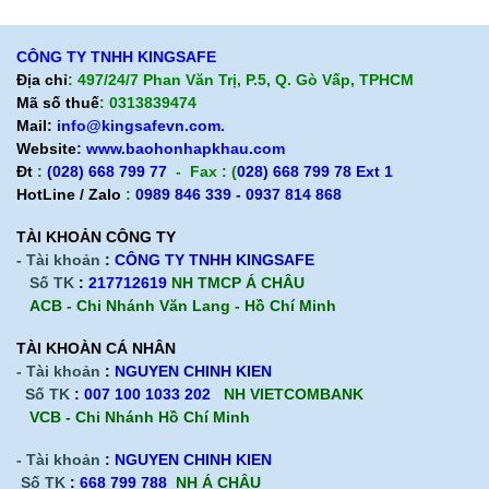
Chính sách trả hàng
CÔNG TY TNHH KINGSAFE
Địa chỉ
: 497/24/7 Phan Văn Trị, P.5, Q. Gò Vấp, TPHCM
Mã số thuế
: 0313839474
Mail:
info@kingsafevn.com.
Website
:
www.baohonhapkhau.com
Đt
:
(028) 668 799 77
- Fax : (
028) 668 799 78 Ext 1
HotLine / Zalo
:
0989 846 339 - 0937 814 868
TÀI KHOẢN CÔNG TY
- Tài khoản
:
CÔNG TY TNHH KINGSAFE
Số TK
:
217712619
NH TMCP Á CHÂU
ACB - Chi Nhánh Văn Lang - Hồ Chí Minh
TÀI KHOÀN CÁ NHÂN
- Tài khoản
:
NGUYEN CHINH KIEN
Số TK
:
007 100 1033 202
NH VIETCOMBANK
VCB - Chi Nhánh Hồ Chí Minh
- Tài khoản
:
NGUYEN CHINH KIEN
Số TK
:
668 799 788
NH Á CHÂU