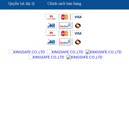
Quyền lợi đại lý
Chính sách bán hàng
Giới thiệu KingSafe
Giới thiệu BHLD Việt Nam
Quan điểm kinh doanh
Quan điểm kinh doanh
Cam kết chất lượng
Cam kết chất lượng
Liên hệ
Hướng dẫn mua hàng
Hỗ trợ sản phẩm
Quan điểm kinh doanh
Chính sách bảo hành
Cam kết chất lượng
Chính sách giao hàng