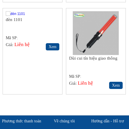
đèn 1101
Mã SP:
Liên hệ
Giá:
Xem
Dùi cui tín hiệu giao thông
Mã SP:
Liên hệ
Giá:
Xem
Phương thức thanh toán
Về chúng tôi
Hướng dẫn - Hỗ trợ