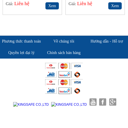
Liên hệ
Liên hệ
Giá:
Giá:
Xem
Xem
Phương thức thanh toán
Về chúng tôi
Hướng dẫn - Hỗ trợ
Quyền lợi đại lý
Chính sách bán hàng
Giới thiệu KingSafe
Giới thiệu BHLD Việt Nam
Quan điểm kinh doanh
Quan điểm kinh doanh