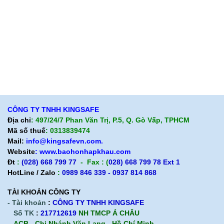
Cam kết chất lượng
Cam kết chất lượng
Liên hệ
Hướng dẫn mua hàng
Hỗ trợ sản phẩm
Quan điểm kinh doanh
Chính sách bảo hành
Cam kết chất lượng
Chính sách giao hàng
Chính sách trả hàng
CÔNG TY TNHH KINGSAFE
Địa chỉ
: 497/24/7 Phan Văn Trị, P.5, Q. Gò Vấp, TPHCM
Mã số thuế
: 0313839474
Mail:
info@kingsafevn.com.
Website
:
www.baohonhapkhau.com
Đt
:
(028) 668 799 77
- Fax : (
028) 668 799 78 Ext 1
HotLine / Zalo
:
0989 846 339 - 0937 814 868
TÀI KHOẢN CÔNG TY
- Tài khoản
:
CÔNG TY TNHH KINGSAFE
Số TK
:
217712619
NH TMCP Á CHÂU
ACB - Chi Nhánh Văn Lang - Hồ Chí Minh