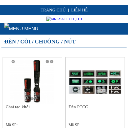
TRANG CHỦ
LIÊN HỆ
|
MENU
ĐÈN / CÒI / CHUÔNG / NÚT
Chai tạo khói
Đèn PCCC
Mã SP:
Mã SP: