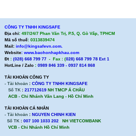
Chính sách giao hàng
Chính sách trả hàng
CÔNG TY TNHH KINGSAFE
Địa chỉ
: 497/24/7 Phan Văn Trị, P.5, Q. Gò Vấp, TPHCM
Mã số thuế
: 0313839474
Mail:
info@kingsafevn.com.
Website
:
www.baohonhapkhau.com
Đt
:
(028) 668 799 77
- Fax : (
028) 668 799 78 Ext 1
HotLine / Zalo
:
0989 846 339 - 0937 814 868
TÀI KHOẢN CÔNG TY
- Tài khoản
:
CÔNG TY TNHH KINGSAFE
Số TK
:
217712619
NH TMCP Á CHÂU
ACB - Chi Nhánh Văn Lang - Hồ Chí Minh
TÀI KHOÀN CÁ NHÂN
- Tài khoản
:
NGUYEN CHINH KIEN
Số TK
:
007 100 1033 202
NH VIETCOMBANK
VCB - Chi Nhánh Hồ Chí Minh