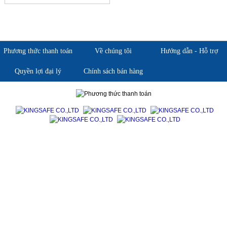
Phương thức thanh toán
Về chúng tôi
Hướng dẫn - Hỗ trợ
Quyền lợi đại lý
Chính sách bán hàng
Giới thiệu KingSafe
Giới thiệu BHLD Việt Nam
Quan điểm kinh doanh
Quan điểm kinh doanh
Cam kết chất lượng
Cam kết chất lượng
Liên hệ
Hướng dẫn mua hàng
Hỗ trợ sản phẩm
Quan điểm kinh doanh
Chính sách bảo hành
Cam kết chất lượng