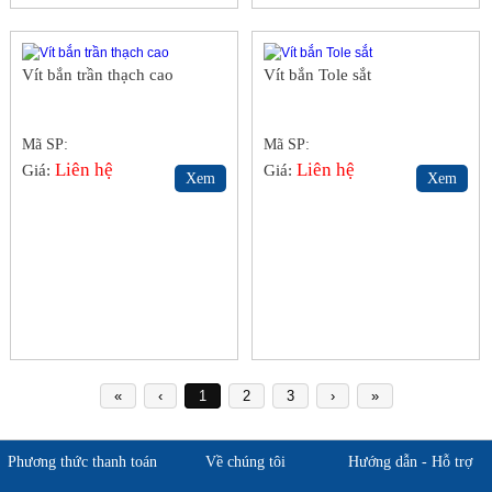
Vít bắn trần thạch cao
Vít bắn Tole sắt
Mã SP:
Mã SP:
Liên hệ
Liên hệ
Giá:
Giá:
Xem
Xem
«
‹
1
2
3
›
»
Phương thức thanh toán
Về chúng tôi
Hướng dẫn - Hỗ trợ