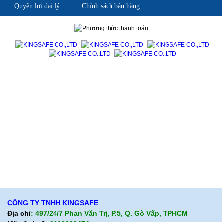
Quyền lợi đại lý
Chính sách bán hàng
Giới thiệu KingSafe
Giới thiệu BHLD Việt Nam
Quan điểm kinh doanh
Quan điểm kinh doanh
Cam kết chất lượng
Cam kết chất lượng
Liên hệ
Hướng dẫn mua hàng
Hỗ trợ sản phẩm
Quan điểm kinh doanh
Chính sách bảo hành
Cam kết chất lượng
Chính sách giao hàng
Chính sách trả hàng
CÔNG TY TNHH KINGSAFE
Địa chỉ
: 497/24/7 Phan Văn Trị, P.5, Q. Gò Vấp, TPHCM