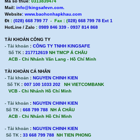
Mã số thuế
: 0313839474
Mail:
info@kingsafevn.com.
Website
:
www.baohonhapkhau.com
Đt
:
(028) 668 799 77
- Fax : (
028) 668 799 78 Ext 1
HotLine / Zalo
:
0989 846 339 - 0937 814 868
TÀI KHOẢN CÔNG TY
- Tài khoản
:
CÔNG TY TNHH KINGSAFE
Số TK
:
217712619
NH TMCP Á CHÂU
ACB - Chi Nhánh Văn Lang - Hồ Chí Minh
TÀI KHOÀN CÁ NHÂN
- Tài khoản
:
NGUYEN CHINH KIEN
Số TK
:
007 100 1033 202
NH VIETCOMBANK
VCB - Chi Nhánh Hồ Chí Minh
- Tài khoản
:
NGUYEN CHINH KIEN
Số TK
:
668 799 788
NH Á CHÂU
ACB -
Chi Nhánh Hồ Chí Minh
- Tài khoản
:
NGUYEN CHINH KIEN
Số TK
:
33 668 799 788
NH TIEN PHONG