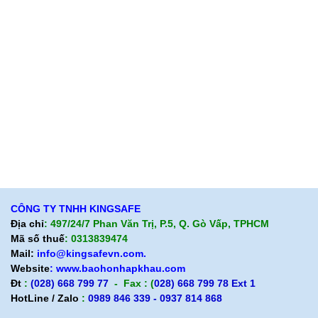
Giới thiệu KingSafe
Giới thiệu BHLD Việt Nam
Quan điểm kinh doanh
Quan điểm kinh doanh
Cam kết chất lượng
Cam kết chất lượng
Liên hệ
Hướng dẫn mua hàng
Hỗ trợ sản phẩm
Quan điểm kinh doanh
Chính sách bảo hành
Cam kết chất lượng
Chính sách giao hàng
Chính sách trả hàng
CÔNG TY TNHH KINGSAFE
Địa chỉ
: 497/24/7 Phan Văn Trị, P.5, Q. Gò Vấp, TPHCM
Mã số thuế
: 0313839474
Mail:
info@kingsafevn.com.
Website
:
www.baohonhapkhau.com
Đt
:
(028) 668 799 77
- Fax : (
028) 668 799 78 Ext 1
HotLine / Zalo
:
0989 846 339 - 0937 814 868