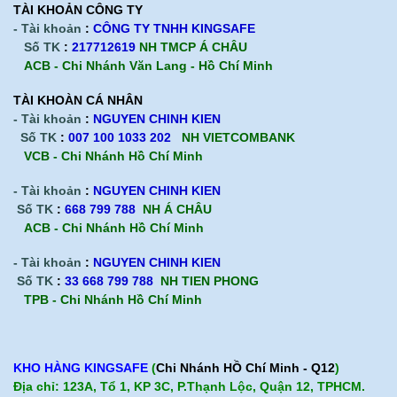
TÀI KHOẢN CÔNG TY
- Tài khoản
:
CÔNG TY TNHH KINGSAFE
Số TK
:
217712619
NH TMCP Á CHÂU
ACB - Chi Nhánh Văn Lang - Hồ Chí Minh
TÀI KHOÀN CÁ NHÂN
- Tài khoản
:
NGUYEN CHINH KIEN
Số TK
:
007 100 1033 202
NH VIETCOMBANK
VCB - Chi Nhánh Hồ Chí Minh
- Tài khoản
:
NGUYEN CHINH KIEN
Số TK
:
668 799 788
NH Á CHÂU
ACB -
Chi Nhánh Hồ Chí Minh
- Tài khoản
:
NGUYEN CHINH KIEN
Số TK
:
33 668 799 788
NH TIEN PHONG
TPB -
Chi Nhánh Hồ Chí Minh
KHO HÀNG KINGSAFE
(
Chi Nhánh HỒ Chí Minh - Q12
)
Địa chỉ: 123A, Tổ 1, KP 3C, P.Thạnh Lộc, Quận 12, TPHCM.