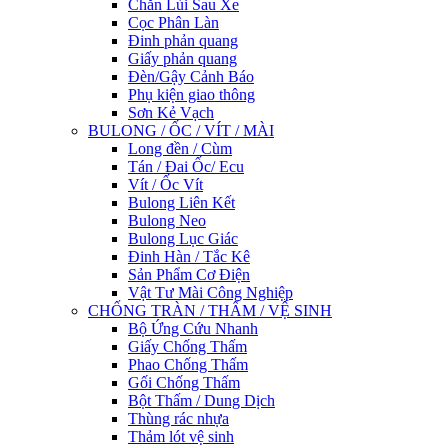
Chắn Lùi Sau Xe
Cọc Phân Làn
Đinh phản quang
Giấy phản quang
Đèn/Gậy Cảnh Báo
Phụ kiện giao thông
Sơn Kẻ Vạch
BULONG / ỐC / VÍT / MÀI
Long đền / Cùm
Tán / Đai Ốc/ Ecu
Vít / Ốc Vít
Bulong Liên Kết
Bulong Neo
Bulong Lục Giác
Đinh Hàn / Tắc Kê
Sản Phẩm Cơ Điện
Vật Tư Mài Công Nghiệp
CHỐNG TRÀN / THẤM / VỆ SINH
Bộ Ứng Cứu Nhanh
Giấy Chống Thấm
Phao Chống Thấm
Gối Chống Thấm
Bột Thấm / Dung Dịch
Thùng rác nhựa
Thảm lót vệ sinh