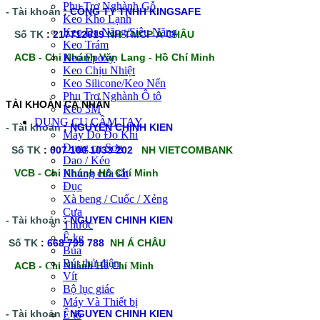
Phụ Trợ Nghành Gỗ
- Tài khoản
:
CÔNG TY TNHH KINGSAFE
Keo Kho Lạnh
Keo Đa Năng/Siêu Năng
Số TK
:
217712619
NH TMCP Á CHÂU
Keo Trám
ACB - Chi Nhánh Văn Lang - Hồ Chí Minh
Keo Epoxy
Keo Chịu Nhiệt
Keo Silicone/Keo Nến
Phụ Trợ Nghành Ô tô
TÀI KHOÀN CÁ NHÂN
Keo 3M
DỤNG CỤ CẦM TAY
- Tài khoản
:
NGUYEN CHINH KIEN
Máy Dò Đo Khí
Dụng cụ Sơn
Số TK
:
007 100 1033 202
NH VIETCOMBANK
Dao / Kéo
VCB - Chi Nhánh Hồ Chí Minh
Khung cưa sắt
Đục
Xà beng / Cuốc / Xẻng
Cưa
- Tài khoản
:
NGUYEN CHINH KIEN
Thước
Ê ke
Số TK
:
668 799 788
NH Á CHÂU
Búa
Bút thử điện
ACB -
Chi Nhánh Hồ Chí Minh
Vít
Bộ lục giác
Máy Và Thiết bị
- Tài khoản
:
NGUYEN CHINH KIEN
Ê tô