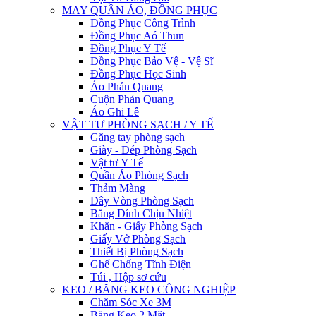
MAY QUẦN ÁO, ĐỒNG PHỤC
Đồng Phục Công Trình
Đồng Phục Aó Thun
Đồng Phục Y Tế
Đồng Phục Bảo Vệ - Vệ Sĩ
Đồng Phục Học Sinh
Áo Phản Quang
Cuộn Phản Quang
Áo Ghi Lê
VẬT TƯ PHÒNG SẠCH / Y TẾ
Găng tay phòng sạch
Giày - Dép Phòng Sạch
Vật tư Y Tế
Quần Áo Phòng Sạch
Thảm Màng
Dây Vòng Phòng Sạch
Băng Dính Chịu Nhiệt
Khăn - Giấy Phòng Sạch
Giấy Vở Phòng Sạch
Thiết Bị Phòng Sạch
Ghế Chống Tĩnh Điện
Túi , Hộp sơ cứu
KEO / BĂNG KEO CÔNG NGHIỆP
Chăm Sóc Xe 3M
Băng Keo 2 Mặt