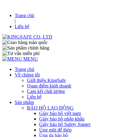
Trang chủ
|
Liên hệ
MENU
Trang chủ
Về chúng tôi
Giới thiệu KingSafe
Quan điểm kinh doanh
Cam kết chất lượng
Liên hệ
Sản phẩm
BẢO HỘ LAO ĐỘNG
Giày bảo hộ việt nam
Giày bảo hộ nhập khẩu
Giày bảo hộ Safety Jogger
Ủng mũi đế thép
Ủng da bảo hộ