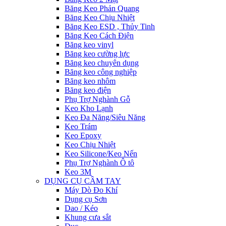
Băng Keo Phản Quang
Băng Keo Chịu Nhiệt
Băng Keo ESD , Thủy Tinh
Băng Keo Cách Điện
Băng keo vinyl
Băng keo cường lực
Băng keo chuyên dụng
Băng keo công nghiệp
Băng keo nhôm
Băng keo điện
Phụ Trợ Nghành Gỗ
Keo Kho Lạnh
Keo Đa Năng/Siêu Năng
Keo Trám
Keo Epoxy
Keo Chịu Nhiệt
Keo Silicone/Keo Nến
Phụ Trợ Nghành Ô tô
Keo 3M
DỤNG CỤ CẦM TAY
Máy Dò Đo Khí
Dụng cụ Sơn
Dao / Kéo
Khung cưa sắt