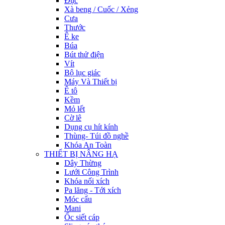
Đục
Xà beng / Cuốc / Xẻng
Cưa
Thước
Ê ke
Búa
Bút thử điện
Vít
Bộ lục giác
Máy Và Thiết bị
Ê tô
Kềm
Mỏ lết
Cờ lê
Dụng cụ hít kính
Thùng- Túi đồ nghề
Khóa An Toàn
THIẾT BỊ NÂNG HẠ
Dây Thừng
Lưới Công Trình
Khóa nối xích
Pa lăng - Tới xích
Móc cẩu
Mani
Ốc siết cáp