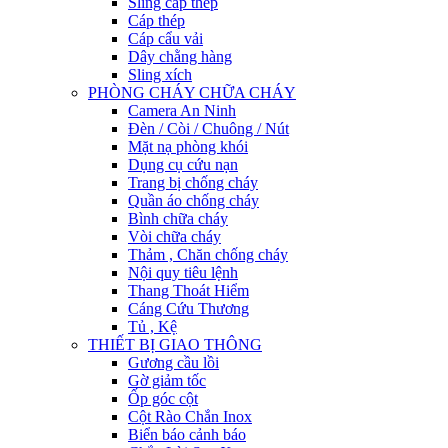
Sling cáp thép
Cáp thép
Cáp cẩu vải
Dây chằng hàng
Sling xích
PHÒNG CHÁY CHỮA CHÁY
Camera An Ninh
Đèn / Còi / Chuông / Nút
Mặt nạ phòng khói
Dụng cụ cứu nạn
Trang bị chống cháy
Quần áo chống cháy
Bình chữa cháy
Vòi chữa cháy
Thảm , Chăn chống cháy
Nội quy tiêu lệnh
Thang Thoát Hiểm
Cáng Cứu Thương
Tủ , Kệ
THIẾT BỊ GIAO THÔNG
Gương cầu lồi
Gờ giảm tốc
Ốp góc cột
Cột Rào Chắn Inox
Biển báo cảnh báo