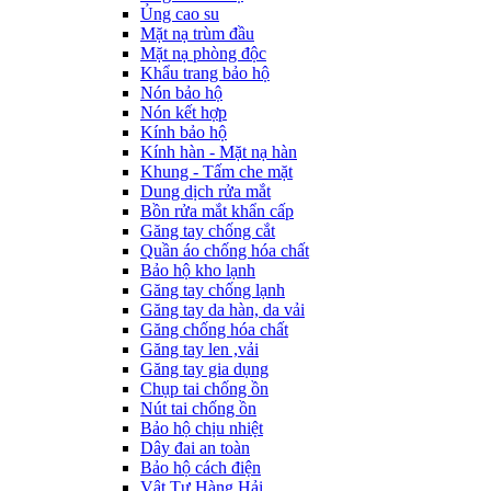
Ủng cao su
Mặt nạ trùm đầu
Mặt nạ phòng độc
Khẩu trang bảo hộ
Nón bảo hộ
Nón kết hợp
Kính bảo hộ
Kính hàn - Mặt nạ hàn
Khung - Tấm che mặt
Dung dịch rửa mắt
Bồn rửa mắt khẩn cấp
Găng tay chống cắt
Quần áo chống hóa chất
Bảo hộ kho lạnh
Găng tay chống lạnh
Găng tay da hàn, da vải
Găng chống hóa chất
Găng tay len ,vải
Găng tay gia dụng
Chụp tai chống ồn
Nút tai chống ồn
Bảo hộ chịu nhiệt
Dây đai an toàn
Bảo hộ cách điện
Vật Tư Hàng Hải