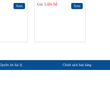
Liên hệ
Giá:
Xem
Xem
Quyền lợi đại lý
Chính sách bán hàng
phẩm
Quan điểm kinh doanh
ảo hành
Cam kết chất lượng
Chính sách giao hàng
Chính sách trả hàng