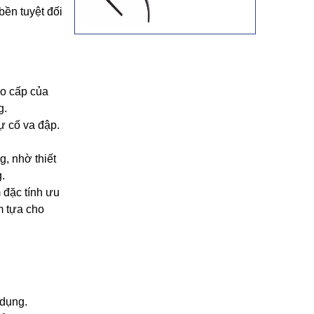
ền tuyệt đối
o cấp của
g.
ự cố va đập.
g, nhờ thiết
.
 đặc tính ưu
m tựa cho
 dụng.