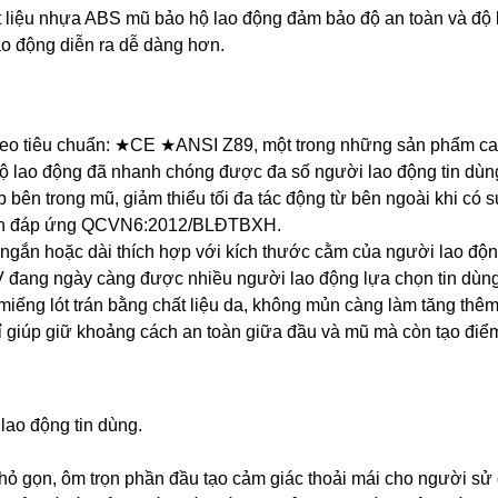
 liệu nhựa ABS mũ bảo hộ lao động đảm bảo độ an toàn và độ b
ao động diễn ra dễ dàng hơn.
heo tiêu chuẩn: ★CE ★ANSI Z89, một trong những sản phẩm ca
hộ lao động đã nhanh chóng được đa số người lao động tin dùn
bên trong mũ, giảm thiểu tối đa tác động từ bên ngoài khi có s
điện đáp ứng QCVN6:2012/BLĐTBXH.
y ngắn hoặc dài thích hợp với kích thước cằm của người lao độn
 đang ngày càng được nhiều người lao động lựa chọn tin dùng
iếng lót trán bằng chất liệu da, không mủn càng làm tăng thêm
hỉ giúp giữ khoảng cách an toàn giữa đầu và mũ mà còn tạo điể
ao động tin dùng.
nhỏ gọn, ôm trọn phần đầu tạo cảm giác thoải mái cho người sử