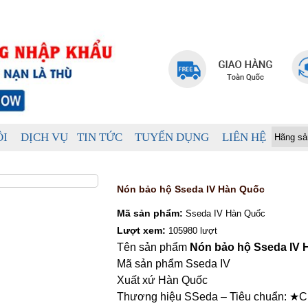
ÔI
DỊCH VỤ
TIN TỨC
TUYỂN DỤNG
LIÊN HỆ
Nón bảo hộ Sseda IV Hàn Quốc
Mã sản phẩm:
Sseda IV Hàn Quốc
Lượt xem:
105980 lượt
Tên sản phẩm
Nón bảo hộ Sseda IV 
Mã sản phẩm Sseda IV
Xuất xứ Hàn Quốc
Thương hiệu SSeda – Tiêu chuẩn: ★