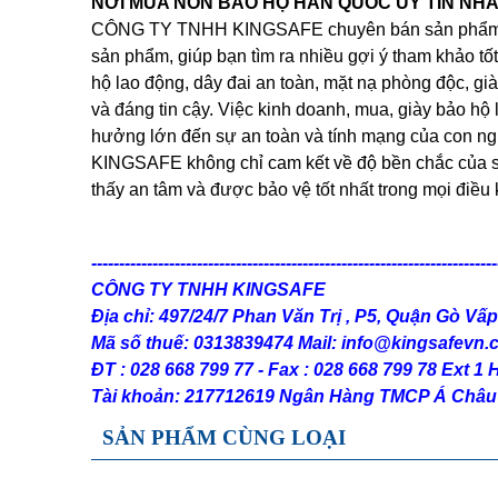
NƠI MUA NÓN BẢO HỘ HÀN QUỐC UY TÍN NH
CÔNG TY TNHH KINGSAFE chuyên bán sản phẩ
sản phẩm, giúp bạn tìm ra nhiều gợi ý tham khảo t
hộ lao động, dây đai an toàn, mặt nạ phòng độc, gi
và đáng tin cậy. Việc kinh doanh, mua, giày bảo hộ
hưởng lớn đến sự an toàn và tính mạng của con ng
KINGSAFE không chỉ cam kết về độ bền chắc của sả
thấy an tâm và được bảo vệ tốt nhất trong mọi điều 
-------------------------------------------------------------------------
CÔNG TY TNHH KINGSAFE
Địa chỉ: 497/24/7 Phan Văn Trị , P5, Quận Gò V
Mã số thuế: 0313839474 Mail: info@kingsafevn
ĐT : 028 668 799 77 - Fax : 028 668 799 78 Ext 1 
Tài khoản: 217712619 Ngân Hàng TMCP Á Châu
SẢN PHẨM CÙNG LOẠI