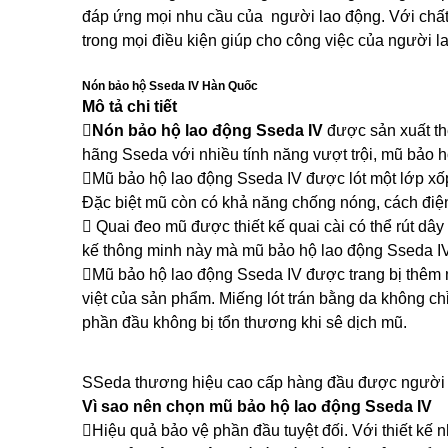
đáp ứng mọi nhu cầu của người lao động. Với chất
trong mọi điều kiện giúp cho công việc của người l
Nón bảo hộ Sseda IV Hàn Quốc
Mô tả chi tiết
Nón bảo hộ lao động Sseda IV
được sản xuất t
hãng Sseda với nhiều tính năng vượt trội, mũ bảo 
Mũ bảo hộ lao động Sseda IV được lót một lớp xốp 
Đặc biệt mũ còn có khả năng chống nóng, cách 
 Quai đeo mũ được thiết kế quai cài có thể rút dâ
kế thông minh này mà mũ bảo hộ lao động Sseda IV
Mũ bảo hộ lao động Sseda IV được trang bị thêm m
việt của sản phẩm. Miếng lót trán bằng da không c
phần đầu không bị tổn thương khi sê dịch mũ.
SSeda thương hiệu cao cấp hàng đầu được người l
Vì sao nên chọn mũ bảo hộ lao động Sseda IV
Hiệu quả bảo vệ phần đầu tuyệt đối. Với thiết kế 