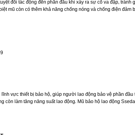
tuyệt đối tác động đến phần đầu khi xảy ra sự cố va đập, tránh
 biệt mũ còn có thêm khả năng chống nóng và chống điện đảm 
89
lĩnh vực thiết bị bảo hộ, giúp người lao động bảo vệ phần đầu t
ộng còn làm tăng năng suất lao động. Mũ bảo hộ lao động Sseda