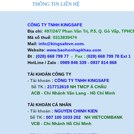
THÔNG TIN LIÊN HỆ
CÔNG TY TNHH KINGSAFE
Địa chỉ
: 497/24/7 Phan Văn Trị, P.5, Q. Gò Vấp, TPH
Mã số thuế
: 0313839474
Mail:
info@kingsafevn.com.
Website
:
www.baohonhapkhau.com
Đt
:
(028) 668 799 77
- Fax : (
028) 668 799 78 Ext 1
HotLine / Zalo
:
0989 846 339 - 0937 814 868
TÀI KHOẢN CÔNG TY
- Tài khoản
:
CÔNG TY TNHH KINGSAFE
Số TK
:
217712619
NH TMCP Á CHÂU
ACB - Chi Nhánh Văn Lang - Hồ Chí Minh
TÀI KHOÀN CÁ NHÂN
- Tài khoản
:
NGUYEN CHINH KIEN
Số TK
:
007 100 1033 202
NH VIETCOMBANK
VCB - Chi Nhánh Hồ Chí Minh