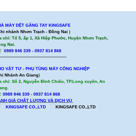
À MÁY DỆT GĂNG TAY KINGSAFE
hi nhánh Nhơn Trạch - Đồng Nai
)
a chỉ: Tổ 5, ấp 1, Xã Hiệp Phước, Huyện Nhơn Trạch,
ng Nai.
:
0989 846 339 - 0937 814 868
-------------------------------------------------------
O VẬT TƯ - PHỤ TÙNG MÁY CÔNG NGHIỆP
hi Nhánh An Giang
)
a chỉ: Số 2, Nguyễn Đình Chiểu, TP.Long xuyên, An
ang.
:
0989 846 339
- 0937 814 868
NH GIÁ CHẤT LƯỢNG VÀ DỊCH VỤ