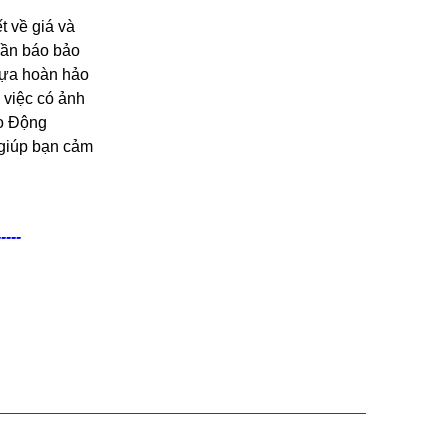
t về giá và
uần báo bảo
 lựa hoàn hảo
 việc có ảnh
ao Động
 giúp bạn cảm
-----