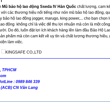
ẤT
m
Mũ bảo hộ lao động Sseda IV Hàn Quốc
chất lượng, cam kế
ốt với các thương hiệu nổi tiếng như nón mũ bảo hộ lao động, q
ày bảo hộ lao động jogger, marugo, king power,... cho bạn chọn
 lao động không chỉ là việc để thu lợi nhuận mà còn là một công
ười. Do đó, luôn đặt lợi ích khách hàng lên làm đầu Bảo Hộ L
n phẩm mà còn cam kết về uy tín và chất lượng thương hiệu,
kiện làm việc.
-----------------------------------------------------------------------------------------
ấp, TPHCM
.com
HotLine : 0989 846 339
 (ACB) CN Văn Lang