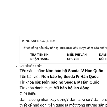
KINGSAFE CO.,LTD:
Tất cả hàng hóa bày bán tại BHLĐCK đều được đảm bảo chất l
TRẢ TIỀN KHI
MIỄN PHÍ VẬN
ĐẢM 
NHẬN HÀNG.
CHUYỂN.
ĐỔI T
Chi tiết sản phẩm
Tên sản phẩm:
Nón bảo hộ Sseda IV Hàn Quốc
Tên bài viết:
Nón bảo hộ Sseda IV Hàn Quốc
Từ khóa bài:
Nón bảo hộ Sseda IV Hàn Quốc
Từ khóa danh mục:
Mũ bảo hộ lao động
Giới thiệu
Bạn là công nhân xây dựng? Bạn là Kĩ sư? Bạn phả
thiết kế nhỏ gọn, tiện dụng là một trong những sả