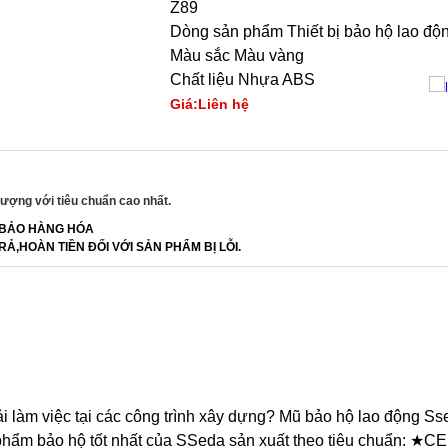
Z89
Dòng sản phẩm Thiết bị bảo hộ lao độ
Màu sắc Màu vàng
Chất liệu Nhựa ABS
Giá:Liên hệ
ượng với tiêu chuẩn cao nhất.
BẢO HÀNG HÓA
RẢ,HOÀN TIỀN ĐỐI VỚI SẢN PHẨM BỊ LỖI.
i làm việc tại các công trình xây dựng? Mũ bảo hộ lao động S
n phẩm bảo hộ tốt nhất của SSeda sản xuất theo tiêu chuẩn: ★