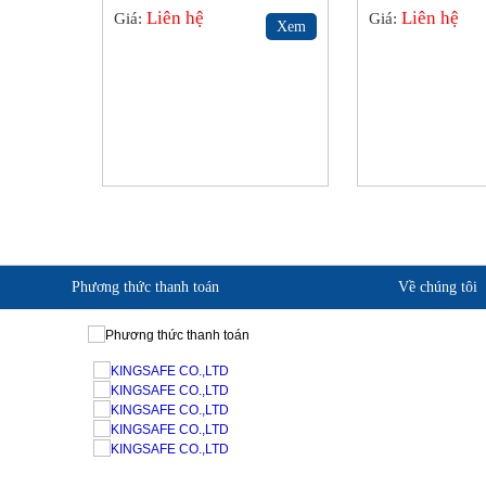
Liên hệ
Liên hệ
Giá:
Giá:
Xem
Phương thức thanh toán
Về chúng tôi
Giới thiệu KingSafe
Quan điểm kinh doanh
Cam kết chất lượng
Liên hệ