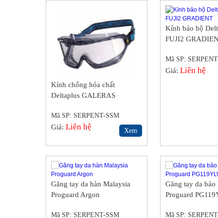
Kính bảo hộ Del
FUJI2 GRADIE
Mã SP: SERPEN
Liên hệ
Giá:
Kính chống hóa chất
Deltaplus GALERAS
Mã SP: SERPENT-SSM
Liên hệ
Giá:
Xem
Găng tay da hàn Malaysia
Găng tay da bảo
Proguard Argon
Proguard PG11
Mã SP: SERPENT-SSM
Mã SP: SERPEN