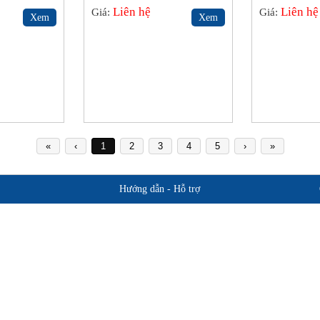
Liên hệ
Liên hệ
Giá:
Giá:
Xem
Xem
«
‹
1
2
3
4
5
›
»
Hướng dẫn - Hỗ trợ
Giới thiệu BHLD Việt Nam
Hỗ trợ sản 
Quan điểm kinh doanh
Chính sách b
Cam kết chất lượng
Hướng dẫn mua hàng