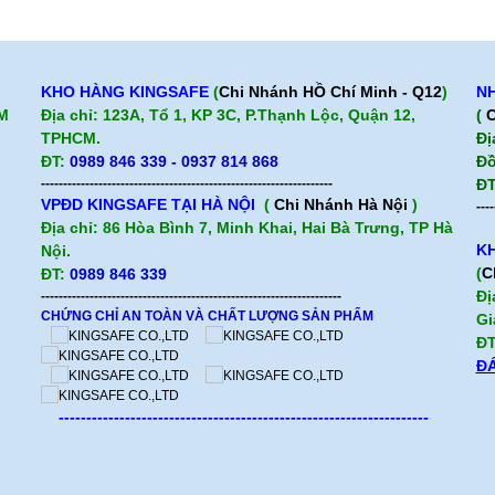
KHO HÀNG KINGSAFE
(
Chi Nhánh HỒ Chí Minh - Q12
)
NH
CM
Địa chỉ: 123A, Tổ 1, KP 3C, P.Thạnh Lộc, Quận 12,
(
C
TPHCM.
Đị
ĐT:
0989 846 339 - 0937 814 868
Đồ
------------------------------------------------------------------
ĐT
VPĐD KINGSAFE TẠI HÀ NỘI
(
Chi Nhánh Hà Nội
)
----
Địa chỉ: 86 Hòa Bình 7, Minh Khai, Hai Bà Trưng, TP Hà
KH
Nội.
(
C
ĐT:
0989 846 339
Đị
--------------------------------------------------------------------
CHỨNG CHỈ AN TOÀN VÀ CHẤT LƯỢNG SẢN PHẨM
Gi
ĐT
ĐÁ
-------------------------------------------------------------------