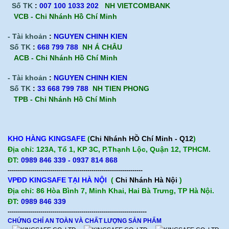
Số TK
:
007 100 1033 202
NH VIETCOMBANK
VCB - Chi Nhánh Hồ Chí Minh
- Tài khoản
:
NGUYEN CHINH KIEN
Số TK
:
668 799 788
NH Á CHÂU
ACB -
Chi Nhánh Hồ Chí Minh
- Tài khoản
:
NGUYEN CHINH KIEN
Số TK
:
33 668 799 788
NH TIEN PHONG
TPB -
Chi Nhánh Hồ Chí Minh
KHO HÀNG KINGSAFE
(
Chi Nhánh HỒ Chí Minh - Q12
)
Địa chỉ: 123A, Tổ 1, KP 3C, P.Thạnh Lộc, Quận 12, TPHCM.
ĐT:
0989 846 339 - 0937 814 868
------------------------------------------------------------------
VPĐD KINGSAFE TẠI HÀ NỘI
(
Chi Nhánh Hà Nội
)
Địa chỉ: 86 Hòa Bình 7, Minh Khai, Hai Bà Trưng, TP Hà Nội.
ĐT:
0989 846 339
--------------------------------------------------------------------
CHỨNG CHỈ AN TOÀN VÀ CHẤT LƯỢNG SẢN PHẨM