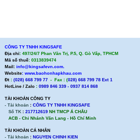
Hỗ trợ sản phẩm
Quan điểm kinh doanh
Chính sách bảo hành
Cam kết chất lượng
Chính sách giao hàng
Chính sách trả hàng
CÔNG TY TNHH KINGSAFE
Địa chỉ
: 497/24/7 Phan Văn Trị, P.5, Q. Gò Vấp, TPHCM
Mã số thuế
: 0313839474
Mail:
info@kingsafevn.com.
Website
:
www.baohonhapkhau.com
Đt
:
(028) 668 799 77
- Fax : (
028) 668 799 78 Ext 1
HotLine / Zalo
:
0989 846 339 - 0937 814 868
TÀI KHOẢN CÔNG TY
- Tài khoản
:
CÔNG TY TNHH KINGSAFE
Số TK
:
217712619
NH TMCP Á CHÂU
ACB - Chi Nhánh Văn Lang - Hồ Chí Minh
TÀI KHOÀN CÁ NHÂN
- Tài khoản
:
NGUYEN CHINH KIEN