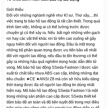
Giới thiệu
Đối với những nghành nghề như Kĩ sư, Thợ xây,…thì
việc trang bị bảo hộ lao động là rất cần thiết. Trong quá
trình làm việc, không ai có thể lường trước được
chuyện gì có thể xảy ra. Nếu bất ngờ những viên gạch
rơi hay các vật thể khác rơi từ trên cao xuống sẽ gây
nguy hiểm đối với người lao động. Đầu là một trong
những bộ phận quan trọng được ưu tiên bảo vệ nhất
đối với người lao động, nếu đầu bị tổn thương có thể
gây ra những hậu quả nghiêm trọng hoặc dẫn đến tử
vong. Mũ bảo hộ lao động SSeda Fashion I được sản
xuất từ chất liệu nhựa ABS cao cấp, không những đạt
tiêu chuẩn: ★CE ★ANSI Z8 mà còn sở hữu kiểu dáng
thời trang được đa số người lao động tin dùng nhất
hiện nay. Mũ bảo hộ lao động SSeda Fashion I là một
trong những sản phẩm cao cấp được SSeda thiết kế
đảm bảo độ an toàn và độ bền tuyệt đối trong mọi điều
kiện giúp cho công việc của người lao động diễn ra dễ