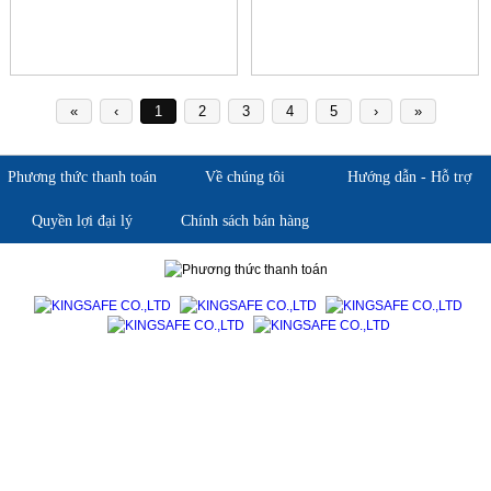
«
‹
1
2
3
4
5
›
»
Phương thức thanh toán
Về chúng tôi
Hướng dẫn - Hỗ trợ
Quyền lợi đại lý
Chính sách bán hàng
Giới thiệu KingSafe
Giới thiệu BHLD Việt Nam
Quan điểm kinh doanh
Quan điểm kinh doanh
Cam kết chất lượng
Cam kết chất lượng
Liên hệ
Hướng dẫn mua hàng