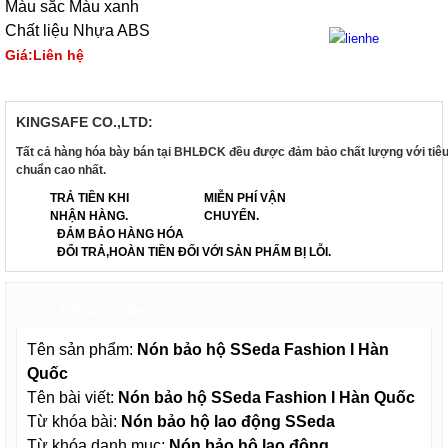
Màu sắc Màu xanh
Chất liệu Nhựa ABS
Giá:Liên hệ
KINGSAFE CO.,LTD:
Tất cả hàng hóa bày bán tại BHLĐCK đều được đảm bảo chất lượng với tiê
chuẩn cao nhất.
TRẢ TIỀN KHI
MIỄN PHÍ VẬN
NHẬN HÀNG.
CHUYỂN.
ĐẢM BẢO HÀNG HÓA
ĐỔI TRẢ,HOÀN TIỀN ĐỐI VỚI SẢN PHẨM BỊ LỖI.
Chi tiết sản phẩm
Tên sản phẩm:
Nón bảo hộ SSeda Fashion I Hàn
Quốc
Tên bài viết:
Nón bảo hộ SSeda Fashion I Hàn Quốc
Từ khóa bài:
Nón
bảo hộ lao động SSeda
Từ khóa danh mục:
Nón
bảo hộ lao động