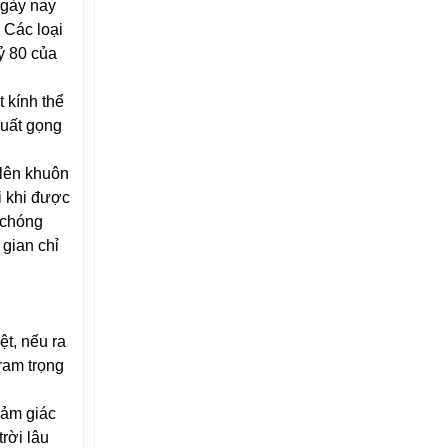
ngày nay
 Các loại
ỷ 80 của
 kính thể
xuất gọng
 lên khuôn
i khi được
 chóng
 gian chỉ
ệt, nếu ra
ram trọng
cảm giác
rời lâu