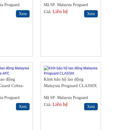
ia Proguard
Mã SP: Malaysia Proguard
S5BS
Liên hệ
Giá:
Xem
Xem
lao động
Kính bảo hộ lao động
Guard Cobra-
Malaysia Proguard CLASSIX
ia Proguard
Mã SP: Malaysia Proguard
S5BS
Liên hệ
Giá:
Xem
Xem