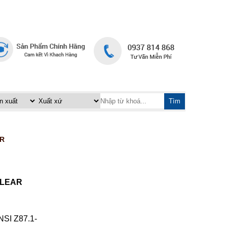
TRANG CHỦ
LIÊN HỆ
|
Tìm
AR
 CLEAR
NSI Z87.1-