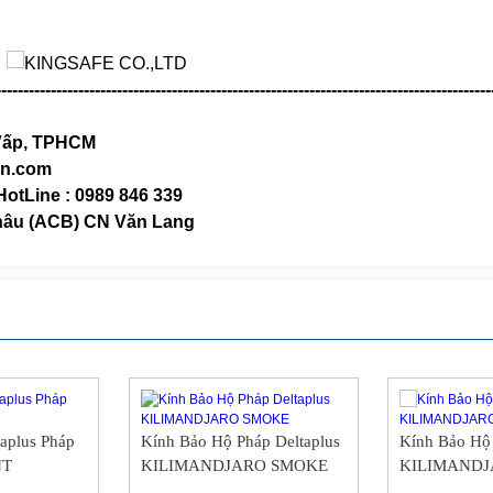
------------------------------------------------------------------------------------------
ò Vấp, TPHCM
vn.com
 HotLine : 0989 846 339
hâu (ACB) CN Văn Lang
taplus Pháp
Kính Bảo Hộ Pháp Deltaplus
Kính Bảo Hộ 
NT
KILIMANDJARO SMOKE
KILIMANDJ