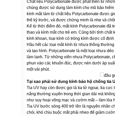
Chất liệu Polycarbonate được phát triển từ nhữ
chúng được sử dụng làm kính cho mũ bảo hiểm củ
kính mắt làm từ chất liệu Polycarbonate được gi
thế kỷ trước, và được chứng minh là nhẹ và chốn
Kể từ thời điểm đó, mắt kính Polycarbonate đã tr
thao và kính mắt cho trẻ em. Cũng bởi tính chấ
kính khoan, loại kính có tròng kính được cố định
Hầu hết các loại mắt kính từ nhựa thông thườn
và tạo hình. Polycarbonate là một loại nhựa dẻo
làm lạnh. Từ những viên nhựa Polycarbonate, c
phun vào các khuôn đúc, được nén dưới áp suất 
một vài phút.
Tại sao phải sử dung kính bảo hộ chống tia 
Tia UV hay còn được gọi là tia tử ngoại, tia cực 
nắng thường xuyên trong thời gian dài mà không 
như suy hoại võng mạc và cườm mắt – làm lòa h
Tia UV bước sóng 400 trở lên là nguyên nhân chí
chói, khó chịu buộc mắt phải nheo để giảm cường