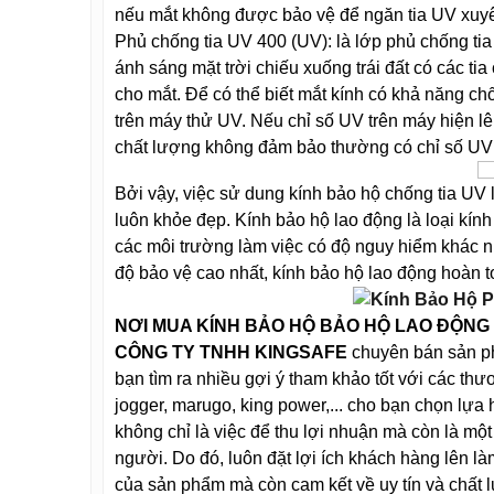
nếu mắt không được bảo vệ để ngăn tia UV xuyê
Phủ chống tia UV 400 (UV): là lớp phủ chống tia 
ánh sáng mặt trời chiếu xuống trái đất có các ti
cho mắt. Để có thể biết mắt kính có khả năng c
trên máy thử UV. Nếu chỉ số UV trên máy hiện l
chất lượng không đảm bảo thường có chỉ số UV 
Bởi vậy, việc sử dung kính bảo hộ chống tia UV 
luôn khỏe đẹp.
Kính bảo hộ lao động là loại kín
các môi trường làm việc có độ nguy hiểm khác n
độ bảo vệ cao nhất, kính bảo hộ lao động hoàn 
NƠI MUA KÍNH BẢO HỘ BẢO HỘ LAO ĐỘN
CÔNG TY TNHH KINGSAFE
chuyên bán sản ph
bạn tìm ra nhiều gợi ý tham khảo tốt với các th
jogger, marugo, king power,... cho bạn chọn lựa
không chỉ là việc để thu lợi nhuận mà còn là m
người. Do đó, luôn đặt lợi ích khách hàng lên
của sản phẩm mà còn cam kết về uy tín và chất 