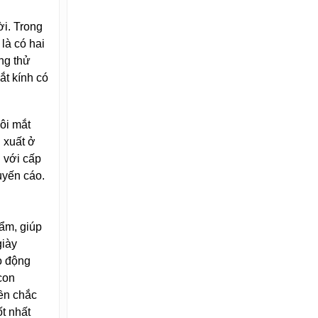
ời. Trong
là có hai
ng thử
ắt kính có
ôi mắt
 xuất ở
 với cấp
uyến cáo.
ẩm, giúp
giày
ao động
con
ền chắc
t nhất