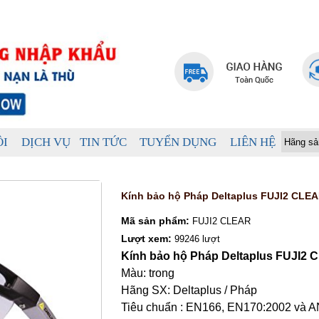
ÔI
DỊCH VỤ
TIN TỨC
TUYỂN DỤNG
LIÊN HỆ
Kính bảo hộ Pháp Deltaplus FUJI2 CLE
Mã sản phẩm:
FUJI2 CLEAR
Lượt xem:
99246 lượt
Kính bảo hộ Pháp Deltaplus FUJI2
Màu: trong
Hãng SX: Deltaplus / Pháp
Tiêu chuẩn : EN166, EN170:2002 và A