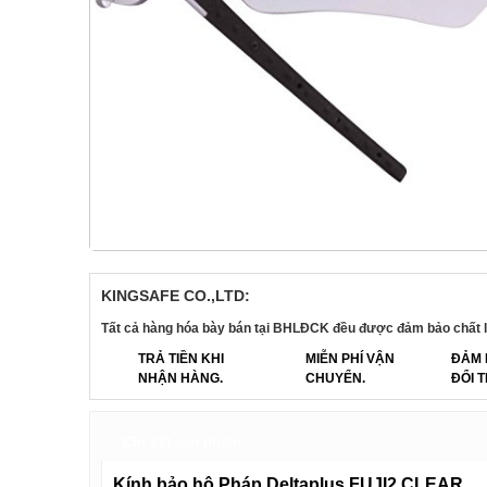
KINGSAFE CO.,LTD:
Tất cả hàng hóa bày bán tại BHLĐCK đều được đảm bảo chất l
TRẢ TIỀN KHI
MIỄN PHÍ VẬN
ĐẢM 
NHẬN HÀNG.
CHUYỂN.
ĐỔI T
Chi tiết sản phẩm
Kính bảo hộ Pháp Deltaplus FUJI2 CLEAR