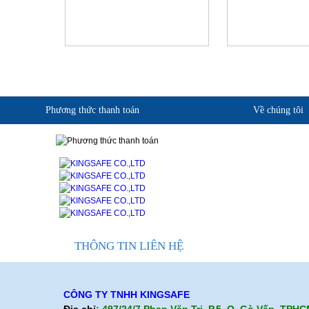
Phương thức thanh toán
Về chúng tôi
Giới thiệu KingSafe
Quan điểm kinh doanh
Cam kết chất lượng
Liên hệ
THÔNG TIN LIÊN HỆ
CÔNG TY TNHH KINGSAFE
Địa chỉ
: 497/24/7 Phan Văn Trị, P.5, Q. Gò Vấp, TPH