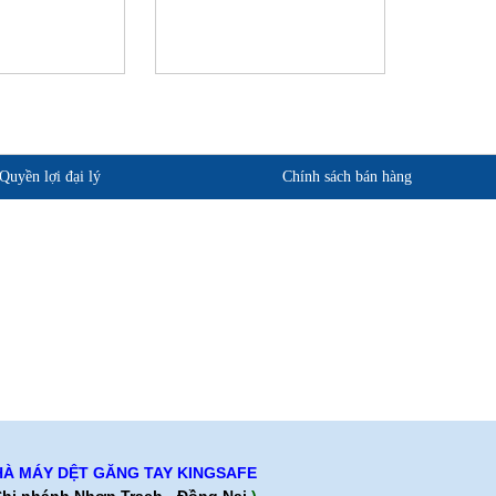
Quyền lợi đại lý
Chính sách bán hàng
phẩm
Quan điểm kinh doanh
ảo hành
Cam kết chất lượng
Chính sách giao hàng
Chính sách trả hàng
À MÁY DỆT GĂNG TAY KINGSAFE
hi nhánh Nhơn Trạch - Đồng Nai
)