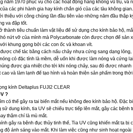
ng năm 1970 phục vụ cho các hoạt động hàng không vũ trụ, và 
a các phi hành gia hay kính chắn gió của các tàu không gian.
ới thiệu với công chúng lần đầu tiên vào những năm đầu thập k
g va đập tốt.
ở thành tiêu chuẩn làm vật liệu để sử dụng cho kính bảo hộ, mắt
t khó nứt vỡ của mình mà Polycarbonate còn được chọn để sản 
 với khung gọng bởi các con ốc và khoan vít.
g được chế tác bằng cách nấu chảy nhựa cứng sang dạng lỏng,
 nóng có đặc tính là mềm, dễ uốn khi được làm nóng và cứng lạ
húng được gia nhiệt cho tới khi nóng chảy, sau đó được nhanh
cao và làm lạnh để tạo hình và hoàn thiện sản phẩm trong thời
UV ?
tím có thể gây ra tai biến mắt nếu không đeo kính bảo hộ. Đặc bi
sử dung kính, tia UV sẽ chiếu trực tiếp lên mắt, gây các bệnh t
ay thậm chí là mù mắt.
nh gây ra bệnh đục thủy tinh thể, Tia UV cũng khiến mắt ta bị 
 độ ánh sáng vào mắt. Khi làm việc cũng như sinh hoạt ngoài t