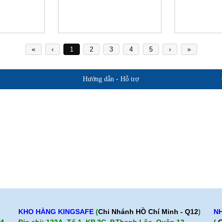
«
‹
1
2
3
4
5
›
»
Hướng dẫn - Hỗ trợ
Giới thiệu BHLD Việt Nam
Hỗ trợ sản 
Quan điểm kinh doanh
Chính sách b
Cam kết chất lượng
Hướng dẫn mua hàng
KHO HÀNG KINGSAFE
(
Chi Nhánh HỒ Chí Minh - Q12
)
NH
CM
Địa chỉ: 123A, Tổ 1, KP 3C, P.Thạnh Lộc, Quận 12,
(
C