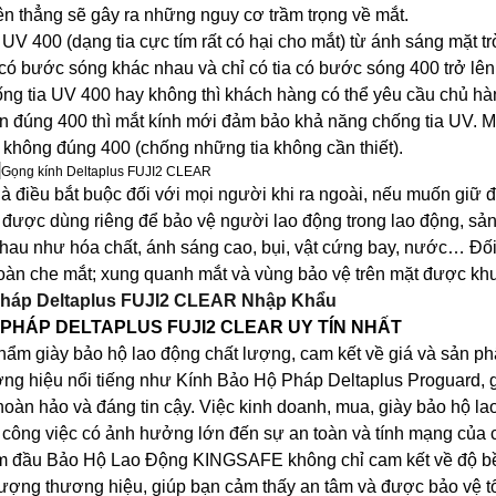
n thẳng sẽ gây ra những nguy cơ trầm trọng về mắt.
UV 400 (dạng tia cực tím rất có hại cho mắt) từ ánh sáng mặt tr
a có bước sóng khác nhau và chỉ có tia có bước sóng 400 trở lên 
hống tia UV 400 hay không thì khách hàng có thể yêu cầu chủ hà
ên đúng 400 thì mắt kính mới đảm bảo khả năng chống tia UV. M
không đúng 400 (chống những tia không cần thiết).
là điều bắt buộc đối với mọi người khi ra ngoài, nếu muốn giữ đ
h được dùng riêng để bảo vệ người lao động trong lao động, sản
hau như hóa chất, ánh sáng cao, bụi, vật cứng bay, nước… Đối
toàn che mắt; xung quanh mắt và vùng bảo vệ trên mặt được kh
G PHÁP DELTAPLUS
FUJI2 CLEAR
UY TÍN NHẤT
ẩm giày bảo hộ lao động chất lượng, cam kết về giá và sản ph
ương hiệu nổi tiếng như Kính Bảo Hộ Pháp Deltaplus Proguard, 
 hoàn hảo và đáng tin cậy. Việc kinh doanh, mua, giày bảo hộ l
ột công việc có ảnh hưởng lớn đến sự an toàn và tính mạng của 
 làm đầu Bảo Hộ Lao Động KINGSAFE không chỉ cam kết về độ b
lượng thương hiệu, giúp bạn cảm thấy an tâm và được bảo vệ tố