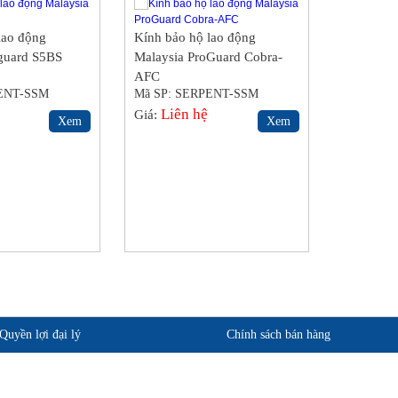
lao động
Kính bảo hộ lao động
guard S5BS
Malaysia ProGuard Cobra-
AFC
PENT-SSM
Mã SP: SERPENT-SSM
Liên hệ
Giá:
Xem
Xem
Quyền lợi đại lý
Chính sách bán hàng
phẩm
Quan điểm kinh doanh