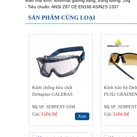
Màu mắt kính: khói/mặt gương vàng, trọng lượng: 28g
- Tiêu chuẩn: ANSI Z87 CE EN166 AS/NZS 1337
SẢN PHẨM CÙNG LOẠI
Kính chống hóa chất
Kính bảo hộ Del
Deltaplus GALERAS
FUJI2 GRADIE
Mã SP: SERPENT-SSM
Mã SP: SERPEN
Liên hệ
Liên hệ
Giá:
Giá:
Xem