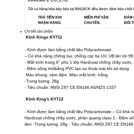
Tất cả hàng hóa bày bán tại BHLĐCK đều được đảm bảo chất l
TRẢ TIỀN KHI
MIỄN PHÍ VẬN
ĐẢM 
NHẬN HÀNG.
CHUYỂN.
ĐỔI T
Chi tiết sản phẩm
Kính Kings KY711
- Kính được làm bằng chất liệu Polycarbonate
– Có khả năng chống bụi, chống các tia UV, UB lên tới 9
- Mắt kính trong 0° phủ 1 lớp Hardcoat chống chầy xước,
- Đệm sống mũibằng PVC tạo sự thoải mái khi sử dụng
.Màu khung: xám đậm. Màu mắt kính: trắng
-Trọng lượng: 28g
- Tiêu chuẩn: ANSI Z87 CE EN166 AS/NZS 1337
Kính King’s KY712
- Kính được làm bằng chất liệu Polycarbonate – Có khả nă
Hardcoat chống chầy xước, phản quang class 1 - Đệm số
đen -Trọng lượng: 28g - Tiêu chuẩn: ANSI Z87 CE EN16