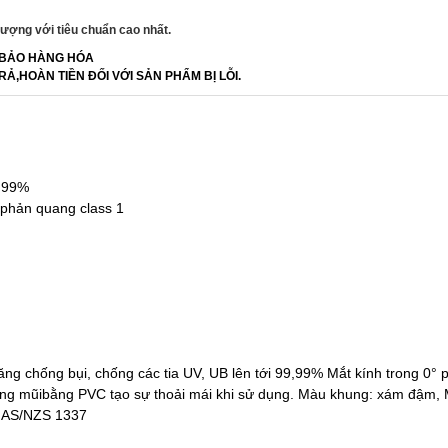
ượng với tiêu chuẩn cao nhất.
BẢO HÀNG HÓA
RẢ,HOÀN TIỀN ĐỐI VỚI SẢN PHẨM BỊ LỖI.
9,99%
 phản quang class 1
ng chống bụi, chống các tia UV, UB lên tới 99,99% Mắt kính trong 0° 
ng mũibằng PVC tạo sự thoải mái khi sử dụng. Màu khung: xám đậm, 
6 AS/NZS 1337