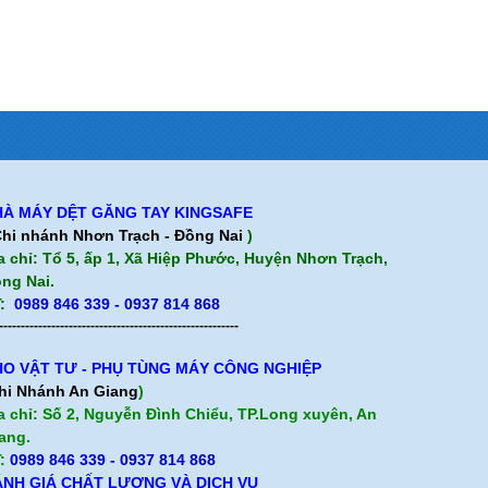
ảo hành
Cam kết chất lượng
Chính sách giao hàng
Chính sách trả hàng
À MÁY DỆT GĂNG TAY KINGSAFE
hi nhánh Nhơn Trạch - Đồng Nai
)
a chỉ: Tổ 5, ấp 1, Xã Hiệp Phước, Huyện Nhơn Trạch,
ng Nai.
:
0989 846 339 - 0937 814 868
-------------------------------------------------------
O VẬT TƯ - PHỤ TÙNG MÁY CÔNG NGHIỆP
hi Nhánh An Giang
)
a chỉ: Số 2, Nguyễn Đình Chiểu, TP.Long xuyên, An
ang.
:
0989 846 339
- 0937 814 868
NH GIÁ CHẤT LƯỢNG VÀ DỊCH VỤ