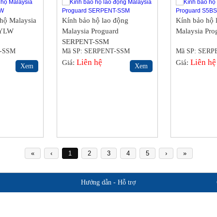
 hộ Malaysia
Kính bảo hộ lao động
Kính bảo hộ 
9YLW
Malaysia Proguard
Malaysia Pro
SERPENT-SSM
T-SSM
Mã SP: SERPENT-SSM
Mã SP: SER
Liên hệ
Liên hệ
Giá:
Giá:
Xem
Xem
«
‹
1
2
3
4
5
›
»
Hướng dẫn - Hỗ trợ
Giới thiệu BHLD Việt Nam
Hỗ trợ sản 