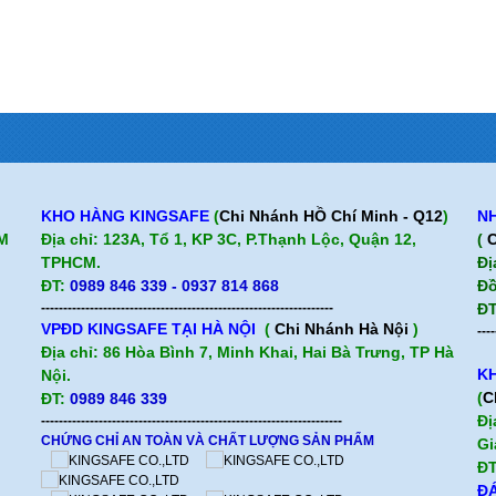
Quan điểm kinh doanh
Chính sách b
Cam kết chất lượng
Hướng dẫn mua hàng
KHO HÀNG KINGSAFE
(
Chi Nhánh HỒ Chí Minh - Q12
)
NH
CM
Địa chỉ: 123A, Tổ 1, KP 3C, P.Thạnh Lộc, Quận 12,
(
C
TPHCM.
Đị
ĐT:
0989 846 339 - 0937 814 868
Đồ
------------------------------------------------------------------
ĐT
VPĐD KINGSAFE TẠI HÀ NỘI
(
Chi Nhánh Hà Nội
)
----
Địa chỉ: 86 Hòa Bình 7, Minh Khai, Hai Bà Trưng, TP Hà
KH
Nội.
(
C
ĐT:
0989 846 339
Đị
--------------------------------------------------------------------
CHỨNG CHỈ AN TOÀN VÀ CHẤT LƯỢNG SẢN PHẨM
Gi
ĐT
ĐÁ