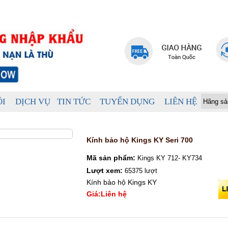
ÔI
DỊCH VỤ
TIN TỨC
TUYỂN DỤNG
LIÊN HỆ
Kính bảo hộ Kings KY Seri 700
Mã sản phẩm:
Kings KY 712- KY734
Lượt xem:
65375 lượt
Kính bảo hộ Kings KY
Giá:Liên hệ