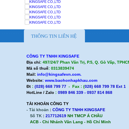
Quan điểm kinh doanh
Cam kết chất lượng
Liên hệ
THÔNG TIN LIÊN HỆ
CÔNG TY TNHH KINGSAFE
Địa chỉ
: 497/24/7 Phan Văn Trị, P.5, Q. Gò Vấp, TPH
Mã số thuế
: 0313839474
Mail:
info@kingsafevn.com.
Website
:
www.baohonhapkhau.com
Đt
:
(028) 668 799 77
- Fax : (
028) 668 799 78 Ext 1
HotLine / Zalo
:
0989 846 339 - 0937 814 868
TÀI KHOẢN CÔNG TY
- Tài khoản
:
CÔNG TY TNHH KINGSAFE
Số TK
:
217712619
NH TMCP Á CHÂU
ACB - Chi Nhánh Văn Lang - Hồ Chí Minh