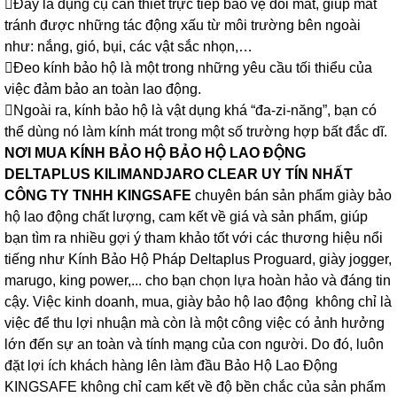
Đây là dụng cụ cần thiết trực tiếp bảo vệ đôi mắt, giúp mắt
tránh được những tác động xấu từ môi trường bên ngoài
như: nắng, gió, bụi, các vật sắc nhọn,…
Đeo kính bảo hộ là một trong những yêu cầu tối thiểu của
việc đảm bảo an toàn lao động.
Ngoài ra, kính bảo hộ là vật dụng khá “đa-zi-năng”, bạn có
thể dùng nó làm kính mát trong một số trường hợp bất đắc dĩ.
NƠI MUA KÍNH BẢO HỘ BẢO HỘ LAO ĐỘNG
DELTAPLUS
KILIMANDJARO CLEAR
UY TÍN NHẤT
CÔNG TY TNHH KINGSAFE
chuyên bán sản phẩm giày bảo
hộ lao động chất lượng, cam kết về giá và sản phẩm, giúp
bạn tìm ra nhiều gợi ý tham khảo tốt với các thương hiệu nổi
tiếng như
Kính Bảo Hộ Pháp Deltaplus
Proguard, giày jogger,
marugo, king power,... cho bạn chọn lựa hoàn hảo và đáng tin
cậy. Việc kinh doanh, mua, giày bảo hộ lao động không chỉ là
việc để thu lợi nhuận mà còn là một công việc có ảnh hưởng
lớn đến sự an toàn và tính mạng của con người. Do đó, luôn
đặt lợi ích khách hàng lên làm đầu Bảo Hộ Lao Động
KINGSAFE không chỉ cam kết về độ bền chắc của sản phẩm