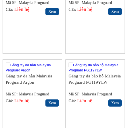
Mã SP: Malaysia Proguard
Mã SP: Malaysia Proguard
S5BS
Liên hệ
S5BS
Liên hệ
Giá:
Giá:
Xem
Xem
Găng tay da hàn Malaysia
Găng tay da bảo hộ Malaysia
Proguard Argon
Proguard PG119YLW
Mã SP: Malaysia Proguard
Mã SP: Malaysia Proguard
S5BS
Liên hệ
S5BS
Liên hệ
Giá:
Giá:
Xem
Xem