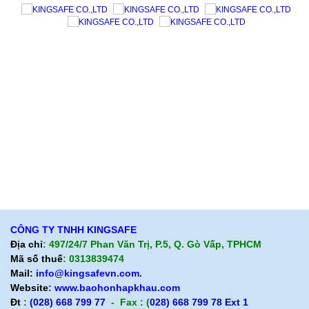
Giới thiệu KingSafe
Giới thiệu BHLD Việt Nam
Quan điểm kinh doanh
Quan điểm kinh doanh
Cam kết chất lượng
Cam kết chất lượng
Liên hệ
Hướng dẫn mua hàng
Hỗ trợ sản phẩm
Quan điểm kinh doanh
Chính sách bảo hành
Cam kết chất lượng
Chính sách giao hàng
Chính sách trả hàng
CÔNG TY TNHH KINGSAFE
Địa chỉ
: 497/24/7 Phan Văn Trị, P.5, Q. Gò Vấp, TPHCM
Mã số thuế
: 0313839474
Mail:
info@kingsafevn.com.
Website
:
www.baohonhapkhau.com
Đt
:
(028) 668 799 77
- Fax : (
028) 668 799 78 Ext 1