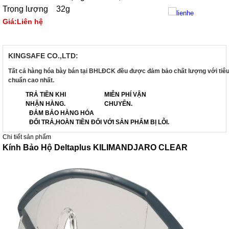
Trọng lượng 32g
Giá:Liên hệ
KINGSAFE CO.,LTD:
Tất cả hàng hóa bày bán tại BHLĐCK đều được đảm bảo chất lượng với tiê
chuẩn cao nhất.
TRẢ TIỀN KHI
MIỄN PHÍ VẬN
NHẬN HÀNG.
CHUYỂN.
ĐẢM BẢO HÀNG HÓA
ĐỔI TRẢ,HOÀN TIỀN ĐỐI VỚI SẢN PHẨM BỊ LỖI.
Chi tiết sản phẩm
Kính Bảo Hộ Deltaplus KILIMANDJARO CLEAR