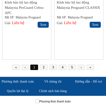
Kính bảo hộ lao động
Kính bảo hộ lao động
Malaysia ProGuard Cobra-
Malaysia Proguard CLASSIX
AFC
Mã SP: Malaysia Proguard
Mã SP: Malaysia Proguard
S5BS
Liên hệ
S5BS
Liên hệ
Giá:
Giá:
Xem
Xem
«
‹
1
2
3
4
5
›
»
Phương thức thanh toán
Về chúng tôi
Hướng dẫn - Hỗ trợ
Quyền lợi đại lý
Chính sách bán hàng