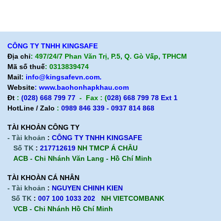
Chính sách giao hàng
Chính sách trả hàng
CÔNG TY TNHH KINGSAFE
Địa chỉ
: 497/24/7 Phan Văn Trị, P.5, Q. Gò Vấp, TPHCM
Mã số thuế
: 0313839474
Mail:
info@kingsafevn.com.
Website
:
www.baohonhapkhau.com
Đt
:
(028) 668 799 77
- Fax : (
028) 668 799 78 Ext 1
HotLine / Zalo
:
0989 846 339 - 0937 814 868
TÀI KHOẢN CÔNG TY
- Tài khoản
:
CÔNG TY TNHH KINGSAFE
Số TK
:
217712619
NH TMCP Á CHÂU
ACB - Chi Nhánh Văn Lang - Hồ Chí Minh
TÀI KHOÀN CÁ NHÂN
- Tài khoản
:
NGUYEN CHINH KIEN
Số TK
:
007 100 1033 202
NH VIETCOMBANK
VCB - Chi Nhánh Hồ Chí Minh