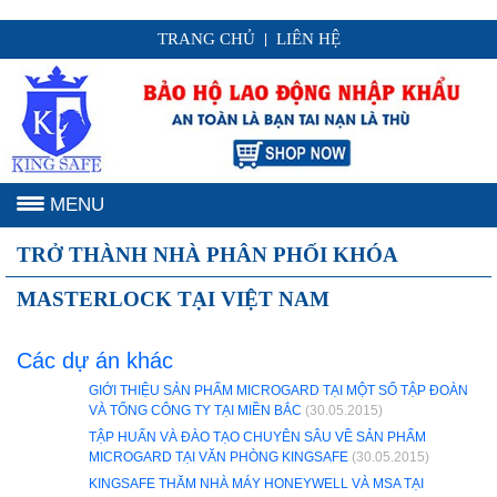
TRANG CHỦ
LIÊN HỆ
|
MENU
TRỞ THÀNH NHÀ PHÂN PHỐI KHÓA
MASTERLOCK TẠI VIỆT NAM
Các dự án khác
GIỚI THIỆU SẢN PHẨM MICROGARD TẠI MỘT SỐ TẬP ĐOÀN
VÀ TỔNG CÔNG TY TẠI MIỀN BẮC
(30.05.2015)
TẬP HUẤN VÀ ĐÀO TẠO CHUYÊN SÂU VỀ SẢN PHẨM
MICROGARD TẠI VĂN PHÒNG KINGSAFE
(30.05.2015)
KINGSAFE THĂM NHÀ MÁY HONEYWELL VÀ MSA TẠI