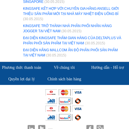
SINGAPORE
(30.05.2015)
KINGSAFE KẾT HỢP VỚI CHUYÊN GIA HÃNG ANSELL GIỚI
THIỆU SẢN PHẨM MỚI TẠI NHÀ MÁY NHIỆT ĐIỆN UÔNG BÍ
(30.05.2015)
KINGSAFE TRỞ THÀNH NHÀ PHÂN PHỐI NHÃN HÀNG
JOGGER TẠI VIỆT NAM
(30.05.2015)
ĐẠI DIỆN KINGSAFE THĂM GIAN HÀNG CỦA DELTAPLUS VÀ
PHÂN PHỐI SẢN PHẨM TẠI VIỆT NAM
(30.05.2015)
ĐẠI DIỆN HÃNG MALLCOM ẤN ĐỘ PHÂN PHỐI SẢN PHẨM
TẠI VIỆT NAM
(30.05.2015)
Phương thức thanh toán
Về chúng tôi
Hướng dẫn - Hỗ trợ
Quyền lợi đại lý
Chính sách bán hàng