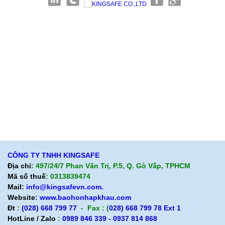
Giới thiệu KingSafe
Giới thiệu BHLD Việt Nam
Quan điểm kinh doanh
Quan điểm kinh doanh
Cam kết chất lượng
Cam kết chất lượng
Liên hệ
Hướng dẫn mua hàng
Hỗ trợ sản phẩm
Quan điểm kinh doanh
Chính sách bảo hành
Cam kết chất lượng
Chính sách giao hàng
Chính sách trả hàng
CÔNG TY TNHH KINGSAFE
Địa chỉ
: 497/24/7 Phan Văn Trị, P.5, Q. Gò Vấp, TPHCM
Mã số thuế
: 0313839474
Mail:
info@kingsafevn.com.
Website
:
www.baohonhapkhau.com
Đt
:
(028) 668 799 77
- Fax : (
028) 668 799 78 Ext 1
HotLine / Zalo
:
0989 846 339 - 0937 814 868